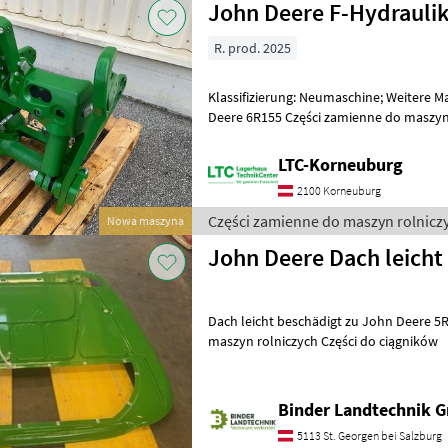
John Deere F-Hydraulik
R. prod. 2025
Klassifizierung: Neumaschine; Weitere 
Deere 6R155 Części zamienne do maszyn rolniczych Części do
ciągników
LTC-Korneuburg
2100 Korneuburg
Części zamienne do maszyn rolnicz
Nowa maszyna
John Deere Dach leicht
Dach leicht beschädigt zu John Deere 5R Serie Części za
maszyn rolniczych Części do ciągników
Binder Landtechnik 
5113 St. Georgen bei Salzburg