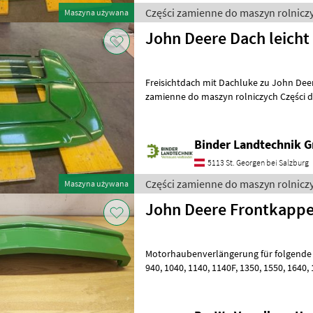
Części zamienne do maszyn rolnicz
Maszyna używana
John Deere Dach leicht
Freisichtdach mit Dachluke zu John Deere 6R leicht beschädigt Części
zamienne do maszyn rolniczych Części 
Binder Landtechnik 
5113 St. Georgen bei Salzburg
Części zamienne do maszyn rolnicz
Maszyna używana
John Deere Frontkapp
Motorhaubenverlängerung für folgende Jo
940, 1040, 1140, 1140F, 1350, 1550, 1640, 1640F, 1641, 1641F, 1750, 1840,
1840F, 1850, 1850N, 1950, 1