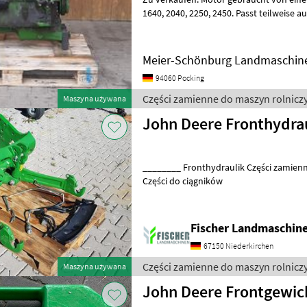
1640, 2040, 2250, 2450. Passt teilweise auch in 2140, 2250, 2650, 2850
Wir sind Händler und R
Meier-Schönburg Landmaschin
94060 Pocking
Części zamienne do maszyn rolnicz
Maszyna używana
John Deere Fronthydra
________ Fronthydraulik Części zamienne do maszyn rolniczych
Części do ciągników
Fischer Landmaschi
67150 Niederkirchen
Części zamienne do maszyn rolnicz
Maszyna używana
John Deere Frontgewic