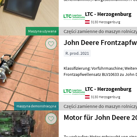
Vorbesitzer: 1; Weitere Maschinenmerkm
Auto T
LTC - Herzogenburg
3130 Herzogenburg
Części zamienne do maszyn rolnicz
Maszyna używana
John Deere Frontzapfw
R. prod. 2021
Klassifizierung: Vorführmaschine; Weit
Frontzapfwellensatz BLV10633 zu John D
Frontzapfwelle 2000 1/min, mit Welle z
LTC - Herzogenburg
3130 Herzogenburg
Części zamienne do maszyn rolnicz
maszyna demonstracyjna
Motor für John Deere 2
Zu verkaufen: Motor gebraucht von einem John Deere 2040 Passt in