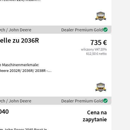
ale: John Deere Lenksystem -
ych / John Deere
Dealer Premium Gold
elle zu 2036R
735 €
wliczony VAT 20%
612,50 € netto
ere Maschinenmerkmale:
eere 2032R/ 2036R/ 2038R -
ych / John Deere
Dealer Premium Gold
040
Cena na
zapytanie