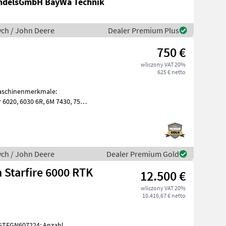
andelsGmbH BayWa Technik
ych / John Deere
Dealer Premium Plus
750 €
wliczony VAT 20%
625 € netto
Maschinenmerkmale:
7430, 7530
ych / John Deere
Dealer Premium Gold
Starfire 6000 RTK
12.500 €
wliczony VAT 20%
10.416,67 € netto
GTEGN607224; Anzahl