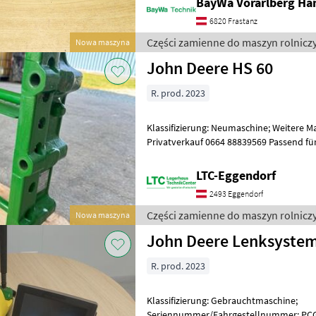
BayWa Vorarlberg H
6820 Frastanz
Części zamienne do maszyn rolnicz
Nowa maszyna
John Deere HS 60
R. prod. 2023
Klassifizierung: Neumaschine; Weitere 
Privatverkauf 0664 88839569 Passend für 6020, 6030 6R, 6M 
Części zamienne do maszyn rolniczych
LTC-Eggendorf
2493 Eggendorf
Części zamienne do maszyn rolnicz
Nowa maszyna
John Deere Lenksystem 
R. prod. 2023
Klassifizierung: Gebrauchtmaschine;
Seriennummer/Fahrgestellnummer: PC