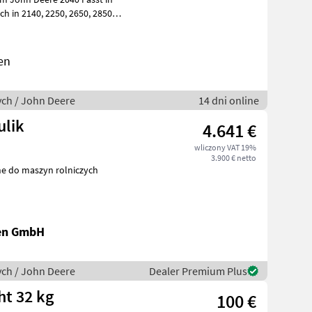
en
ych / John Deere
14 dni online
ulik
4.641 €
wliczony VAT 19%
3.900 € netto
nen GmbH
ych / John Deere
Dealer Premium Plus
ht 32 kg
100 €