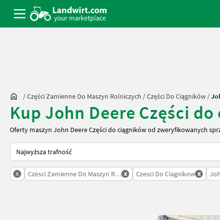
/
Części Zamienne Do Maszyn Rolniczych
/
Części Do Ciągników
/
Jo
Kup John Deere Części do
Oferty maszyn John Deere Części do ciągników od zweryfikowanych spr
Tak sortuje się na Landwirt.com
x
x
x
Czesci Zamienne Do Maszyn Rolniczych
Czesci Do Ciagnikow
Joh