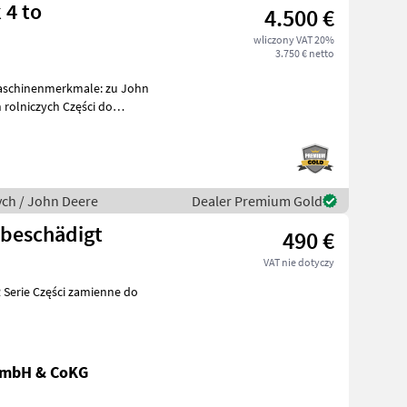
 4 to
4.500 €
wliczony VAT 20%
3.750 € netto
Maschinenmerkmale: zu John
ych / John Deere
Dealer Premium Gold
 beschädigt
490 €
VAT nie dotyczy
mienne do
GmbH & CoKG