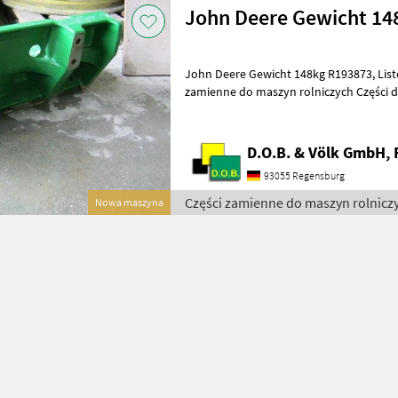
John Deere Gewicht 14
John Deere Gewicht 148kg R193873, Listenpreis 1248, 00€ Części
zamienne do maszyn rolniczych Części 
D.O.B. & Völk GmbH, 
93055 Regensburg
Części zamienne do maszyn rolnicz
Nowa maszyna