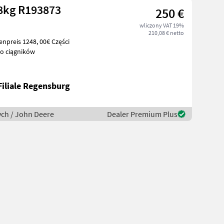
8kg R193873
250 €
wliczony VAT 19%
210,08 € netto
do ciągników
Filiale Regensburg
ych / John Deere
Dealer Premium Plus