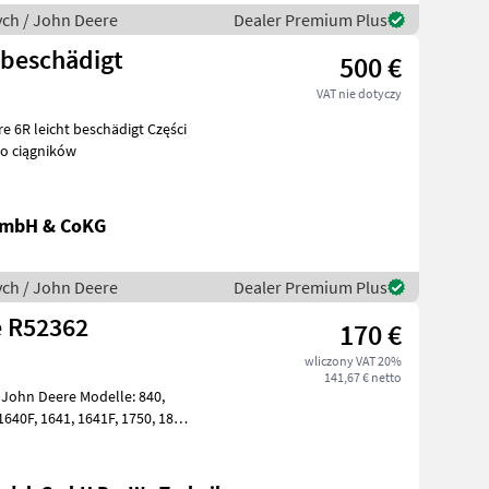
ych / John Deere
Dealer Premium Plus
 beschädigt
500 €
VAT nie dotyczy
do ciągników
GmbH & CoKG
ych / John Deere
Dealer Premium Plus
e R52362
170 €
wliczony VAT 20%
141,67 € netto
hn Deere Modelle: 840,