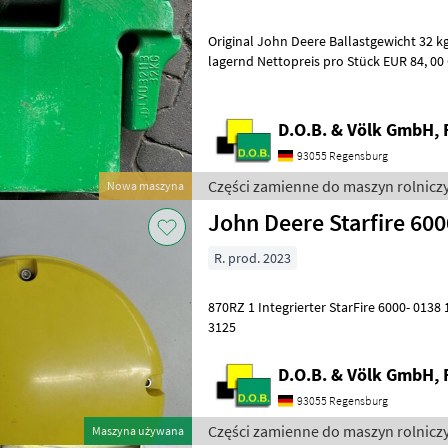
Original John Deere Ballastgewicht 32 kg f
lagernd Nettopreis pro Stück EUR 84, 00 Części zamienne do maszyn
rolniczych Części do ciąg
D.O.B. & Völk GmbH, 
93055 Regensburg
Części zamienne do maszyn rolnicz
Nowa maszyna
John Deere Starfire 600
R. prod. 2023
870RZ 1 Integrierter StarFire 6000- 0138 1 Deutschland 0414 1 Deutsch
3125
D.O.B. & Völk GmbH, 
93055 Regensburg
Części zamienne do maszyn rolnicz
Maszyna używana