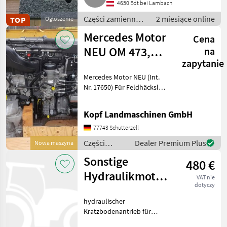
4650 Edt bei Lambach
Części zamienne
2 miesiące online
TOP
Ogłoszenie
do maszyn
Mercedes Motor
Cena
rolniczych / Inne
części zamienne
NEU OM 473,
na
zapytanie
502, 470, 936,
Mercedes Motor NEU (Int.
471, 4
Nr. 17650) Für Feldhäcksler,
Mähdrescher und
Stationärmaschinen
Kopf Landmaschinen GmbH
Mercedes Motor OM 473.
917 - C0666809 mit
77743 Schutterzell
Nebenantrieb 39.000 EUR
Części
Dealer Premium Plus
Nowa maszyna
zzgl. Mw
zamienne do
Sonstige
480 €
maszyn
rolniczych /
Hydraulikmotor
VAT nie
Mercedes
dotyczy
für Kratzboden
hydraulischer
Kratzbodenantrieb für
Ladewagen und