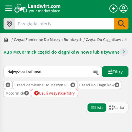
Przeglądaj oferty
/
Części Zamienne Do Maszyn Rolniczych
/
Części Do Ciągników
/
Mcc
Kup McCormick Części do ciągników nowe lub używane
Tak sortuje się na Landwirt.com
Filtry
x
x
x
Czesci Zamienne Do Maszyn Rolniczych
Czesci Do Ciagnikow
x
x
Mccormick
Usuń wszystkie filtry
Lista
Siatka