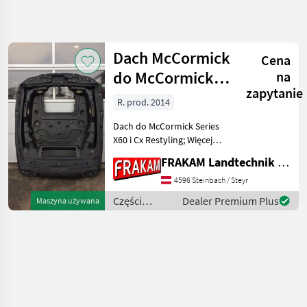
Uściślij
wyszukiwanie
Dach McCormick
Cena
Kategoria
Kraj
Filtry
4
do McCormick
na
zapytanie
X60/CX
R. prod. 2014
Pokaż 1
AKTUALNA
Zresetuj
ŚCIEŻKA
wyników
Dach do McCormick Series
technika
X60 i Cx Restyling; Więcej
rolnicza
informacji pod adresem:
FRAKAM Landtechnik GmbH
Czesci
[numer telefonu
Zamienne
usunięty]Wyprzedaż!!!
4596 Steinbach / Steyr
Do Maszyn
Części zamienne do maszyn
Rolniczych
Części
Dealer Premium Plus
Maszyna używana
rolniczych Części do ci
zamienne do
Czesci Do
Ciagnikow
maszyn
rolniczych /
Mccormick
McCormick
WYBIERZ
KATEGORIĘ