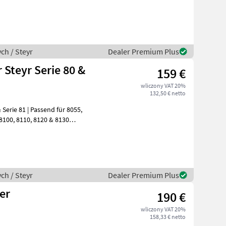
ch / Steyr
Dealer Premium Plus
 Steyr Serie 80 &
159 €
wliczony VAT 20%
132,50 € netto
Serie 81 | Passend für 8055,
ch / Steyr
Dealer Premium Plus
er
190 €
wliczony VAT 20%
158,33 € netto