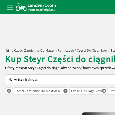
/
Części Zamienne Do Maszyn Rolniczych
/
Części Do Ciągników
/
St
Kup Steyr Części do ciąg
Oferty maszyn Steyr Części do ciągników od zweryfikowanych sprzedaw
Tak sortuje się na Landwirt.com
x
x
x
Czesci Zamienne Do Maszyn Rolniczych
Czesci Do Ciagnikow
Ste