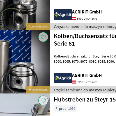
AGRIKIT GmbH
3950 Dietmanns
Części zamienne do maszyn rolniczy
Nowa maszyna
Kolben/Buchsensatz für
Serie 81
Kolben-/Buchsensatz für Steyr Serie 80 & 
8060, 8065, 8070, 8075, 8080, 8085, 8090, 8100, 8110, 8120 & 8130
Hochwertiger Kolben-/Buchs
AGRIKIT GmbH
3950 Dietmanns
Części zamienne do maszyn rolniczy
Nowa maszyna
Hubstreben zu Steyr 15
R. prod. 1959