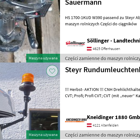
Sauermann
HS 1700-1KUD W390 passend zu Steyr Absolut Części zam
maszyn rolniczych Części do ciągników
Söllinger - Landtech
4625 Offenhausen
Części zamienne do maszyn rolniczy
Maszyna używana
Steyr Rundumleuchtenha
!!! Herbst- AKTION !!! CNH Drehlichthalter zum Klappen für: Expert
CVT; Profi; Profi CVT; CVT (mit „neuer“ 
CVT; Terrus CVT CNH T
Kneidinger 1880 Gmb
4121 Altenfelden
Części zamienne do maszyn rolniczy
Maszyna używana