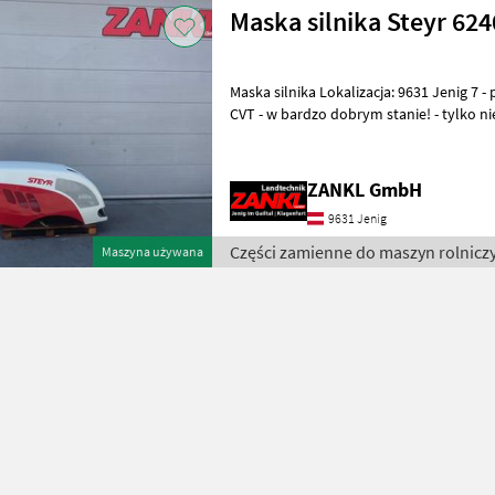
Maska silnika Steyr 62
Maska silnika Lokalizacja: 9631 Jenig 7 - pasuje do modelu Steyr 6240
CVT - w bardzo dobrym stanie! - tylko ni
ręki! - SPRZEDAŻ PRYWAT
ZANKL GmbH
9631 Jenig
Części zamienne do maszyn rolniczy
Maszyna używana