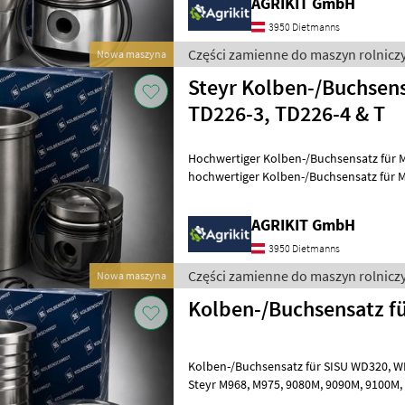
AGRIKIT GmbH
3950 Dietmanns
Części zamienne do maszyn rolniczy
Nowa maszyna
Steyr Kolben-/Buchsen
TD226-3, TD226-4 & T
Hochwertiger Kolben-/Buchsensatz für MWM
hochwertiger Kolben-/Buchsensatz für
sich ideal für die professionelle Motor
AGRIKIT GmbH
3950 Dietmanns
Części zamienne do maszyn rolniczy
Nowa maszyna
Kolben-/Buchsensatz fü
Kolben-/Buchsensatz für SISU WD320, WD420 & WD620 | Passend für
Steyr M968, M975, 9080M, 9090M, 9100M, M9078, M9086, M9094, 9115,
9125, 9145, 9155, 9160, 9170, 9180,