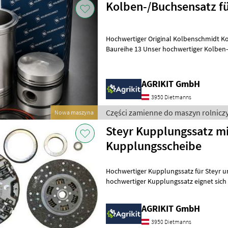
Kolben-/Buchsensatz fü
Hochwertiger Original Kolbenschmidt Ko
Baureihe 13 Unser hochwertiger Kolben-/Buchsensatz in Original
Kolbenschmidt (KS) Qualität eigne
AGRIKIT GmbH
3950 Dietmanns
Części zamienne do maszyn rolniczy
Nowa maszyna
Steyr Kupplungssatz mi
Kupplungsscheibe
Hochwertiger Kupplungssatz für Steyr und 
hochwertiger Kupplungssatz eignet sich i
Reparatur oder Instandsetzung d
AGRIKIT GmbH
3950 Dietmanns