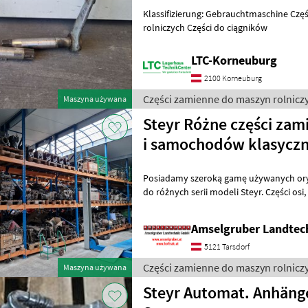
Klassifizierung: Gebrauchtmaschine Części zamienne do maszyn
rolniczych Części do ciągników
LTC-Korneuburg
2100 Korneuburg
Części zamienne do maszyn rolniczy
Maszyna używana
Steyr Różne części zam
i samochodów klasyczn
Posiadamy szeroką gamę używanych ory
do różnych serii modeli Steyr. Części osi, oś przednia, wspornik osi,
felgi, silniki, skrzynie biegó
Amselgruber Landte
5121 Tarsdorf
Części zamienne do maszyn rolniczy
Maszyna używana
Steyr Automat. Anhäng