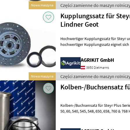
Części zamienne do maszyn rolniczy
Nowa maszyna
Kupplungssatz für Steyr
Lindner Geot
Hochwertiger Kupplungssatz für Steyr und 
hochwertiger Kupplungssatz eignet sich i
Reparatur oder Instandsetzung d
AGRIKIT GmbH
3950 Dietmanns
Części zamienne do maszyn rolniczy
Nowa maszyna
Kolben-/Buchsensatz für
Kolben-/Buchsensatz für Steyr Plus Serie 
50, 60, 540, 545, 548, 650, 658, 760 & 768 Hochwertiger
Kolben-/Buchsensatz für Steyr Plus Tra