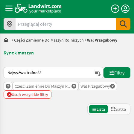
Przeglądaj oferty
/
Części Zamienne Do Maszyn Rolniczych
/
Wał Przegubowy
Rynek maszyn
Tak sortuje się na Landwirt.com
Filtry
x
x
x
Czesci Zamienne Do Maszyn Rolniczych
Wal Przegubowy
x
Usuń wszystkie filtry
Lista
Siatka