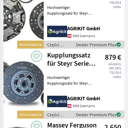
mit BCC-
740,83 €
netto
Hochwertiger
Kupplungsscheibe
Kupplungssatz für Steyr
und Lindner Traktoren
Unser hochwertiger
AGRIKIT GmbH
Kupplungssatz eignet sich
ideal für die fachgerechte
3950 Dietmanns
Reparatur oder
Części
Dealer Premium Plus
Nowa maszyna
Instandsetzung d
zamienne do
Kupplungssatz
879 €
maszyn
rolniczych /
für Steyr Serie
wliczony
Steyr
VAT 20%
900 & Lindner
732,50 €
netto
Hochwertiger
Geot
Kupplungssatz für Steyr
und Lindner Traktoren
Unser hochwertiger
AGRIKIT GmbH
Kupplungssatz eignet sich
ideal für die fachgerechte
3950 Dietmanns
Reparatur oder
Części
Dealer Premium Plus
Nowa maszyna
Instandsetzung d
zamienne do
Massey Ferguson
2.650
maszyn