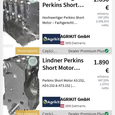
rolniczych /
Perkins Short
€
Steyr
Motor A4.236,
wliczony
Hochwertiger Perkins Short
VAT 20%
AT4.236 & A4.248
2.208,33 €
Motor – Fachgerecht
netto
aufgebaut nach
Werksvorschrift Unser
AGRIKIT GmbH
Perkins Short Motor ist die
ideale Lösung für eine
3950 Dietmanns
professionelle
Części
Dealer Premium Plus
Nowa maszyna
Motorinstand
zamienne do
Lindner Perkins
1.890
maszyn
rolniczych /
Short Motor
€
Massey
A3.152, AD3.152
Ferguson
wliczony
Perkins Short Motor A3.152,
VAT 20%
& AT3.152
1.575 €
AD3.152 & AT3.152 |
netto
Passend für Massey
Ferguson, Lindner &
AGRIKIT GmbH
Landini sowie weitere
Modelle. Hochwertiger
3950 Dietmanns
Perkins Short Motor –
Części
Dealer Premium Plus
Nowa maszyna