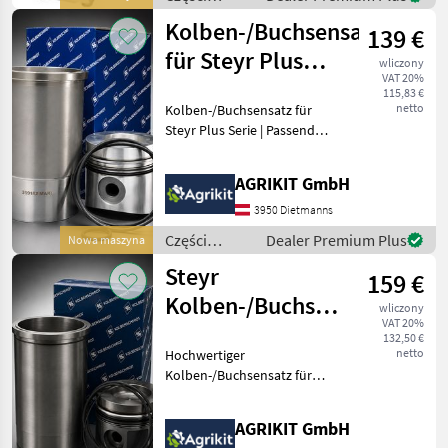
Fachgerecht
zamienne do
Kolben-/Buchsensatz
139 €
maszyn
rolniczych /
für Steyr Plus
wliczony
Lindner
VAT 20%
Serie
115,83 €
netto
Kolben-/Buchsensatz für
Steyr Plus Serie | Passend
für Steyr Plus 40, 50, 60,
540, 545, 548, 650, 658, 760
AGRIKIT GmbH
& 768 Hochwertiger
Kolben-/Buchsensatz für
3950 Dietmanns
Steyr Plus Tra
Części
Dealer Premium Plus
Nowa maszyna
zamienne do
Steyr
159 €
maszyn
rolniczych /
Kolben-/Buchsensatz
wliczony
Steyr
VAT 20%
für MWM TD226-
132,50 €
netto
Hochwertiger
3, TD226-4 & T
Kolben-/Buchsensatz für
MWM-Dieselmotoren Unser
hochwertiger
AGRIKIT GmbH
Kolben-/Buchsensatz für