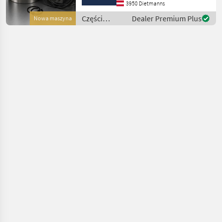
MWM-Dieselmotoren eignet
3950 Dietmanns
sich ideal für die
Części
Dealer Premium Plus
Nowa maszyna
professionelle Motor
zamienne do
maszyn
rolniczych /
Steyr