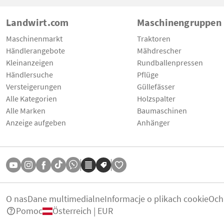
Landwirt.com
Maschinengruppen
Maschinenmarkt
Traktoren
Händlerangebote
Mähdrescher
Kleinanzeigen
Rundballenpressen
Händlersuche
Pflüge
Versteigerungen
Güllefässer
Alle Kategorien
Holzspalter
Alle Marken
Baumaschinen
Anzeige aufgeben
Anhänger
O nas
Dane multimedialne
Informacje o plikach cookie
Och
Pomoc
Österreich | EUR