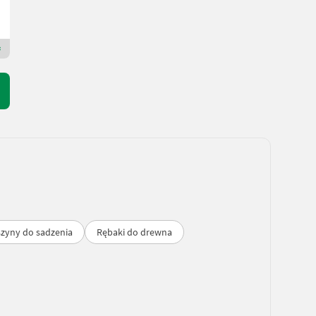
HOCHRATHER Landtechnik GmbH
4484 Dolna Austria
Dealer Premium Plus
zyny do sadzenia
Rębaki do drewna