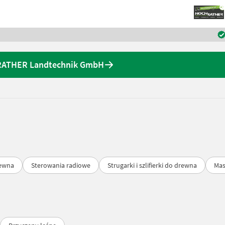
HRATHER Landtechnik GmbH
rewna
Sterowania radiowe
Strugarki i szlifierki do drewna
Mas