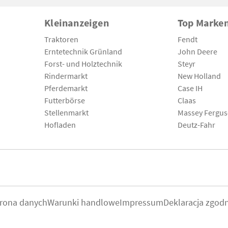
Kleinanzeigen
Top Marke
Traktoren
Fendt
Erntetechnik Grünland
John Deere
Forst- und Holztechnik
Steyr
Rindermarkt
New Holland
Pferdemarkt
Case IH
Futterbörse
Claas
Stellenmarkt
Massey Fergu
Hofladen
Deutz-Fahr
rona danych
Warunki handlowe
Impressum
Deklaracja zgod