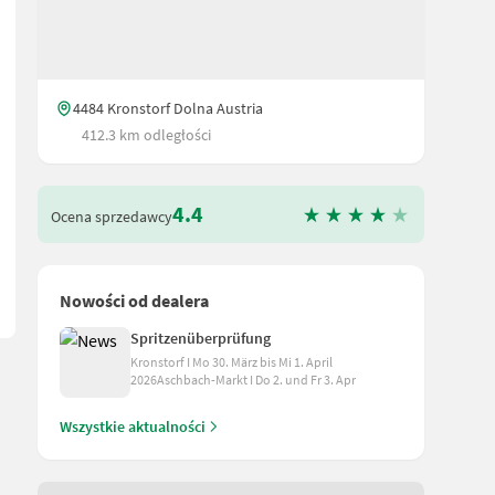
4484 Kronstorf Dolna Austria
412.3 km odległości
ć tarczy: 1500mm + lina specjalna 70m/10 Wciągarkę można obejrze
4.4
Ocena sprzedawcy
Nowości od dealera
Spritzenüberprüfung
Kronstorf I Mo 30. März bis Mi 1. April
2026Aschbach-Markt I Do 2. und Fr 3. Apr
Wszystkie aktualności