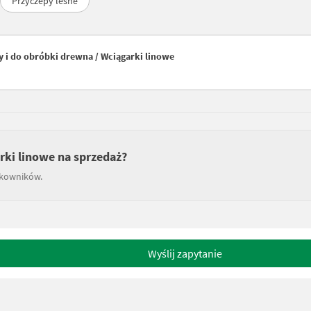
Przyczepy leśne
 i do obróbki drewna / Wciągarki linowe
rki linowe na sprzedaż?
tkowników.
Wyślij zapytanie