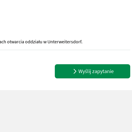
h otwarcia oddziału w Unterweitersdorf.
ga: 210 kg + Siła uciągu: 5t + Górna warstwa liny: 3t + Szerokoś
Wyślij zapytanie