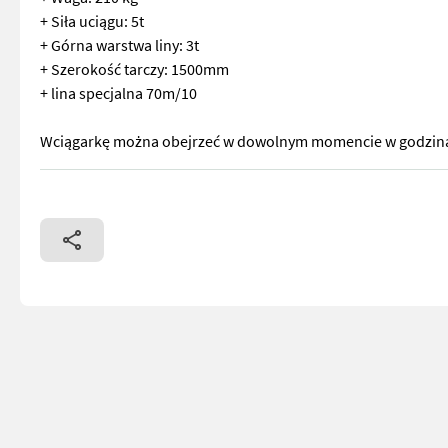
+ Siła uciągu: 5t
+ Górna warstwa liny: 3t
+ Szerokość tarczy: 1500mm
+ lina specjalna 70m/10
Wciągarkę można obejrzeć w dowolnym momencie w godzinac
Wciągarka linowa Holzknecht HS 150 + Rok budowy: 2023 + Wa