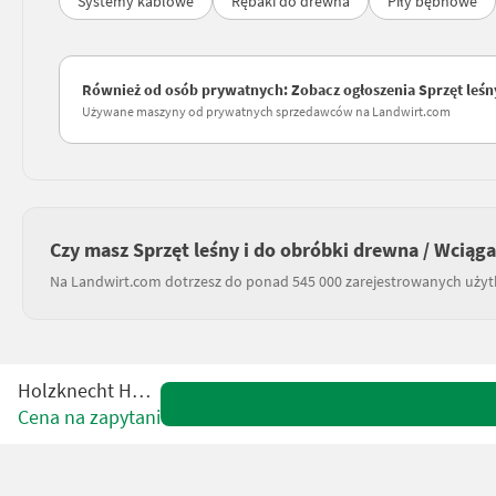
Systemy kablowe
Rębaki do drewna
Piły bębnowe
Również od osób prywatnych: Zobacz ogłoszenia Sprzęt leśny
Używane maszyny od prywatnych sprzedawców na Landwirt.com
Czy masz Sprzęt leśny i do obróbki drewna / Wciąga
Na Landwirt.com dotrzesz do ponad 545 000 zarejestrowanych uży
Holzknecht HS 150
Cena na zapytanie