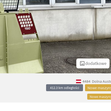
dodatkowe
4484
Dolna Austr
Nowe maszyn
412.3 km odległości
Nowe maszyn