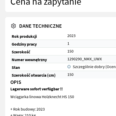
Cena na zapytanie
DANE TECHNICZNE
2023
Rok produkcji
1
Godziny pracy
150
Szerokość
1290290_NMX_UWX
Numer wewnętrzny
Szczególnie dobry (Ocen
Stan
150
Szerokość otwarcia (cm)
OPIS
Lagerware sofort verfügbar !!
Wciągarka linowa Holzknecht HS 150
+ Rok budowy: 2023
+ Waga: 210 kg