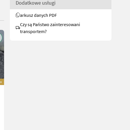
Dodatkowe usługi
arkusz danych PDF
Czy są Państwo zainteresowani
transportem?
a
Holzknecht HS 77
Cena na zapytanie
R. prod. 2026
190 cm