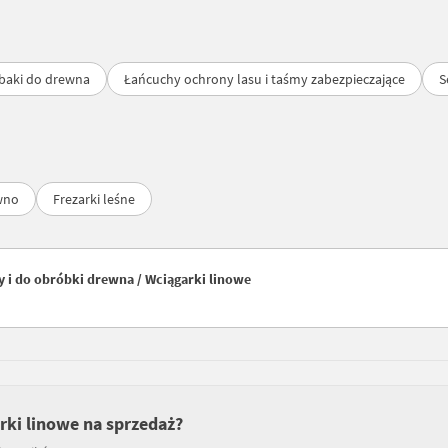
baki do drewna
Łańcuchy ochrony lasu i taśmy zabezpieczające
S
wno
Frezarki leśne
 i do obróbki drewna / Wciągarki linowe
rki linowe na sprzedaż?