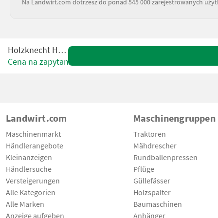
Na Landwirt.com dotrzesz do ponad 545 000 zarejestrowanych uży
Holzknecht HS 77
Cena na zapytanie
Landwirt.com
Maschinengruppen
Maschinenmarkt
Traktoren
Händlerangebote
Mähdrescher
Kleinanzeigen
Rundballenpressen
Händlersuche
Pflüge
Versteigerungen
Güllefässer
Alle Kategorien
Holzspalter
Alle Marken
Baumaschinen
Anzeige aufgeben
Anhänger