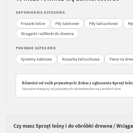
ODPOWIEDNIE KATEGORIE
Frezarki leśne
Piły taśmowe
Piły łańcuchowe
Rę
Strugarki i szlifierki do drewna
PODOBNE KATEGORIE
Systemy kablowe
Kosiarka łańcuchowa
Piece na dre
Również od osób prywatnych: Zobacz ogłoszenia Sprzęt leśny
Używane maszyny od prywatnych sprzedawców na Landwirt.com
Czy masz Sprzęt leśny i do obróbki drewna / Wciąga