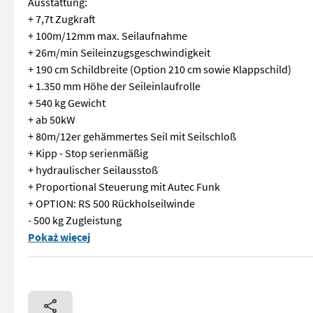
Ausstattung:
+ 7,7t Zugkraft
+ 100m/12mm max. Seilaufnahme
+ 26m/min Seileinzugsgeschwindigkeit
+ 190 cm Schildbreite (Option 210 cm sowie Klappschild)
+ 1.350 mm Höhe der Seileinlaufrolle
+ 540 kg Gewicht
+ ab 50kW
+ 80m/12er gehämmertes Seil mit Seilschloß
+ Kipp - Stop serienmäßig
+ hydraulischer Seilausstoß
+ Proportional Steuerung mit Autec Funk
+ OPTION: RS 500 Rückholseilwinde
- 500 kg Zugleistung
Neumaschine Holzknecht HS 77 (Standort Aschbach) Ausstattun
Pokaż więcej