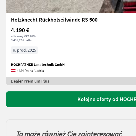
Holzknecht Rückholseilwinde RS 500
4.190 €
wliczony VAT 20%
3.491,67 € netto
R. prod. 2025
HOCHRATHER Landtechnik GmbH
4484 Dolna Austria
Dealer Premium Plus
Kolejne oferty od HOC
To może również Cię zainteresować