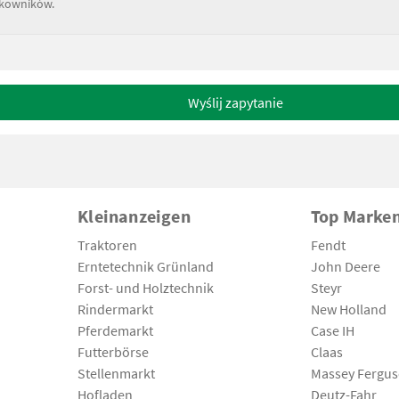
tkowników.
Wyślij zapytanie
Kleinanzeigen
Top Marke
Traktoren
Fendt
Erntetechnik Grünland
John Deere
Forst- und Holztechnik
Steyr
Rindermarkt
New Holland
Pferdemarkt
Case IH
Futterbörse
Claas
Stellenmarkt
Massey Fergu
Hofladen
Deutz-Fahr