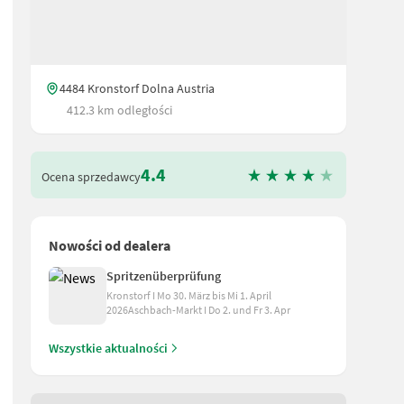
4484 Kronstorf Dolna Austria
412.3 km odległości
4.4
Ocena sprzedawcy
Nowości od dealera
Spritzenüberprüfung
Kronstorf I Mo 30. März bis Mi 1. April
inzugsgeschwindigkeit + 190 cm Schildbreite (Option 210 cm sowie 
2026Aschbach-Markt I Do 2. und Fr 3. Apr
Wszystkie aktualności