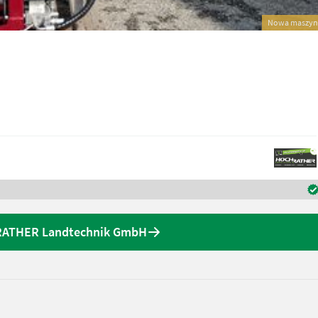
Nowa maszyn
HRATHER Landtechnik GmbH