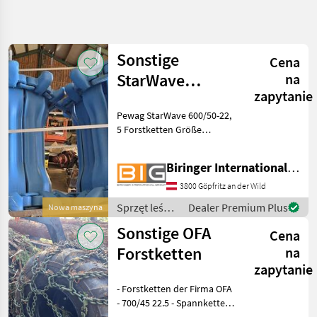
Uściślij
wyszukiwanie
Sonstige
Cena
Kategoria
Kraj
Filtry
3
StarWave
na
zapytanie
600/50-22,5
Pokaż 8
AKTUALNA
Pewag StarWave 600/50-22,
Zresetuj
Forstketten
ŚCIEŻKA
wyników
5 Forstketten Größe
technika
600/50-22.5 Sprzęt leśny i
leśna
do obróbki drewna
Biringer International GmbH
Sprzet
Łańcuchy leśne
Lesny I
3800 Göpfritz an der Wild
Do
Obrobki
Sprzęt leśny
Dealer Premium Plus
Nowa maszyna
Drewna
i do obróbki
Sonstige OFA
Cena
Lancuchy
drewna /
Lesne
Sonstige
Forstketten
na
zapytanie
WYBIERZ
KATEGORIĘ
- Forstketten der Firma OFA
- 700/45 22.5 - Spannkette
Łańcuchy leśne
8
aussen - ca. 20 Meter