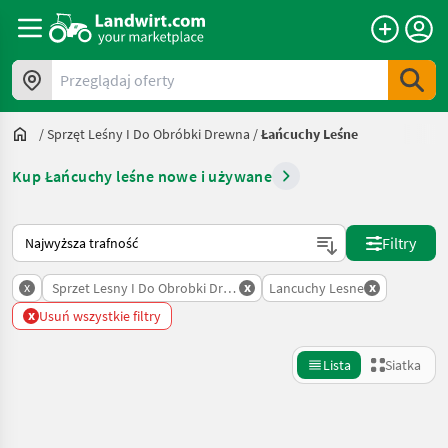
Przeglądaj oferty
/
Sprzęt Leśny I Do Obróbki Drewna
/
Łańcuchy Leśne
Kup Łańcuchy leśne nowe i używane
Tak sortuje się na Landwirt.com
Filtry
x
x
x
Sprzet Lesny I Do Obrobki Drewna
Lancuchy Lesne
x
Usuń wszystkie filtry
Lista
Siatka