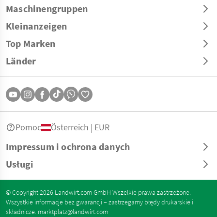
Maschinengruppen
Kleinanzeigen
Top Marken
Länder
Pomoc
Österreich | EUR
Impressum i ochrona danych
Usługi
© Copyright 2026 Landwirt.com GmbH Wszelkie prawa zastrzeżone.
Wszystkie informacje bez gwarancji – zastrzegamy błędy drukarskie i
składnicze.
marktplatz@landwirt.com