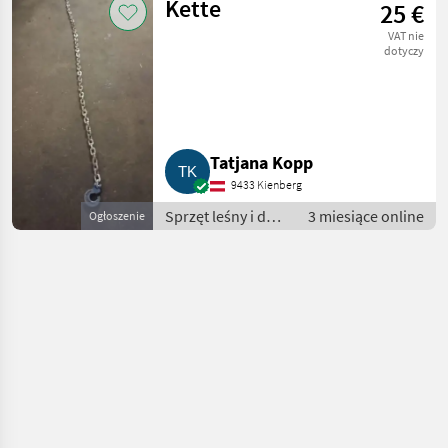
Kette
25 €
Łańcuchy leśne
VAT nie
dotyczy
Tatjana Kopp
9433 Kienberg
Sprzęt leśny i do
3 miesiące online
Ogłoszenie
obróbki drewna /
Łańcuchy leśne