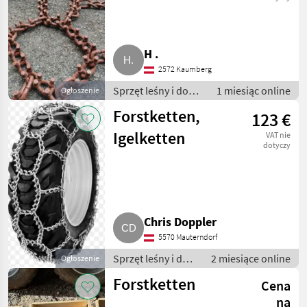
H .
2572 Kaumberg
Sprzęt leśny i do
1 miesiąc online
Ogłoszenie
obróbki drewna /
Forstketten,
123 €
Łańcuchy leśne
Igelketten
VAT nie
dotyczy
Chris Doppler
5570 Mauterndorf
Sprzęt leśny i do
2 miesiące online
Ogłoszenie
obróbki drewna /
Forstketten
Cena
Łańcuchy leśne
na