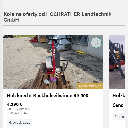
Kolejne oferty od HOCHRATHER Landtechnik
GmbH
Nowa maszyna
Holzknecht Rückholseilwinde RS 500
Holzkn
4.190 €
Cena n
wliczony VAT 20%
3.491,67 € netto
R. prod.
R. prod. 2025