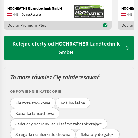
HOCHRATHER Landtechnik GmbH
HOCHRATH
4484 Dolna Austria
4484 Do
Dealer Premium Plus
Dealer P
Kolejne oferty od HOCHRATHER Landtechnik
GmbH
To może również Cię zainteresować
ODPOWIEDNIE KATEGORIE
Kleszcze zrywkowe
Rośliny leśne
Kosiarka łańcuchowa
Łańcuchy ochrony lasu i taśmy zabezpieczające
Strugarki i szlifierki do drewna
Sekatory do gałęzi