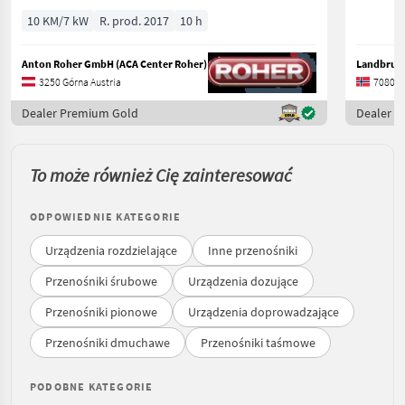
10 KM/7 kW
R. prod. 2017
10 h
Anton Roher GmbH (ACA Center Roher)
Landbruks
3250 Górna Austria
7080 H
Dealer Premium Gold
Dealer P
To może również Cię zainteresować
ODPOWIEDNIE KATEGORIE
Urządzenia rozdzielające
Inne przenośniki
Przenośniki śrubowe
Urządzenia dozujące
Przenośniki pionowe
Urządzenia doprowadzające
Przenośniki dmuchawe
Przenośniki taśmowe
PODOBNE KATEGORIE