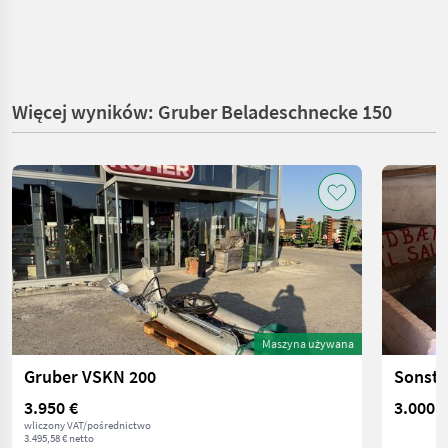
Więcej wyników: Gruber Beladeschnecke 150
Maszyna używana
Gruber VSKN 200
3.950 €
3.000 €
wliczony VAT/pośrednictwo
3.495,58 € netto