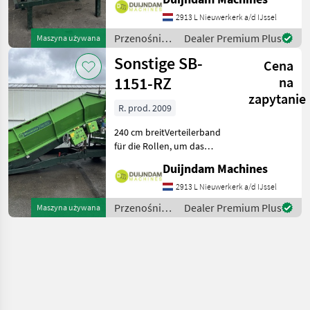
Kistenfüller: Die best
2913 L Nieuwerkerk a/d IJssel
mögliche
KistenfüllungBreite Band 7
Przenośniki
Dealer Premium Plus
Maszyna używana
/ Sonstige
Sonstige SB-
Cena
1151-RZ
na
zapytanie
R. prod. 2009
240 cm breitVerteilerband
für die Rollen, um das
Produkt
Duijndam Machines
auseinanderzuziehen6
Stahlrollen, (hier und da
2913 L Nieuwerkerk a/d IJssel
eine kleine Delle)Mit
Przenośniki
Dealer Premium Plus
Maszyna używana
darunterliegendem
/ Sonstige
QuerförderbandNach de