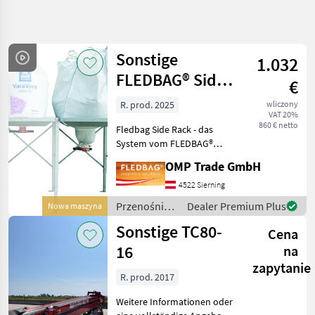
Uściślij
wyszukiwanie
Sonstige
1.032
Kategoria
Kraj
Filtry
3
FLEDBAG® Side
€
Rack Halterung
R. prod. 2025
wliczony
Pokaż 18
AKTUALNA
Zresetuj
VAT 20%
ŚCIEŻKA
wyników
860 € netto
Fledbag Side Rack - das
technika
System vom FLEDBAG®
rolnicza
Rack unbegrenzt erweitern
OMP Trade GmbH
- jederzeit mit dem
Przenosniki
FLEDBAG®-Entleerer
4522 Sierning
Urzadzenia
verwendbar Sie stellen den
Dozujace
Przenośniki
Dealer Premium Plus
Nowa maszyna
Big Bag auf das Fledbag Ra
/ Sonstige
Sonstige TC80-
WYBIERZ
Cena
KATEGORIĘ
16
na
zapytanie
Sonstige
15
R. prod. 2017
Agrar
2
Weitere Informationen oder