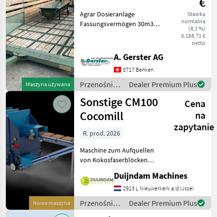
€
Agrar Dosieranlage
Stawka
normalna
Fassungsvermögen 30m3
(8,1 %)
mit Lanker Querförderband
6.188,71 €
Sehr guter Zustand
netto
Przenośniki Urządzenia
A. Gerster AG
dozujące
8717 Benken
Przenośniki
Dealer Premium Plus
Maszyna używana
/ Agrar
Sonstige CM100
Cena
Cocomill
na
zapytanie
R. prod. 2026
Maschine zum Aufquellen
von Kokosfaserblöcken
mittels Wasserspülern. Dies
Duijndam Machines
wird zur Herstellung von
Substrat für Pflanzen
2913 L Nieuwerkerk a/d IJssel
verwendet und als Ersatz
Przenośniki
Dealer Premium Plus
Nowa maszyna
für Torferde einges
/ Sonstige