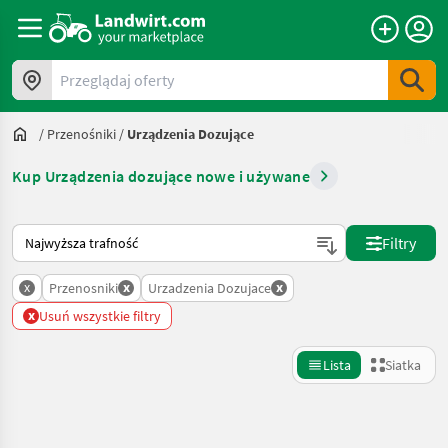
Przeglądaj oferty
/
Przenośniki
/
Urządzenia Dozujące
Kup Urządzenia dozujące nowe i używane
Tak sortuje się na Landwirt.com
Filtry
x
x
x
Przenosniki
Urzadzenia Dozujace
x
Usuń wszystkie filtry
Lista
Siatka