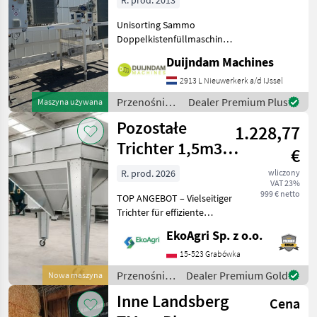
R. prod. 2013
Unisorting Sammo
Doppelkistenfüllmaschine
Sammo Ladestation für
Duijndam Machines
Palettenboxen, Modell:
RIEMPITORE BINS
2913 L Nieuwerkerk a/d IJssel
RBCKistenbreite max 190
Przenośniki
Dealer Premium Plus
Maszyna używana
cmKistenhöhe max 150
/ Sonstige
Pozostałe
cmBitte beachte
1.228,77
Trichter 1,5m3,
€
Behälter bei
R. prod. 2026
wliczony
VAT 23%
Umladearbeiten
999 € netto
TOP ANGEBOT – Vielseitiger
Trichter für effiziente
Umschlagsarbeiten Der
EkoAgri Sp. z o.o.
angebotene Trichter dient
als praktischer
15-523 Grabówka
Pufferbehälter bei
Przenośniki
Dealer Premium Gold
Nowa maszyna
Umladearbeiten und
/ Sonstige
Inne Landsberg
optimiert
Cena