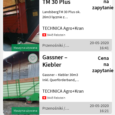
TM 30 Plus
na
zapytanie
LandsbergTM 30 Plus ok.
26m3 łącznie z
przenośnikiem
poprzecznym Przenośniki
TECHNICA Agro+Kran
Urządzenia dozujące
9445 Rebstein
20-05-2020
Przenośniki /
16:41
Maszyna używana
Sonstige
Gassner –
Cena
Kiebler
na
zapytanie
Gassner – Kiebler 30m3
Inkl. Querförderband,
Abschalt – Automatik
Przenośniki Urządzenia
TECHNICA Agro+Kran
dozujące
9445 Rebstein
20-05-2020
Przenośniki /
16:21
Maszyna używana
Gassner