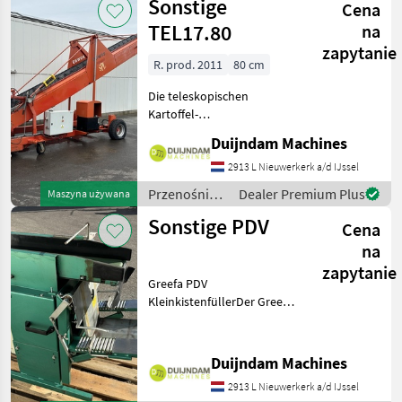
Sonstige
Cena
TEL17.80
na
zapytanie
R. prod. 2011
80 cm
Die teleskopischen
Kartoffel-
Einlagerungsgeräte von
Duijndam Machines
DOWNS ermöglichen die
Bulk-Lagerung
2913 L Nieuwerkerk a/d IJssel
verschiedener Produkte:
Przenośniki
Dealer Premium Plus
Maszyna używana
Kartoffeln, Zwiebeln,
/ Sonstige
Sonstige PDV
Getreide bei hoher
Cena
Arbeitsgesch
na
zapytanie
Greefa PDV
KleinkistenfüllerDer Greefa
PDV Kleinkistenfüller ist ein
spezialisiertes System zur
automatischen und
Duijndam Machines
gewichtsgenauen Befüllung
2913 L Nieuwerkerk a/d IJssel
von Kleinkisten mit Obst,