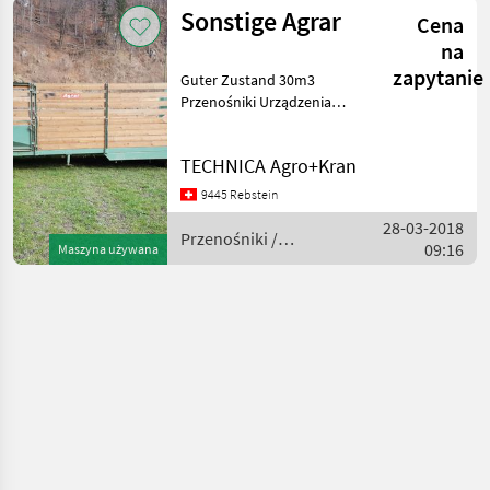
Sonstige Agrar
Cena
na
zapytanie
Guter Zustand 30m3
Przenośniki Urządzenia
dozujące
TECHNICA Agro+Kran
9445 Rebstein
28-03-2018
Przenośniki /
09:16
Maszyna używana
Sonstige