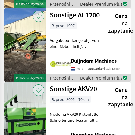
Przenośniki
Dealer Premium Plus
Maszyna używana
/ Sonstige
Sonstige AL1200
Cena
na
R. prod. 1997
zapytanie
Aufgabebunker gefolgt von
einer Siebeinheit /
StabbförderbandRegelbare
Dosierung mit einem
Duijndam Machines
DosierschieberRegulierbare
2913 L Nieuwerkerk a/d IJssel
GeschwindigkeitSiebkette
Querförderband Weitere
Przenośniki
Dealer Premium Plus
Maszyna używana
/ Sonstige
Sonstige AKV20
Cena
na
R. prod. 2005
70 cm
zapytanie
Miedema AKV20 Kistenfüller
Schneller und besser füllen,
ohne Ihr kostbares Produkt
zu beschädigen. Miedema
Duijndam Machines