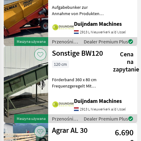
Aufgabebunker zur
Annahme von Produkten
(z. B. aus Kippfahrzeugen)
Duijndam Machines
und zur kontrollierten
Zuführung in ein
2913 L Nieuwerkerk a/d IJssel
Einlagerungssystem.Dosierbunker
Przenośniki
Dealer Premium Plus
Maszyna używana
aus der Profit-Serie ausge
/ Sonstige
Sonstige BW120
Cena
na
120 cm
zapytanie
Förderband 360 x 80 cm
Frequenzgeregelt Mit
VibrationskopfWeitere
Informationen oder eine
Duijndam Machines
vollständige Angebot?
2913 L Nieuwerkerk a/d IJssel
Fragen Sie das einfach und
schnell an auf unsere Duij
Przenośniki
Dealer Premium Plus
Maszyna używana
/ Sonstige
Agrar AL 30
6.690