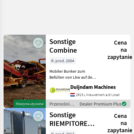
Sonstige
Cena
Combine
na
zapytanie
R. prod. 2004
Mobiler Bunker zum
Befüllen von Lkw auf dem
Feld.Der Bunker ist
Duijndam Machines
hydraulisch ausklappbar
und mit einer Plane
2913 L Nieuwerkerk a/d IJssel
abgedeckt.Ausgestattet mit
Przenośniki
Dealer Premium Plus
Maszyna używana
Walzenreiniger.Seitliches
/ Sonstige
Sonstige
Bode
Cena
RIEMPITORE
na
zapytanie
BINS RBC