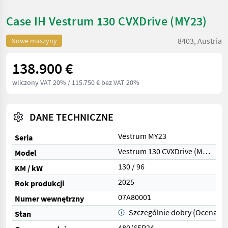
Case IH Vestrum 130 CVXDrive (MY23)
8403, Austria
Nowe maszyny
138.900 €
wliczony VAT 20%
/ 115.750 € bez VAT 20%
DANE TECHNICZNE
Vestrum MY23
Seria
Vestrum 130 CVXDrive (MY23)
Model
130 / 96
KM / kW
2025
Rok produkcji
07A80001
Numer wewnętrzny
Szczególnie dobry (Ocena 1)
Stan
480/65R24