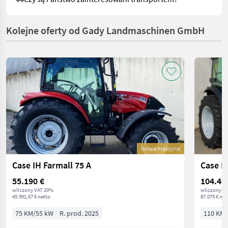
Kolejne oferty od Gady Landmaschinen GmbH
Nowa maszyna
Case IH Farmall 75 A
Case I
55.190 €
104.49
wliczony VAT 20%
wliczony V
45.991,67 € netto
87.075 € net
75 KM/55 kW
R. prod. 2025
110 KM/