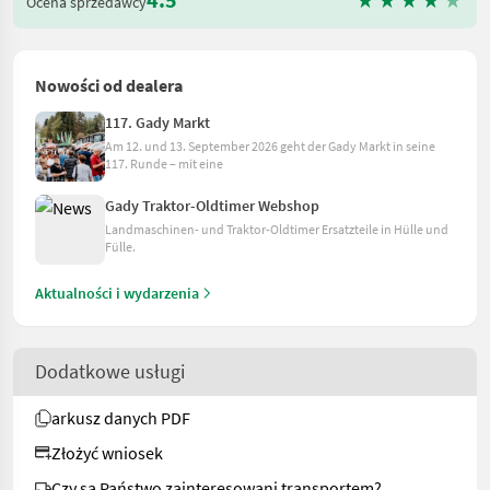
Ocena sprzedawcy
Nowości od dealera
117. Gady Markt
Am 12. und 13. September 2026 geht der Gady Markt in seine
117. Runde – mit eine
Gady Traktor-Oldtimer Webshop
Landmaschinen- und Traktor-Oldtimer Ersatzteile in Hülle und
Fülle.
Aktualności i wydarzenia
Dodatkowe usługi
arkusz danych PDF
Złożyć wniosek
Czy są Państwo zainteresowani transportem?