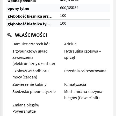
Opona przednia
600/65R34
opony tylne
100
głębokość bieżnika przednich opon (%)
100
głębokość bieżnika tylnych opon (%)
WŁAŚCIWOŚCI
Hamulec czterech kół
AdBlue
Trzypunktowy układ
Hydraulika czołowa –
zawieszenia
sprzęt
(elektroniczny układ ster
Czołowy wał odbioru
Przednia oś resorowana
mocy (cardan)
Zawieszenie kabiny
Klimatyzacja
Siedzisko pneumatyczne
Mechaniczna skrzynia
biegów (PowerShift)
Zmiana biegów
Powershuttle