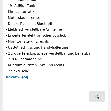
- 19 l AdBlue Tank
- Klimaautomatik
- Motorstaubbremse
- Deluxe Radio mit Bluetooth
- Elektrisch verstellbare Armlehne
- Erweiterter elektronischer Joystick
- Monitorhalterung rechts
- USB-Anschluss und Handyhalterung
- 2 große Teleskopspiegel verstellbar und beheizbar
- 210 A Lichtmaschine
- Rundumleuchten links und rechts
- 2 elektrische
Auf Lager! - Bereifung 480/65R24 vorne - 600/65R34 hinten - Ge
Pokaż więcej