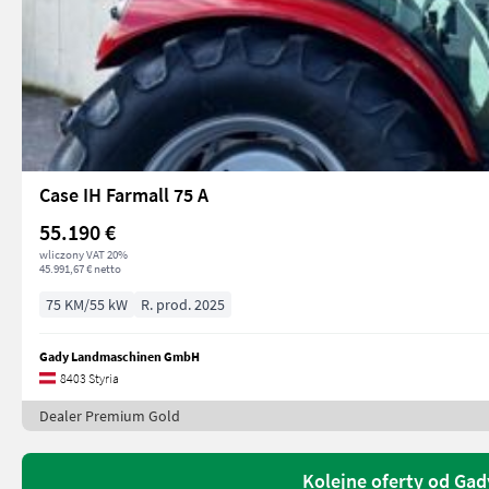
Case IH Farmall 75 A
55.190 €
wliczony VAT 20%
45.991,67 € netto
75 KM/55 kW
R. prod. 2025
Gady Landmaschinen GmbH
8403 Styria
Dealer Premium Gold
Kolejne oferty od G