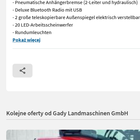
- Pneumatische Anhängerbremse (2-Leiter und hydraulisch)
- Deluxe Bluetooth Radio mit USB
- 2 große teleskopierbare Außenspiegel elektrisch verstellbar
- 20 LED-Arbeitsscheinwerfer
- Rundumleuchten
Auf Lager! - Bereifung 600/65R28 auf Verstellfelgen - Bereif
Pokaż więcej
Kolejne oferty od Gady Landmaschinen GmbH