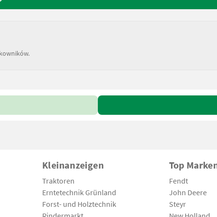
tkowników.
Kleinanzeigen
Top Marke
Traktoren
Fendt
Erntetechnik Grünland
John Deere
Forst- und Holztechnik
Steyr
Rindermarkt
New Holland