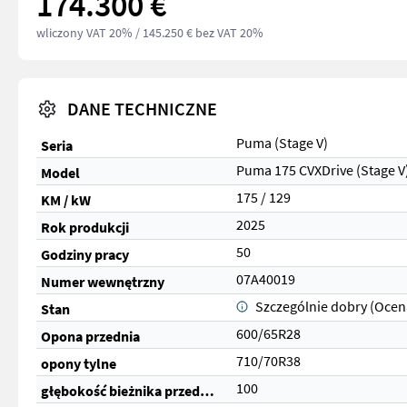
174.300 €
wliczony VAT 20%
/ 145.250 € bez VAT 20%
DANE TECHNICZNE
Puma (Stage V)
Seria
Puma 175 CVXDrive (Stage V
Model
175 / 129
KM / kW
2025
Rok produkcji
50
Godziny pracy
07A40019
Numer wewnętrzny
Szczególnie dobry (Ocen
Stan
600/65R28
Opona przednia
710/70R38
opony tylne
100
głębokość bieżnika przednich opon (%)