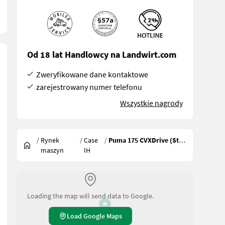
Od 18 lat Handlowcy na Landwirt.com
Zweryfikowane dane kontaktowe
zarejestrowany numer telefonu
Wszystkie nagrody
/
Rynek
/
Case
/
Puma 175 CVXDrive (Stage V)
maszyn
IH
Loading the map will send data to Google.
Load Google Maps