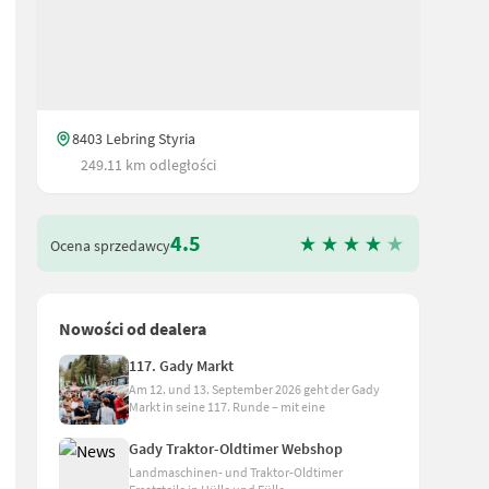
8403 Lebring Styria
249.11 km odległości
4.5
Ocena sprzedawcy
Nowości od dealera
117. Gady Markt
Am 12. und 13. September 2026 geht der Gady
Markt in seine 117. Runde – mit eine
Gady Traktor-Oldtimer Webshop
Landmaschinen- und Traktor-Oldtimer