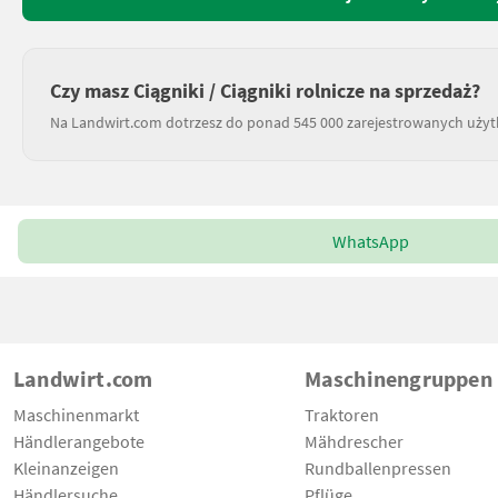
Czy masz Ciągniki / Ciągniki rolnicze na sprzedaż?
Na Landwirt.com dotrzesz do ponad 545 000 zarejestrowanych uży
WhatsApp
Landwirt.com
Maschinengruppen
Maschinenmarkt
Traktoren
Händlerangebote
Mähdrescher
Kleinanzeigen
Rundballenpressen
Händlersuche
Pflüge