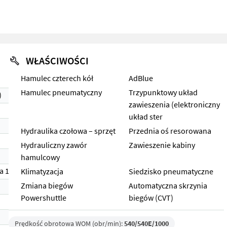
WŁAŚCIWOŚCI
Hamulec czterech kół
AdBlue
Hamulec pneumatyczny
Trzypunktowy układ
)
zawieszenia (elektroniczny
układ ster
Hydraulika czołowa – sprzęt
Przednia oś resorowana
Hydrauliczny zawór
Zawieszenie kabiny
hamulcowy
a 1)
Klimatyzacja
Siedzisko pneumatyczne
Zmiana biegów
Automatyczna skrzynia
Powershuttle
biegów (CVT)
Prędkość obrotowa WOM (obr/min):
540/540E/1000