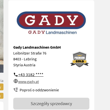
Gady Landmaschinen GmbH
Leibnitzer Straße 76
8403 - Lebring
Styria Austria
+43 3182 ****
ria
www.gady.at
y
Poproś o oddzwonienie
y
Szczegóły sprzedawcy