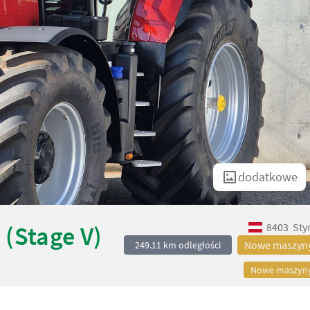
dodatkowe
8403
Sty
(Stage V)
Nowe maszyn
249.11 km odległości
Nowe maszyn