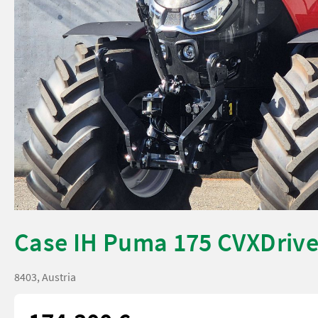
Case IH Puma 175 CVXDrive 
8403, Austria