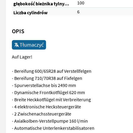
100
głębokość bieżnika tylnych opon (%)
6
Liczba cylindrów
OPIS
Tłumaczyć
Auf Lager!
- Bereifung 600/65R28 auf Verstellfelgen
- Bereifung 710/70R38 auf Fixfelgen
- Spurverstellachse bis 2490 mm
- Dynamische Frontkotflügel 620 mm
- Breite Heckkotflügel mit Verbreiterung
- 4 elektronische Hecksteuergeräte
- 2 Zwischenachssteuergeräte
- Axialkolben-Verstellpumpe 160 l/min
- Automatische Unterlenkerstabilisatoren