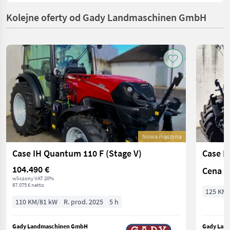
Kolejne oferty od Gady Landmaschinen GmbH
Nowa maszyna
Case IH Quantum 110 F (Stage V)
Case I
104.490 €
Cena n
wliczony VAT 20%
87.075 € netto
125 KM/
110 KM/81 kW
R. prod. 2025
5 h
Gady Landmaschinen GmbH
Gady Lan