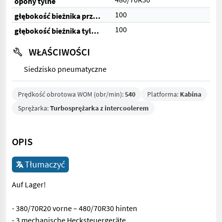
opony tylne
100
głębokość bieżnika przednich opon (%)
100
głębokość bieżnika tylnych opon (%)
WŁAŚCIWOŚCI
Siedzisko pneumatyczne
Prędkość obrotowa WOM (obr/min):
540
Platforma:
Kabina
Sprężarka:
Turbosprężarka z intercoolerem
OPIS
Tłumaczyć
Auf Lager!
- 380/70R20 vorne – 480/70R30 hinten
- 3 mechanische Hecksteuergeräte