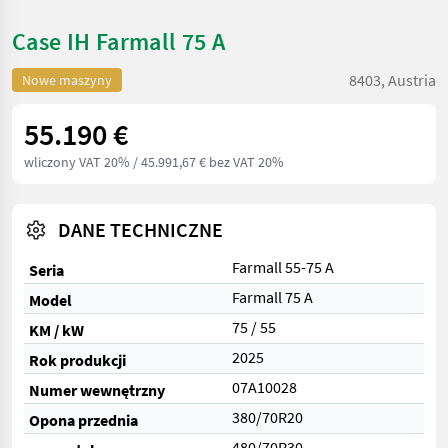
Case IH Farmall 75 A
8403, Austria
Nowe maszyny
55.190 €
wliczony VAT 20%
/ 45.991,67 € bez VAT 20%
DANE TECHNICZNE
Farmall 55-75 A
Seria
Farmall 75 A
Model
75 / 55
KM / kW
2025
Rok produkcji
07A10028
Numer wewnętrzny
380/70R20
Opona przednia
480/70R30