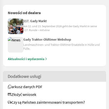
Nowości od dealera
117. Gady Markt
Am 12. und 13. September 2026 geht der Gady Markt in seine
117. Runde – mit eine
Gady Traktor-Oldtimer Webshop
Landmaschinen- und Traktor-Oldtimer Ersatzteile in Hülle und
Fülle.
Aktualności i wydarzenia
Dodatkowe usługi
arkusz danych PDF
Złożyć wniosek
Czy są Państwo zainteresowani transportem?