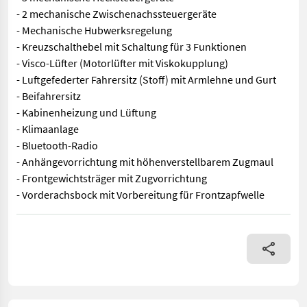
- 2 mechanische Zwischenachssteuergeräte
- Mechanische Hubwerksregelung
- Kreuzschalthebel mit Schaltung für 3 Funktionen
- Visco-Lüfter (Motorlüfter mit Viskokupplung)
- Luftgefederter Fahrersitz (Stoff) mit Armlehne und Gurt
- Beifahrersitz
- Kabinenheizung und Lüftung
- Klimaanlage
- Bluetooth-Radio
- Anhängevorrichtung mit höhenverstellbarem Zugmaul
- Frontgewichtsträger mit Zugvorrichtung
- Vorderachsbock mit Vorbereitung für Frontzapfwelle
Auf Lager! - 380/70R20 vorne – 480/70R30 hinten - 3 mechanisc