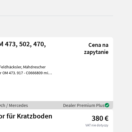
 473, 502, 470,
Cena na
zapytanie
ych / Mercedes
Dealer Premium Plus
or für Kratzboden
380 €
VAT nie dotyczy