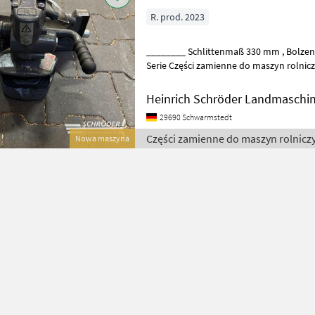
R. prod. 2023
________ Schlittenmaß 330 mm , Bolzen 38 mm, passend zu: Valtra G
Serie Części zamienne do maszyn roln
Heinrich Schröder Landmaschi
29690 Schwarmstedt
Części zamienne do maszyn rolniczy
Nowa maszyna