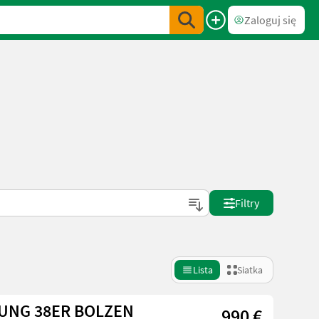
Zaloguj się
Filtry
Lista
Siatka
UNG 38ER BOLZEN
990 €