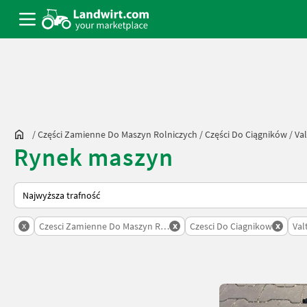
/
Części Zamienne Do Maszyn Rolniczych
/
Części Do Ciągników
/
Val
Rynek maszyn
Tak sortuje się na Landwirt.com
x
x
x
Czesci Zamienne Do Maszyn Rolniczych
Czesci Do Ciagnikow
Val