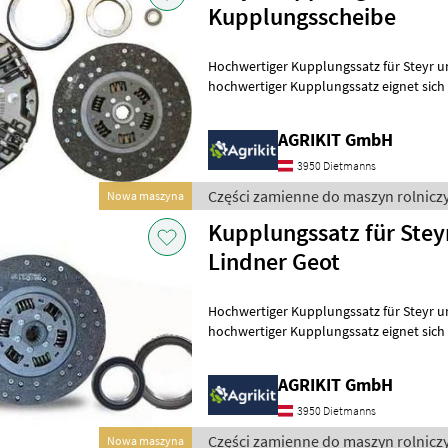
Kupplungsscheibe
Hochwertiger Kupplungssatz für Steyr und 
hochwertiger Kupplungssatz eignet sich i
Reparatur oder Instandsetzung d
AGRIKIT GmbH
3950 Dietmanns
Części zamienne do maszyn rolniczy
Nowa maszyna
Kupplungssatz für Steyr
Lindner Geot
Hochwertiger Kupplungssatz für Steyr und 
hochwertiger Kupplungssatz eignet sich i
Reparatur oder Instandsetzung d
AGRIKIT GmbH
3950 Dietmanns
Części zamienne do maszyn rolniczy
Nowa maszyna