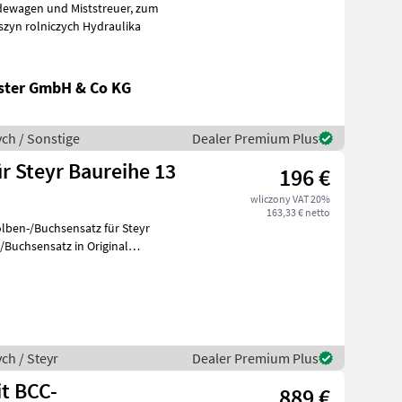
wagen und Miststreuer, zum
ne do maszyn rolniczych Hydraulika
ster GmbH & Co KG
ch / Sonstige
Dealer Premium Plus
r Steyr Baureihe 13
196 €
wliczony VAT 20%
163,33 € netto
lben-/Buchsensatz für Steyr
ch / Steyr
Dealer Premium Plus
t BCC-
889 €