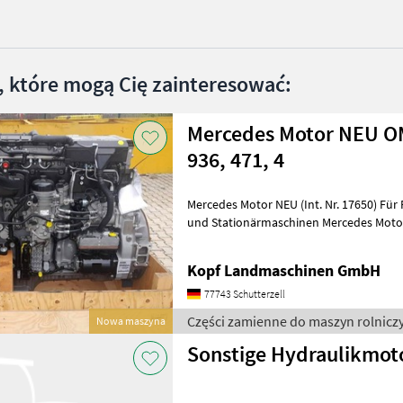
, które mogą Cię zainteresować:
Mercedes Motor NEU OM
936, 471, 4
Mercedes Motor NEU (Int. Nr. 17650) Für Feldhäcksler, Mähdrescher
und Stationärmaschinen Mercedes Motor OM 473. 917 - C0666809 mit
Nebenantrieb 39.000 EUR zzgl. Mw
Kopf Landmaschinen GmbH
77743 Schutterzell
Części zamienne do maszyn rolnicz
Nowa maszyna
Sonstige Hydraulikmot