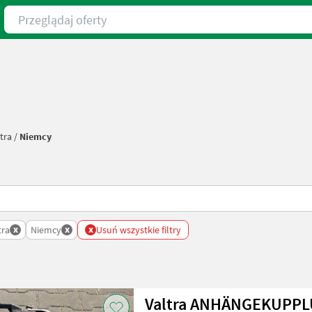
Przeglądaj oferty
tra
/
Niemcy
x
x
x
tra
Niemcy
Usuń wszystkie filtry
Valtra ANHÄNGEKUPPL