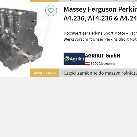
Massey Ferguson Perki
A4.236, AT4.236 & A4.2
Hochwertiger Perkins Short Motor – Fac
Werksvorschrift Unser Perkins Short Motor ist die ideale Lösung für
eine professionelle Motorinstand
AGRIKIT GmbH
3950 Dietmanns
Części zamienne do maszyn rolnicz
Nowa maszyna