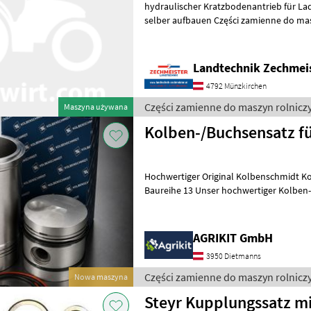
hydraulischer Kratzbodenantrieb für Lade
selber aufbauen Części zamien
Landtechnik Zechmei
4792 Münzkirchen
Części zamienne do maszyn rolniczy
Maszyna używana
Kolben-/Buchsensatz fü
Hochwertiger Original Kolbenschmidt Ko
Baureihe 13 Unser hochwertiger Kolben-/Buchsensatz in Original
Kolbenschmidt (KS) Qualität eigne
AGRIKIT GmbH
3950 Dietmanns
Części zamienne do maszyn rolniczy
Nowa maszyna
Steyr Kupplungssatz mi