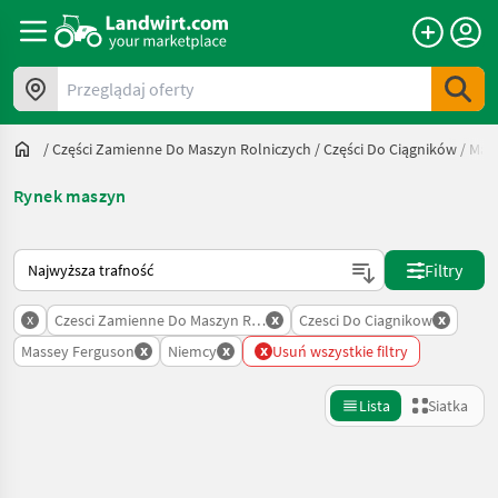
Przeglądaj oferty
/
Części Zamienne Do Maszyn Rolniczych
/
Części Do Ciągników
/
Mas
Rynek maszyn
Tak sortuje się na Landwirt.com
Filtry
x
x
x
Czesci Zamienne Do Maszyn Rolniczych
Czesci Do Ciagnikow
x
x
x
Massey Ferguson
Niemcy
Usuń wszystkie filtry
Lista
Siatka