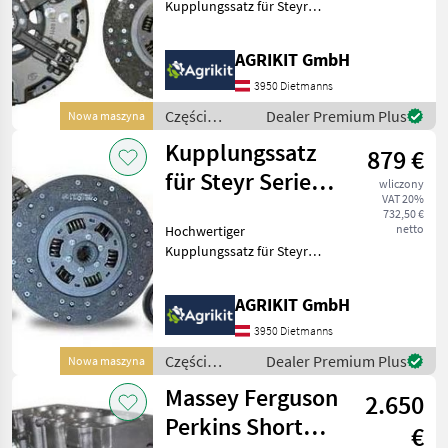
Kupplungssatz für Steyr
und Lindner Traktoren
Unser hochwertiger
AGRIKIT GmbH
Kupplungssatz eignet sich
ideal für die fachgerechte
3950 Dietmanns
Reparatur oder
Części
Dealer Premium Plus
Nowa maszyna
Instandsetzung d
zamienne do
Kupplungssatz
879 €
maszyn
rolniczych /
für Steyr Serie
wliczony
Steyr
VAT 20%
900 & Lindner
732,50 €
netto
Hochwertiger
Geot
Kupplungssatz für Steyr
und Lindner Traktoren
Unser hochwertiger
AGRIKIT GmbH
Kupplungssatz eignet sich
ideal für die fachgerechte
3950 Dietmanns
Reparatur oder
Części
Dealer Premium Plus
Nowa maszyna
Instandsetzung d
zamienne do
Massey Ferguson
2.650
maszyn
rolniczych /
Perkins Short
€
Steyr