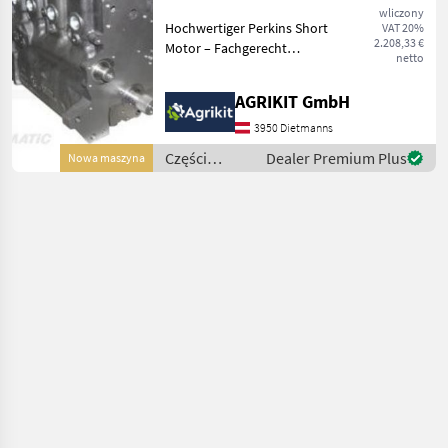
Motor A4.236,
wliczony
Hochwertiger Perkins Short
VAT 20%
AT4.236 & A4.248
2.208,33 €
Motor – Fachgerecht
netto
aufgebaut nach
Werksvorschrift Unser
AGRIKIT GmbH
Perkins Short Motor ist die
ideale Lösung für eine
3950 Dietmanns
professionelle
Części
Dealer Premium Plus
Nowa maszyna
Motorinstand
zamienne do
maszyn
rolniczych /
Massey
Ferguson