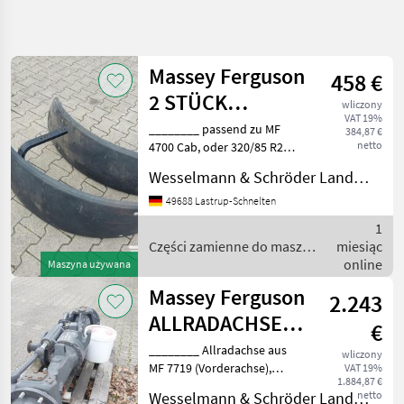
Uściślij
wyszukiwanie
Massey Ferguson
458 €
Kategoria
Kraj
Filtry
4
1
2 STÜCK
wliczony
VAT 19%
KOTFLÜGEL 35
________ passend zu MF
384,87 €
Pokaż 3
AKTUALNA
netto
4700 Cab, oder 320/85 R20
Zresetuj
CM
ŚCIEŻKA
wyników
Części zamienne do maszyn
Wesselmann & Schröder Landmaschinen Lastrup-Schnelten
technika
rolniczych Części do
rolnicza
ciągników
49688 Lastrup-Schnelten
Czesci
1
Zamienne
Części zamienne do maszyn
miesiąc
Do Maszyn
Rolniczych
rolniczych / Massey
online
Maszyna używana
Ferguson
Czesci Do
Massey Ferguson
2.243
Ciagnikow
ALLRADACHSE
Massey
€
Ferguson
ZUM MF 7000
________ Allradachse aus
wliczony
MF 7719 (Vorderachse),
VAT 19%
DYNA VT/DYNA-6
WYBIERZ
1.884,87 €
KATEGORIĘ
Triebling defekt,
Wesselmann & Schröder Landmaschinen Lastrup-Schnelten
netto
Differenzial: 4D, AXLE-Nr.: