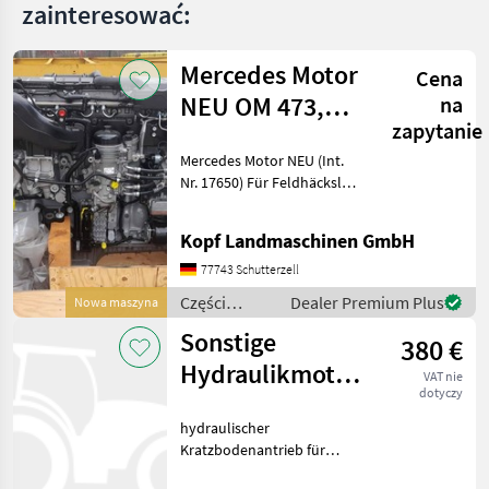
zainteresować:
Mercedes Motor
Cena
NEU OM 473,
na
zapytanie
502, 470, 936,
Mercedes Motor NEU (Int.
471, 4
Nr. 17650) Für Feldhäcksler,
Mähdrescher und
Stationärmaschinen
Kopf Landmaschinen GmbH
Mercedes Motor OM 473.
917 - C0666809 mit
77743 Schutterzell
Nebenantrieb 39.000 EUR
Części
Dealer Premium Plus
Nowa maszyna
zzgl. Mw
zamienne do
Sonstige
380 €
maszyn
rolniczych /
Hydraulikmotor
VAT nie
Mercedes
dotyczy
für Kratzboden
hydraulischer
Kratzbodenantrieb für
Ladewagen und