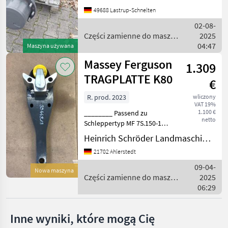
Massey Ferguson
43184592, Übersetzung:
49688 Lastrup-Schnelten
13.827:1 Części zamienne
02-08-
do maszyn rolniczych C
Mercedes
Części zamienne do maszyn
2025
rolniczych / Massey
04:47
Maszyna używana
Steyr
Ferguson
Massey Ferguson
1.309
TRAGPLATTE K80
New Holland
€
R. prod. 2023
wliczony
Fendt
VAT 19%
1.100 €
________ Passend zu
netto
Schleppertyp MF 7S.150-180
Same
Dyna 6, Schaumstoffring,
Heinrich Schröder Landmaschinen KG Ahlerstedt
Pokaż
Abdeckkappe,
21702 Ahlerstedt
wszystkie
Befestigungsbolzen,
21
Stützlast: 3.000 kg Części
09-04-
Nowa maszyna
zamienne do maszyn
Części zamienne do maszyn
2025
MARKETPLACE
rolniczych Cz
rolniczych / Massey
06:29
Ferguson
Oferty
Ogłoszenia
Marketplace
dealerów
drobne
Inne wyniki, które mogą Cię