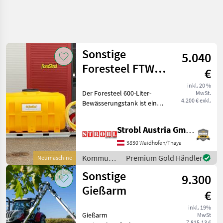
Suche
verfeinern
Sonstige
5.040
Kategorie
Land
Filter
4
Foresteel FTW-
€
600 Mobiles
4
inkl. 20 %
AKTUELLER
Der Foresteel 600-Liter-
Zurücksetzen
Ergebnisse
MwSt.
Bewässerungssystem
PFAD
4.200 € exkl.
Bewässerungstank ist eine
anzeigen
Kommunaltechnik
kompakte, mobile Lösung
für Bewässerung,
Kommunalgeraete
Strobl Austria GmbH
Wassertransport und
Bewaesserungsmaschinen
Brandbekämpfung. Mit
3830 Waidhofen/Thaya
Schlauchtrommel und
Sonstige
Kommunalgeräte
Premium Gold Händler
Neumaschine
Pumpsystem au
/ Sonstige
Sonstige
9.300
KATEGORIE
WÄHLEN
Gießarm
€
Sonstige
inkl. 19%
Gießarm
MwSt
7.815,13 €