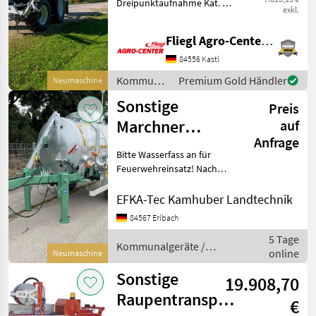
Dreipunktaufnahme Kat. 2 /
MARKTPLATZ
exkl.
160° schwenkbar Gezielt
bewässern! Mit unserem
Marktplatz
Händlerangebote
Kleinanzeigen
Fliegl Agro-Center GmbH
hydraulischen Gießarm für
Traktoren bringen Sie
84556 Kastl
Wasser, genau dorthin, wo
Kommunalgeräte
Premium Gold Händler
Neumaschine
es
/ Sonstige
Sonstige
Preis
Marchner
auf
Anfrage
Wasserfass
Bitte Wasserfass an für
Feuerwehreinsatz! Nach
Wunsch mit: -
Vakuumpumpe -
EFKA-Tec Kamhuber Landtechnik
Feuerwehrpumpe - von
84567 Erlbach
3.000 l bis 24.000 l -
5 Tage
pulverbeschichtet in Ral
Kommunalgeräte /
online
3000 - Arbeit
Neumaschine
Sonstige
Sonstige
19.908,70
Raupentransporter
€