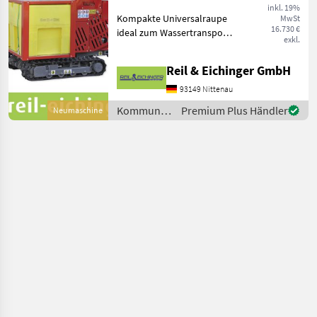
mit Wassertank
inkl. 19%
Kompakte Universalraupe
MwSt
WT 450
16.730 €
ideal zum Wassertransport
exkl.
in unwegsamem Gelände.
Motor: Honda GX630,
Reil & Eichinger GmbH
Benzin Leistung: 15, 5 – 20,
8 kW – PS Anlasser:
93149 Nittenau
Elektrisch Gewicht
Kommunalgeräte
Premium Plus Händler
Neumaschine
/ Sonstige