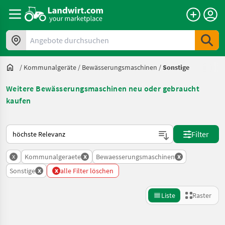
Angebote durchsuchen
/
Kommunalgeräte
/
Bewässerungsmaschinen
/
Sonstige
Weitere Bewässerungsmaschinen neu oder gebraucht
kaufen
So wird auf Landwirt.com sortiert
Filter
x
x
x
Kommunalgeraete
Bewaesserungsmaschinen
x
x
Sonstige
alle Filter löschen
Liste
Raster