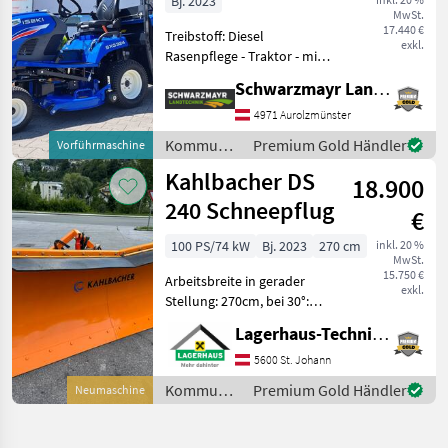
Bj. 2023
MwSt.
17.440 €
Treibstoff: Diesel
exkl.
Rasenpflege - Traktor - mit
3 Zylinder Stufe V
Schwarzmayr Landtechnik GmbH - Aurolzmünster
Dieselmotor und 22 PS - mit
Tankvolumen 21ltr - mit
4971 Aurolzmünster
vollhydraulischer Lenkung
Kommunalgeräte
Premium Gold Händler
Vorführmaschine
- mit Zwischen
/ Iseki
Kahlbacher DS
18.900
240 Schneepflug
€
100 PS/74 kW
Bj. 2023
270 cm
inkl. 20 %
MwSt.
15.750 €
Arbeitsbreite in gerader
exkl.
Stellung: 270cm, bei 30°:
240cm, mit Schneeblende
Lagerhaus-Technik St. Johann
Gummi, lagernd und sofort
verfügbar. Wir bitten
5600 St. Johann
telefonisch oder per Mail
Kommunalgeräte
Premium Gold Händler
Neumaschine
Ihren Besuch be
/
Kahlbacher