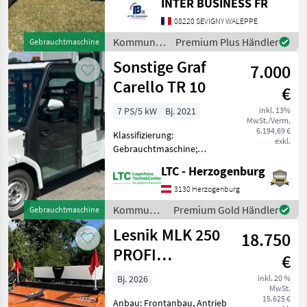
INTER BUSINESS FR
HEURES Kommunalgeräte
Böschungsmäher
08220 SEVIGNY WALEPPE
Kommunalgeräte
Premium Plus Händler
Gebrauchtmaschine
/ Cosma
Sonstige Graf
7.000
Carello TR 10
€
7 PS/5 kW
Bj. 2021
inkl. 13%
MwSt./Verm.
6.194,69 €
Klassifizierung:
exkl.
Gebrauchtmaschine;
Seriennummer/Fahrgestellnummer:
LTC - Herzogenburg
L0JEBAD01M1009430;
Anzahl Vorbesitzer: 1;
3130 Herzogenburg
Weitere
Kommunalgeräte
Premium Gold Händler
Gebrauchtmaschine
Maschinenmerkmale: Mit
/ Sonstige
Lesnik MLK 250
europäischer Straßenzula
18.750
PROFI
€
Kehrmaschine
Bj. 2026
inkl. 20 %
MwSt.
15.625 €
Anbau: Frontanbau, Antrieb