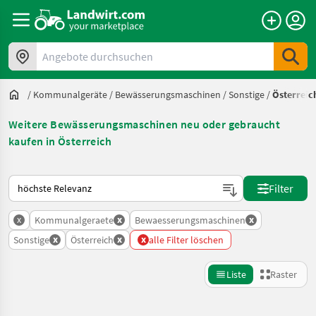
Angebote durchsuchen
/
Kommunalgeräte
/
Bewässerungsmaschinen
/
Sonstige
/
Österreic
Weitere Bewässerungsmaschinen neu oder gebraucht
kaufen in Österreich
So wird auf Landwirt.com sortiert
Filter
x
x
x
Kommunalgeraete
Bewaesserungsmaschinen
x
x
x
Sonstige
Österreich
alle Filter löschen
Liste
Raster