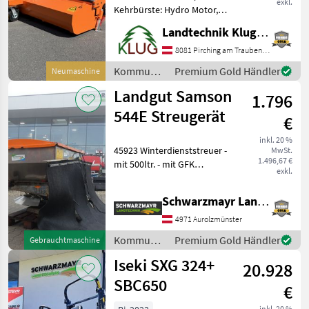
exkl.
Kehrbürste: Hydro Motor,
Bürstenbesatz: Welldraht
Landtechnik Klug e. U.
Polypropylenbürste,
Schmutzsammelbehälter:
8081 Pirching am Traubenberg
hydraulische Entleerung,
Kommunalgeräte
Premium Gold Händler
Neumaschine
Seitenbesen: 1 Seitenbes
/ Lesnik
Landgut Samson
1.796
544E Streugerät
€
inkl. 20 %
45923 Winterdienststreuer -
MwSt.
1.496,67 €
mit 500ltr. - mit GFK
exkl.
Abdeckung - mit
Gelenkwelle - mit hydr.
Schwarzmayr Landtechnik GmbH - Aurolzmünster
Schieberöffnung - mit
Beleuchtung / Blinkanlage -
4971 Aurolzmünster
mit 2 LED B
Kommunalgeräte
Premium Gold Händler
Gebrauchtmaschine
/ Landgut
Iseki SXG 324+
20.928
SBC650
€
inkl. 20 %