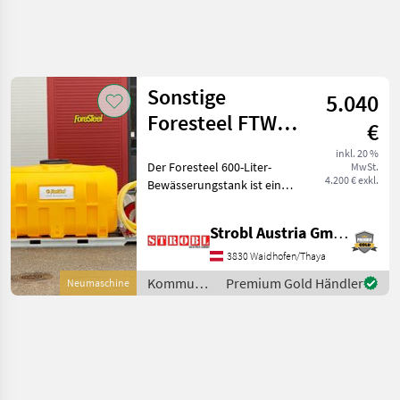
Suche
verfeinern
Sonstige
5.040
Kategorie
Land
Filter
4
1
Foresteel FTW-
€
600 Mobiles
1
inkl. 20 %
AKTUELLER
Der Foresteel 600-Liter-
Zurücksetzen
Ergebnisse
MwSt.
Bewässerungssystem
PFAD
4.200 € exkl.
Bewässerungstank ist eine
anzeigen
Kommunaltechnik
kompakte, mobile Lösung
für Bewässerung,
Kommunalgeraete
Strobl Austria GmbH
Wassertransport und
Bewaesserungsmaschinen
Brandbekämpfung. Mit
3830 Waidhofen/Thaya
Schlauchtrommel und
Sonstige
Kommunalgeräte
Premium Gold Händler
Neumaschine
Pumpsystem au
/ Sonstige
KATEGORIE
WÄHLEN
Sonstige