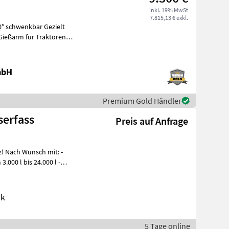
inkl. 19% MwSt
7.815,13 € exkl.
hwenkbar Gezielt
es
mbH
Premium Gold Händler
serfass
Preis auf Anfrage
: -
00 l bis 24.000 l -
ik
5 Tage online