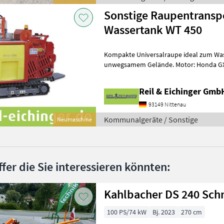
Sonstige Raupentransp
Wassertank WT 450
Kompakte Universalraupe ideal zum Was
unwegsamem Gelände. Motor: Honda GX630, Benzin Leistung: 15, 5 –
20, 8 kW – PS Anlasser: Elektrisch Gewich
Reil & Eichinger Gmb
93149 Nittenau
Kommunalgeräte / Sonstige
Neumaschine
ffer die Sie interessieren könnten:
Kahlbacher DS 240 Sch
100 PS/74 kW
Bj. 2023
270 cm