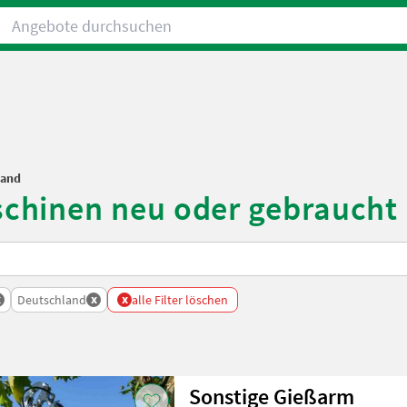
Angebote durchsuchen
land
hinen neu oder gebraucht 
x
x
x
Deutschland
alle Filter löschen
Sonstige Gießarm