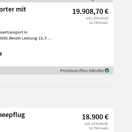
orter mit
19.908,70 €
inkl. 19% MwSt
16.730 € exkl.
sertransport in
t
H
Premium Plus Händler
neepflug
18.900 €
inkl. 20 % MwSt.
15.750 € exkl.