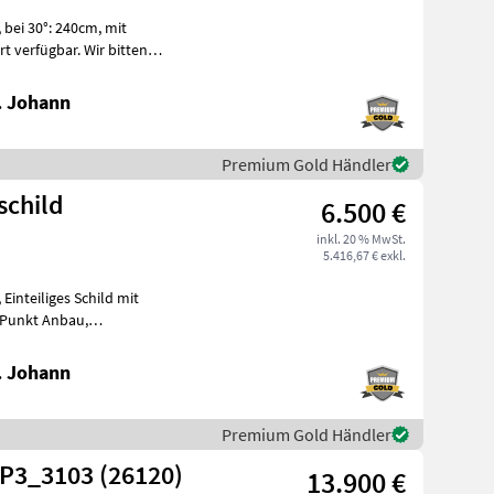
t
e
. Johann
Premium Gold Händler
schild
6.500 €
inkl. 20 % MwSt.
5.416,67 € exkl.
it
Schwenkbereich +-30°, mit Schockventil, lagernd
. Johann
Premium Gold Händler
 P3_3103 (26120)
13.900 €