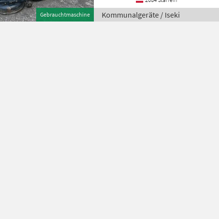
Kommunalgeräte / Iseki
Gebrauchtmaschine