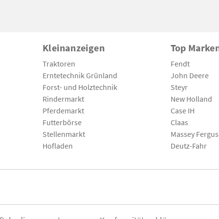
Kleinanzeigen
Top Marke
Traktoren
Fendt
Erntetechnik Grünland
John Deere
Forst- und Holztechnik
Steyr
Rindermarkt
New Holland
Pferdemarkt
Case IH
Futterbörse
Claas
Stellenmarkt
Massey Fergu
Hofladen
Deutz-Fahr