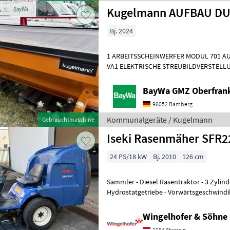
Kugelmann AUFBAU DU
Bj. 2024
1 ARBEITSSCHEINWERFER MODUL 701 AU
VA1 ELEKTRISCHE STREUBILDVERSTELLU
STREUKONTROLLE (ESK)1 ERSTMONTAG
BayWa GMZ Oberfran
96052 Bamberg
Kommunalgeräte / Kugelmann
Gebrauchtmaschine
Iseki Rasenmäher SFR2
24 PS/18 kW
Bj. 2010
126 cm
Sammler - Diesel Rasentraktor - 3 Zylin
Hydrostatgetriebe - Vorwärtsgeschwindik
Rückwärtsgeschwindikeit: 10 km/h - Se
Wingelhofer & Söhn
2084 Starrein