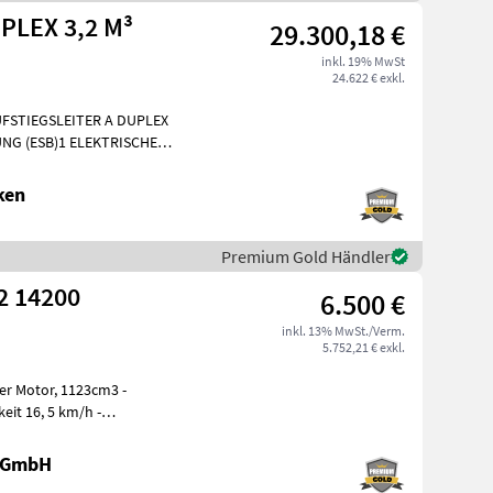
PLEX 3,2 M³
29.300,18 €
inkl. 19% MwSt
24.622 € exkl.
FSTIEGSLEITER A DUPLEX
NG (ESB)1 ELEKTRISCHE
E AM FAHRZEUG1 KUPPL
ken
Premium Gold Händler
2 14200
6.500 €
inkl. 13% MwSt./Verm.
5.752,21 € exkl.
der Motor, 1123cm3 -
eit 16, 5 km/h -
rvolenkun
e GmbH