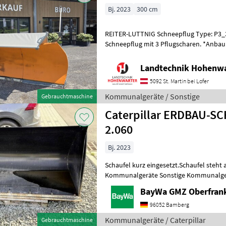
Bj. 2023
300 cm
REITER-LUTTNIG Schneepflug Type: P3_
Schneepflug mit 3 Pflugscharen. *Anbau
*3-scharige Ausführung *3, 10 m Pflugbr
Landtechnik Hohenw
5092 St. Martin bei Lofer
Kommunalgeräte / Sonstige
Gebrauchtmaschine
Caterpillar ERDBAU-SC
2.060
Bj. 2023
Schaufel kurz eingesetzt.Schaufel steht
Kommunalgeräte Sonstige Kommunalge
BayWa GMZ Oberfran
96052 Bamberg
Kommunalgeräte / Caterpillar
Gebrauchtmaschine