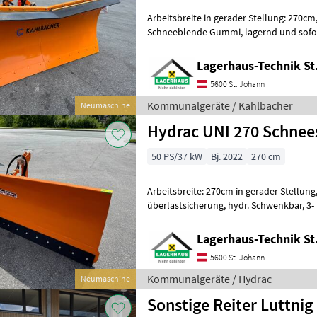
Arbeitsbreite in gerader Stellung: 270cm, bei 30°: 240cm, mi
Schneeblende Gummi, lagernd und sofort verfügbar. Wir bitten
telefonisch oder per Mail Ihren Besuch b
Lagerhaus-Technik St
5600 St. Johann
Kommunalgeräte / Kahlbacher
Neumaschine
Hydrac UNI 270 Schnee
50 PS/37 kW
Bj. 2022
270 cm
Arbeitsbreite: 270cm in gerader Stellung, Einteiliges Schild m
überlastsicherung, hydr. Schwenkbar, 3- Punkt Anbau,
Lagerhaus-Technik St
5600 St. Johann
Kommunalgeräte / Hydrac
Neumaschine
Sonstige Reiter Luttnig