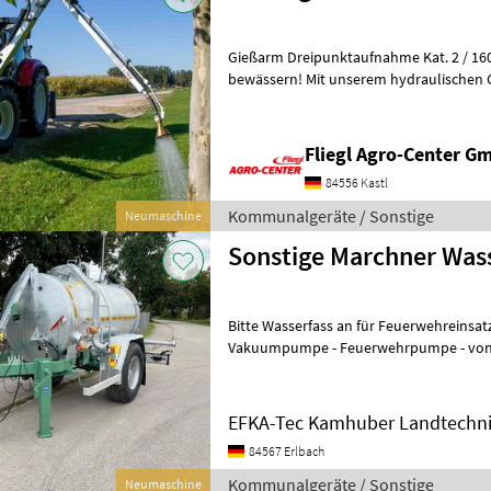
Gießarm Dreipunktaufnahme Kat. 2 / 160° sc
bewässern! Mit unserem hydraulischen Gießarm für Traktoren
bringen Sie Wasser, genau dorthin, wo 
Fliegl Agro-Center G
84556 Kastl
Kommunalgeräte / Sonstige
Neumaschine
Sonstige Marchner Was
Bitte Wasserfass an für Feuerwehreinsatz! Nach Wunsch mit
Vakuumpumpe - Feuerwehrpumpe - von 3.0
pulverbeschichtet in Ral 3000 - Arbeit
EFKA-Tec Kamhuber Landtechn
84567 Erlbach
Kommunalgeräte / Sonstige
Neumaschine