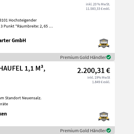
inkl. 20 % MwSt.
11.583,33 € exkl.
3101 Hochsteigender
 3 Punkt *Räumbreite: 2, 65 m
eite
arter GmbH
Premium Gold Händler
HAUFEL 1,1 M³,
2.200,31 €
inkl. 19% MwSt
1.849 € exkl.
 am Standort Neuensalz.
räte
ken
Premium Gold Händler