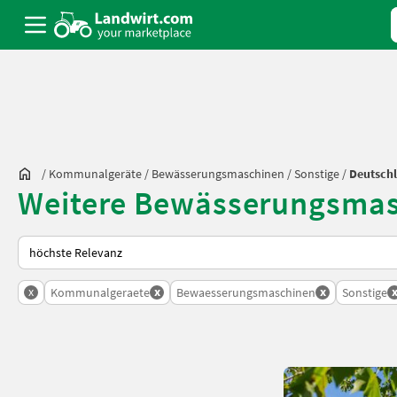
/
Kommunalgeräte
/
Bewässerungsmaschinen
/
Sonstige
/
Deutsch
Weitere Bewässerungsmasc
So wird auf Landwirt.com sortiert
x
x
x
Kommunalgeraete
Bewaesserungsmaschinen
Sonstige