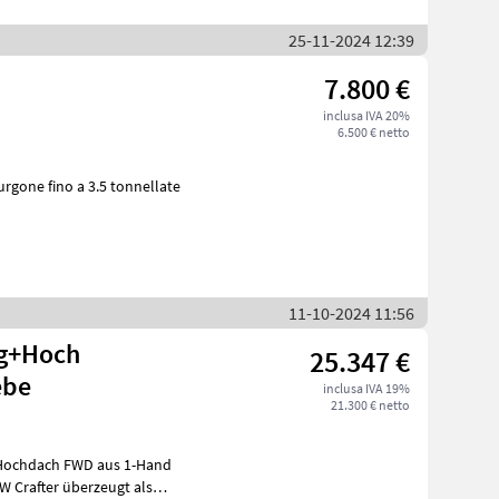
25-11-2024 12:39
7.800 €
inclusa IVA 20%
6.500 € netto
mmerciali Furgone fino a 3.5 tonnellate
11-10-2024 11:56
25.347 €
ebe
inclusa IVA 19%
21.300 € netto
 Hochdach FWD aus 1-Hand