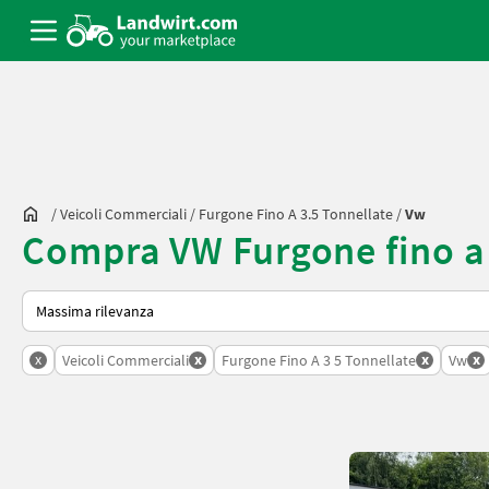
/
Veicoli Commerciali
/
Furgone Fino A 3.5 Tonnellate
/
Vw
Compra VW Furgone fino a 
Ecco come viene ordinato su Landwirt.com
x
x
x
x
Veicoli Commerciali
Furgone Fino A 3 5 Tonnellate
Vw