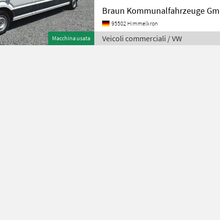
zuverlässiger Transporter mit umfa
Braun Kommunalfahrzeuge Gm
95502 Himmelkron
Veicoli commerciali / VW
Macchina usata