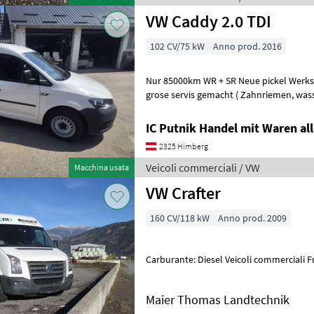
VW Caddy 2.0 TDI
102 CV/75 kW
Anno prod. 2016
Nur 85000km WR + SR Neue pickel Werkstat Von 1500km komplet
grose servis gemacht ( Zahnriemen, wasserpumpen, oil, filter,
bremsen sheiben und bremsbelege) Ve
IC Putnik Handel mit Waren all
2325 Himberg
Veicoli commerciali / VW
Macchina usata
VW Crafter
160 CV/118 kW
Anno prod. 2009
Carburante: Diesel Veicoli co
Maier Thomas Landtechnik