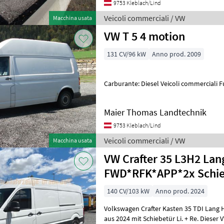
9753 Kleblach/Lind
Veicoli commerciali / VW
Macchina usata
VW T 5 4 motion
131 CV/96 kW
Anno prod. 2009
Carburante: Diesel Veicoli co
Maier Thomas Landtechnik
9753 Kleblach/Lind
Veicoli commerciali / VW
Macchina usata
VW Crafter 35 L3H2 Lang+Hoch
FWD*RFK*APP*2x Schi
140 CV/103 kW
Anno prod. 2024
Volkswagen Crafter Kasten 35 TDI Lang
aus 2024 mit Schiebetür Li. + Re. Dieser VW Crafter überzeugt als