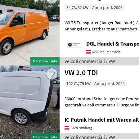
84 CV/62 kW
Anno prod. 2006
VW T5 Transporter ( langer Radstand ), Anhängerkupplung ( 2200 kg
Anhängelast ), Erstbesitz aus Staatsbetrieb, 149.800 km, Baujahr
03/2006, unverwüstlicher 1, 9
DGL Handel & Transpo
4202 Hellmonsödt
Veicoli commerciali / VW
Macchina usata
VW 2.0 TDI
102 CV/75 kW
Anno prod. 2024
36000km stand Schalter getriebe Deutsche papiere Rechte seite leicht
geschraft Veicoli commerciali Furgone
IC Putnik Handel mit Waren all
2325 Himberg
Veicoli commerciali / VW
Macchina usata