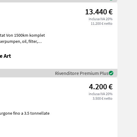
13.440 €
inclusa IVA 20%
11.200 € netto
ic
e Art
Rivenditore Premium Plus
4.200 €
inclusa IVA 20%
3.500 € netto
mmerciali Furgone fino a 3.5 tonnellate