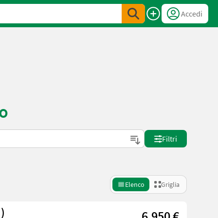
Accedi
to
Filtri
Elenco
Griglia
d)
6.950 €