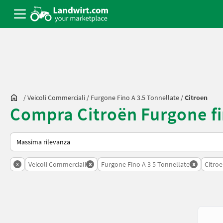
/
Veicoli Commerciali
/
Furgone Fino A 3.5 Tonnellate
/
Citroen
Compra Citroën Furgone fi
Ecco come viene ordinato su Landwirt.com
x
x
x
Veicoli Commerciali
Furgone Fino A 3 5 Tonnellate
Citro