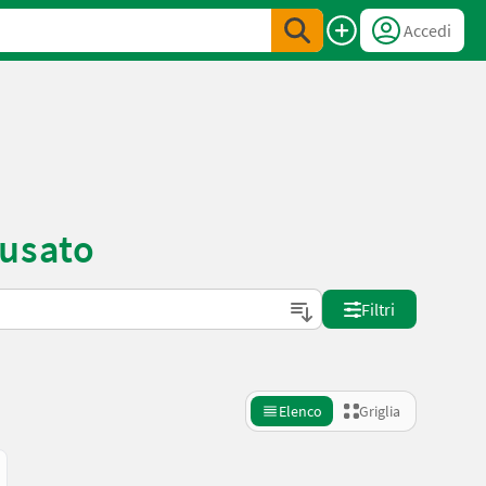
Accedi
 usato
Filtri
Elenco
Griglia