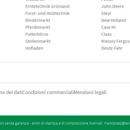
Erntetechnik Grünland
John Deere
Forst- und Holztechnik
Steyr
Rindermarkt
New Holland
Pferdemarkt
Case IH
Futterbörse
Claas
Stellenmarkt
Massey Fergu
Hofladen
Deutz-Fahr
ne dei dati
Condizioni commerciali
Menzioni legali
oni senza garanzia - errori di stampa e di composizione riservati.
marktplatz@lan