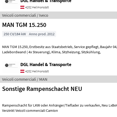
DGL Handel & Transporte
4202 Hellmonsödt
Veicoli commerciali / Iveco
MAN TGM 15.250
250 CV/184 kW
Anno prod. 2012
MAN TGM 15.250, Erstbesitz aus Staatsbetrieb, Service gepflegt, Baujahr 04/2012, 188.000 km,
Ladebordwand ( 4x Steuerung), Klima, Sitzheizung, Sitzkühlung,
DGL Handel & Transporte
4202 Hellmonsödt
Veicoli commerciali / MAN
Sonstige Rampenschacht NEU
Rampenschacht für LKW oder Anhänger/Tieflader zu verkaufen, Neu LxBxH 250x100x30 cm
Verzinkt Veicoli commerciali Camion