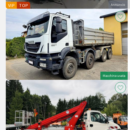
VIP
TOP
Annuncio
Macchina usata