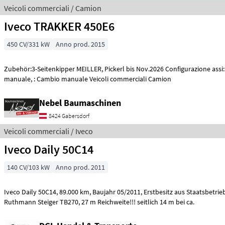
Veicoli commerciali / Camion
Iveco TRAKKER 450E6
450 CV/331 kW
Anno prod. 2015
Zubehör:3-Seitenkipper MEILLER, Pickerl bis Nov.2026 Configurazione assi
manuale, : Cambio manuale Veicoli commerciali Camion
Nebel Baumaschinen
8424 Gabersdorf
Veicoli commerciali / Iveco
Iveco Daily 50C14
140 CV/103 kW
Anno prod. 2011
Iveco Daily 50C14, 89.000 km, Baujahr 05/2011, Erstbesitz aus Staatsbetrieb, Diesel, 3sitzig,
Ruthmann Steiger TB270, 27 m Reichweite!!! seitlich 14 m bei ca.