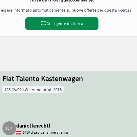
 essere informato automaticamente su nuove offerte per questa ricerca?
Crea gente di ricerca
:
Fiat Talento Kastenwagen
125 CV/92 kW
Anno prod. 2018
daniel knechtl
8410 st georgen an der stiefing