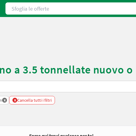
Sfoglia le offerte
no a 3.5 tonnellate nuovo o
x
x
en
Cancella tutti i filtri
Forse qui trovi qualcosa per te!