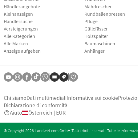
Händlerangebote
Mähdrescher
Kleinanzeigen
Rundballenpressen
Händlersuche
Pflüge
Versteigerungen
Güllefässer
Alle Kategorien
Holzspalter
Alle Marken
Baumaschinen
Anzeige aufgeben
Anhänger
Chi siamo
Dati multimediali
Informativa sui cookie
Protezio
Dichiarazione di conformità
Aiuto
Österreich | EUR
© Copyright 2026 Landwirt.com GmbH Tutti i diritti riservati. Tutte le informazi