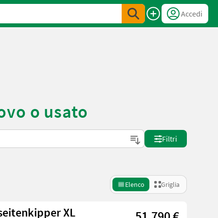
Accedi
ovo o usato
Filtri
Elenco
Griglia
seitenkipper XL
51.790 €