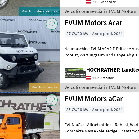
7433 Mariasdorf
Veicoli commerciali / EVUM Motors
Macchina dimostrativa
EVUM Motors Acar
27 CV/20 kW
Anno prod. 2024
Neumaschine EVUM ACAR E-Pritsche Ausstattung: + Allradantrieb +
Robust, Wartungsarm und Langelebig + Kompakte Masse + Vielseitige
Einsatzmöglichkeiten + Stec
HOCHRATHER Landte
4484 Kronstorf
Veicoli commerciali / EVUM Motors
Macchina nuova
EVUM Motors aCar
35 CV/26 kW
Anno prod. 2024
EVUM aCar - Allradantrieb - Robust, Wartungsarm und Langelebig -
Kompakte Masse - Vielseitige Einsatzmöglichkeiten - Steckdose hinten
an der Maschine -