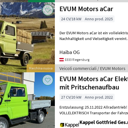
EVUM Motors aCar
24 CV/18 kW
Anno prod. 2025
Der EVUM Motors aCar ist ein vollelektrisch
Nachhaltigkeit und Vielseitigkeit vereint.
zu 120 km (23 kWh Batter
Haiba OG
8333 Riegersburg
Veicoli commerciali / EVUM Motors
Macchina nuova
EVUM Motors aCar Elek
mit Pritschenaufbau
27 CV/20 kW
Anno prod. 2022
Erstzulassung: 25.11.2022 Allradantrieb
VOLLELEKTRISCH Transporter der Fahrzeugklasse
1400 kg, Nutzlast 1100 kg, zulässiges 
Kappel Gottfried Ges