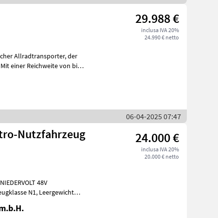
29.988 €
inclusa IVA 20%
24.990 € netto
er Allradtransporter, der
 Mit einer Reichweite von bis
06-04-2025 07:47
tro-Nutzfahrzeug
24.000 €
inclusa IVA 20%
20.000 € netto
! NIEDERVOLT 48V
 N1, Leergewicht
Gesa
.m.b.H.