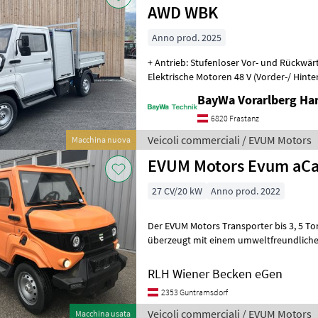
AWD WBK
Anno prod. 2025
+ Antrieb: Stufenloser Vor- und Rückwär
Elektrische Motoren 48 V (Vorder-/ Hinte
Doppelquerlenker-Vorderachse; Einzel
BayWa Vorarlberg H
6820 Frastanz
Veicoli commerciali / EVUM Motors
Macchina nuova
EVUM Motors Evum aCa
27 CV/20 kW
Anno prod. 2022
Der EVUM Motors Transporter bis 3, 5 Tonnen, Bauja
überzeugt mit einem umweltfreundliche
elektrischen Antrieb. Mit einer Motorleis
RLH Wiener Becken eGen
2353 Guntramsdorf
Veicoli commerciali / EVUM Motors
Macchina usata