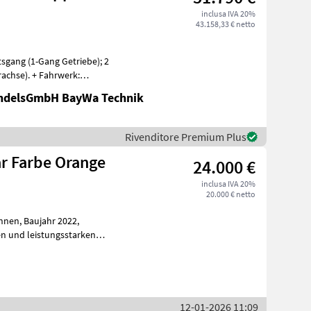
inclusa IVA 20%
43.158,33 € netto
tsgang (1-Gang Getriebe); 2
rachse). + Fahrwerk:
andelsGmbH BayWa Technik
Rivenditore Premium Plus
r Farbe Orange
24.000 €
inclusa IVA 20%
20.000 € netto
hr 2022,
n und leistungsstarken
tung v
12-01-2026 11:09