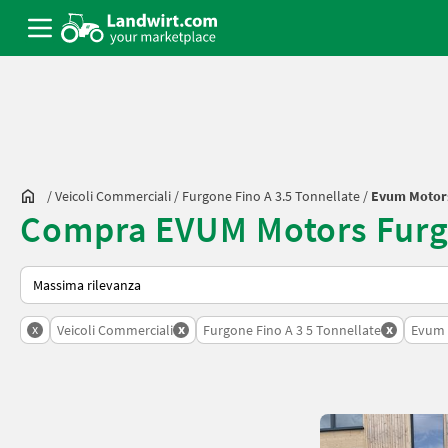
/
Veicoli Commerciali
/
Furgone Fino A 3.5 Tonnellate
/
Evum Motor
Compra EVUM Motors Furgon
Ecco come viene ordinato su Landwirt.com
x
x
x
Veicoli Commerciali
Furgone Fino A 3 5 Tonnellate
Evum 