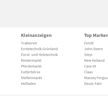
Kleinanzeigen
Top Marke
Traktoren
Fendt
Erntetechnik Grünland
John Deere
Forst- und Holztechnik
Steyr
Rindermarkt
New Holland
Pferdemarkt
Case IH
Futterbörse
Claas
Stellenmarkt
Massey Fergu
Hofladen
Deutz-Fahr