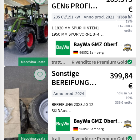
GEN6 PROFI
€
PLUS
205 CV/151 kW
Anno prod. 2021
inclusa IVA
3358 h
19%
142.500 €
1 1920 MM SPUR HINTEN1
netto
1950 MM SPUR VORN1 3+4
KREIS/MEHRFACHK.SCHLEPP1
BayWa GMZ Oberfranken
40 KM/H - AUSFÜHRUNG1
AB-SCHEINWERFER A-
96052 Bamberg
SÄULE+KOTFLÜGEL HINTEN
trattori
Rivenditore Premium Gold
Macchina usata
LED1 AB-SCHEINWERFER
/ Fendt
Sonstige
DACH HINTE
399,84
BEREIFUNG
€
23X8.50-12 SKI
Anno prod. 2024
inclusa IVA
19%
336 € netto
BEREIFUNG 23X8.50-12
SKIDAus
Umbereifung.Lagerort
BayWa GMZ Oberfranken
BayWa Döbeln. trattori Altri
trattori
96052 Bamberg
trattori
Rivenditore Premium Gold
Macchina usata