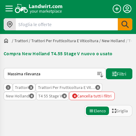
Sfoglia le offerte
/
Trattori
/
Trattori Per Frutticoltura E Viticoltura
/
New Holland
/
T4.5
Compra New Holland T4.55 Stage V nuovo o usato
Ecco come viene ordinato su Landwirt.com
Filtri
x
x
x
Trattori
Trattori Per Frutticoltura E Viticoltura
x
x
x
New Holland
T4 55 Stage V
Cancella tutti i filtri
Elenco
Griglia