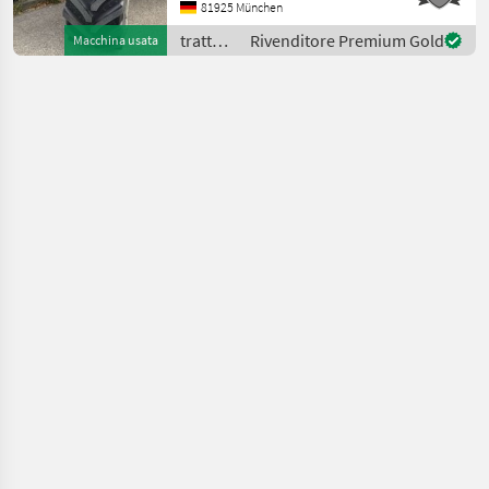
hinten 650/65 R38 80% -
81925 München
Bereifung vorne 540/65 R28
trattori
Rivenditore Premium Gold
Macchina usata
50% - K80- Zugmaul
/ Deutz
Fahr