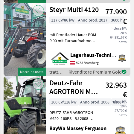
/
Steyr Multi 4120
77.990
Sonstige
€
117 CV/86 kW
Anno prod. 2017
3600 h
inclusa IVA
20%
mit Frontlader Hauer POM-
64.991,67 €
R 90 mit Euroaufnahme
netto
und Performence Paket 1,
540/65R34 und 440/65R24
Lagerhaus-Technik Bramberg
Bereifung, 2 mech. + 2 elekt.
5733 Bramberg
Steuergeräte, hydr.
Bremsventil, guter
trattori
Rivenditore Premium Gold
Macchina usata
/ Steyr
Deutz-Fahr
32.963
AGROTRON M
€
620
160 CV/118 kW
Anno prod. 2008
inclusa IVA
8300 h
19%
27.700 €
DEUTZ-FAHR AGROTRON
netto
M620- 160PS - BJ 2008-
8.300 Std. - 6 Gänge 4
BayWa Massey Ferguson
Lastschaltstufen - Bereifung