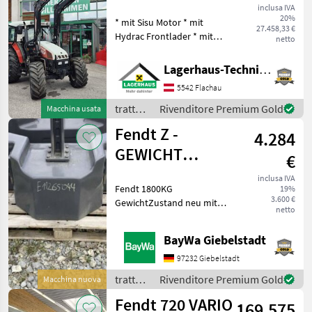
inclusa IVA
20%
* mit Sisu Motor * mit
27.458,33 €
Hydrac Frontlader * mit
netto
Kreuzhebel * inkl. Schaufel
1, 4 m * 4 gebrauchten
Lagerhaus-Technik Flachau
Schneeketten Wir bitten
5542 Flachau
telefonisch oder per Mail
Ihren Be
trattori
Rivenditore Premium Gold
Macchina usata
/ Steyr
Fendt Z -
4.284
GEWICHT
€
1800KG #A007
inclusa IVA
Fendt 1800KG
19%
3.600 €
GewichtZustand neu mit
netto
minimalen LagerspurenBei
Rückfragen stehen wir
BayWa Giebelstadt
Ihnen gerne zur Verfügung.
trattori Altri trattori
97232 Giebelstadt
trattori
Rivenditore Premium Gold
Macchina nuova
/ Fendt
Fendt 720 VARIO
169.575