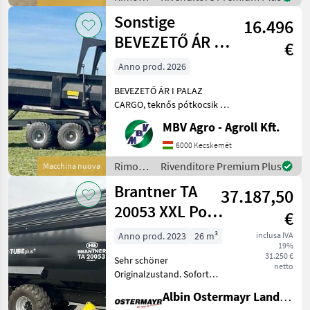
kereskedőitől. Az
/
Sonstige
16.496
Sonstige
BEVEZETŐ ÁR I
€
PALAZ CARGO,
Anno prod. 2026
teknős
BEVEZETŐ ÁR I PALAZ
pótkocsik I 1
CARGO, teknős pótkocsik I
12-18T I 2 tengely Ha PALAZ
MBV Agro - Agroll Kft.
akkor kizárólag az MBV
AGRO! Vásároljon
6000 Kecskemét
közvetlenül az importőrtől,
Rimorchi
Rivenditore Premium Plus
Macchina nuova
a régió legnagyobb PA
/
Brantner TA
37.187,50
Sonstige
20053 XXL Power
€
Push+
Anno prod. 2023
26 m³
inclusa IVA
19%
31.250 €
Sehr schöner
netto
Originalzustand. Sofort
verfügbar wg.
Albin Ostermayr Landmaschinenhandel e.K.
Betriebsumstellung. -