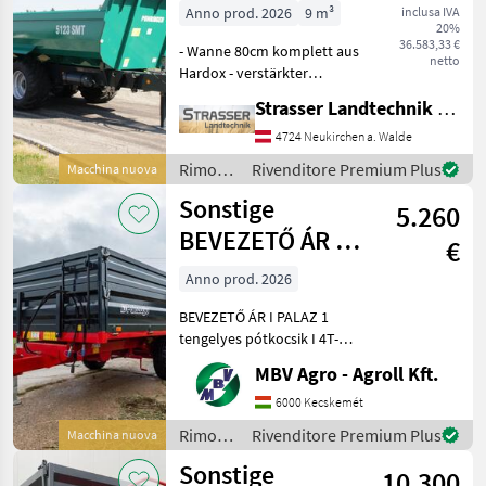
20t
Anno prod. 2026
9 m³
inclusa IVA
20%
36.583,33 €
- Wanne 80cm komplett aus
netto
Hardox - verstärkter
Muldenkörper mit
Strasser Landtechnik GmbH
doppelter Anzahl an
Versteifungen unten -
4724 Neukirchen a. Walde
Schotterklappe 400mm
Rimorchi
Rivenditore Premium Plus
Macchina nuova
(Pendelbordwand oben mit
/
Sonstige
erhöhtem Dr
5.260
Pühringer
BEVEZETŐ ÁR I
€
PALAZ 1
Anno prod. 2026
tengelyes
BEVEZETŐ ÁR I PALAZ 1
pótkocsik I 4T-8
tengelyes pótkocsik I 4T-8T
Ha PALAZ akkor kizárólag
MBV Agro - Agroll Kft.
az MBV AGRO! Vásároljon
közvetlenül az importőrtől,
6000 Kecskemét
a régió legnagyobb PALAZ
Rimorchi
Rivenditore Premium Plus
Macchina nuova
kereskedőitő
/
Sonstige
10.300
Sonstige