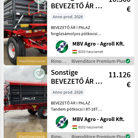
BEVEZETŐ ÁR I
€
PALAZ
Anno prod. 2026
forgózsámolyos
BEVEZETŐ ÁR I PALAZ
pótkocsik I 8
forgózsámolyos pótkocsik I
8T-18T Ha PALAZ akkor
MBV Agro - Agroll Kft.
kizárólag az MBV AGRO!
Vásároljon közvetlenül az
6000 Kecskemét
importőrtől, a régió
Rimorchi
Rivenditore Premium Plus
Macchina nuova
legnagyobb PALAZ
/
Sonstige
keresked
11.126
Sonstige
BEVEZETŐ ÁR I
€
PALAZ Tandem
Anno prod. 2026
pótkocsi I 8T-18T
BEVEZETŐ ÁR I PALAZ
Tandem pótkocsi I 8T-18T
Ha PALAZ akkor kizárólag
MBV Agro - Agroll Kft.
az MBV AGRO! Vásároljon
közvetlenül az importőrtől,
6000 Kecskemét
a régió legnagyobb PALAZ
Rimorchi
Rivenditore Premium Plus
Macchina nuova