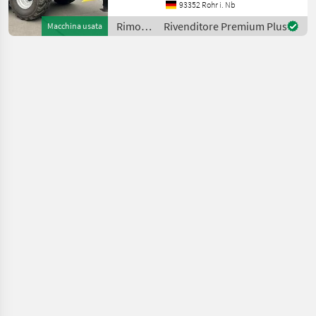
Aufsatzdreicke 300mm
93352 Rohr i. Nb
vorne und hinten, mech.
Rimorchi
Rivenditore Premium Plus
Macchina usata
AHK, Aufsatzwände 600mm
/
seitlich abklappbar, S
Brantner