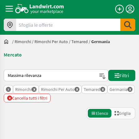
Sfoglia le offerte
/
Rimorchi
/
Rimorchi Per Auto
/
Temared
/
Germania
Mercato
Ecco come viene ordinato su Landwirt.com
Filtri
x
x
x
x
x
Rimorchi
Rimorchi Per Auto
Temared
Germania
x
Cancella tutti i filtri
Elenco
Griglia