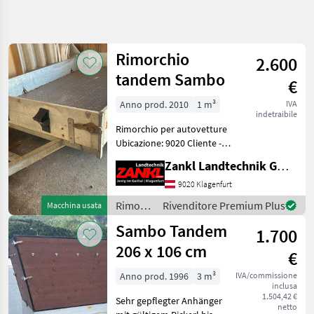
Affina
la
ricerca
Rimorchio
2.600
tandem Sambo
€
Categoria
Paese
Filtri
4
1
Anno prod. 2010
1 m³
IVA
indetraibile
Mostra
PERCORSO
Rimorchio per autovetture
Reimposta
3
ATTUALE
Ubicazione: 9020 Cliente -
risultati
Assale tandem - Carico
Settore
Zankl Landtechnik GmbH
massimo ammesso: 2.000
agricolo
kg - Perizia ai sensi del §57
9020 Klagenfurt
Rimorchi
in corso di validità - Vendita
Rimorchi
Rivenditore Premium Plus
Macchina usata
Rimorchi
da
/
Per Auto
Sambo Tandem
1.700
Sambo
Sambo
206 x 106 cm
€
SCEGLI
Anno prod. 1996
3 m³
IVA/commissione
CATEGORIA
inclusa
1.504,42 €
Sehr gepflegter Anhänger
Sambo
netto