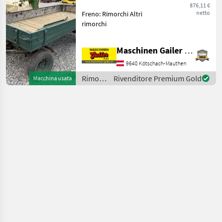
876,11 €
netto
Freno: Rimorchi Altri
rimorchi
Maschinen Gailer GmbH
9640 Kötschach-Mauthen
Rimorchi
Rivenditore Premium Gold
Macchina usata
/
Sonstige