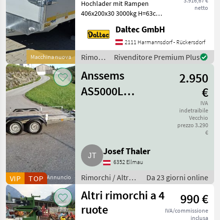
3.916,67 €
Hochlader mit Rampen
netto
406x200x30 3000kg H=63cm
Rampen – sofort erhältlich!
Daltec GmbH
Statt € 5.195, - um € 4.700, -
inkl. 20% Ust AUFBAU
2111 Harmannsdorf - Rückersdorf
Bordwände aus Aluminium
Rimorchi
Rivenditore Premium Plus
Macchina nuova
Hohlka
/
Anssems
2.950
Eduard
AS5000L
€
Tiefbettanhänger
IVA
indetraibile
Vecchio
2.800 kg
prezzo 3.290
€
Anhänger Pkw
Josef Thaler
6352 Ellmau
Rimorchi / Altri
Da 23 giorni online
VIP
TOP
Annuncio
rimorchi
Altri rimorchi a 4
990 €
ruote
IVA/commissione
inclusa