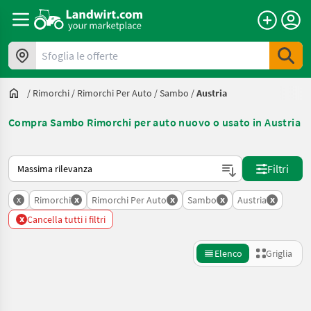
Sfoglia le offerte
/
Rimorchi
/
Rimorchi Per Auto
/
Sambo
/
Austria
Compra Sambo Rimorchi per auto nuovo o usato in Austria
Ecco come viene ordinato su Landwirt.com
Filtri
x
x
x
x
x
Rimorchi
Rimorchi Per Auto
Sambo
Austria
x
Cancella tutti i filtri
Elenco
Griglia