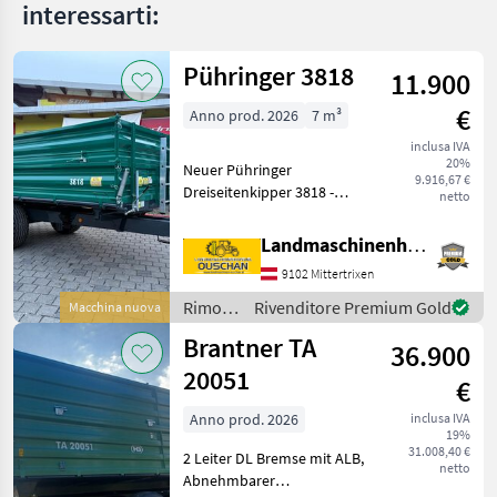
interessarti:
Pühringer 3818
11.900
€
Anno prod. 2026
7 m³
inclusa IVA
20%
Neuer Pühringer
9.916,67 €
Dreiseitenkipper 3818 -
netto
Eigengewicht 1480kg -
Nutzlast 6000kg -
Landmaschinenhandel Ouschan Anton
Brückenmaße
9102 Mittertrixen
3850x1820mm -
Pendelaufsatzwand -
Rimorchi
Rivenditore Premium Gold
Macchina nuova
Grundbordwand 500mm
/
Brantner TA
mit Hebefede
36.900
Pühringer
20051
€
Anno prod. 2026
inclusa IVA
19%
31.008,40 €
2 Leiter DL Bremse mit ALB,
netto
Abnehmbarer