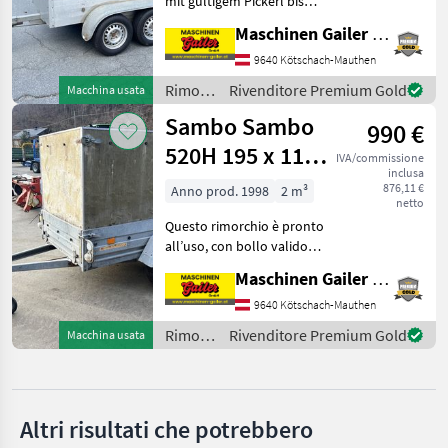
mit gültigem Pickerl bis
11.2025 * Innenlänge 206
Maschinen Gailer GmbH
Humbaur
cm * Innenbreite 106 cm *
Grundbordwand aus Alu
9640 Kötschach-Mauthen
Pongratz
Höhe 40 cm * niedrige
Rimorchi
Rivenditore Premium Gold
Macchina usata
Aufsatzwände aus
/
Sambo Sambo
Böckmann
990 €
Sambo
520H 195 x 115
IVA/commissione
TPV
inclusa
cm con freno
876,11 €
Anno prod. 1998
2 m³
netto
Eduard
Questo rimorchio è pronto
all’uso, con bollo valido
Mostra
fino a febbraio 2026, ed è
tutti
Maschinen Gailer GmbH
dotato di sponde laterali
27
ribaltabili e telone piatto.
9640 Kötschach-Mauthen
Venite a trovarci e scoprite
MARKETPLACE
Rimorchi
Rivenditore Premium Gold
Macchina usata
la
/
Offerte dei
Sambo
Marketplace
Annunci
rivenditori
Altri risultati che potrebbero