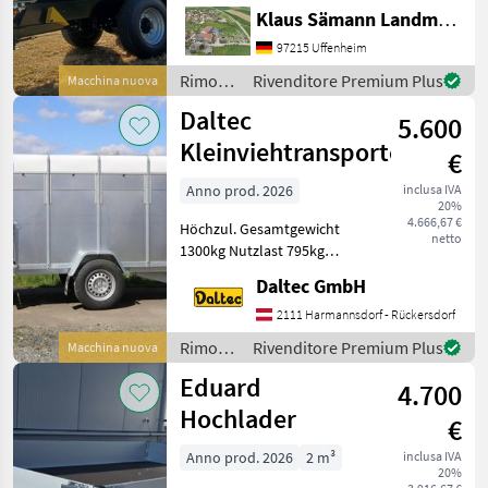
Lampenschutz, autom.
Klaus Sämann Landmaschinen Fachbetrieb GmbH
Anhängekupplung, Öl und
Luft hinten, Planenaufbau
97215 Uffenheim
mit Rollplane,
Rimorchi
Rivenditore Premium Plus
Macchina nuova
Bedienplattform,
/
Daltec
Bordwände mit Powerfle
5.600
Brantner
Kleinviehtransporter
€
Anno prod. 2026
inclusa IVA
20%
4.666,67 €
Höchzul. Gesamtgewicht
netto
1300kg Nutzlast 795kg
Innenmaße:
Daltec GmbH
2580x1400x1480
Außenmasse:
2111 Harmannsdorf - Rückersdorf
4160x1910x2120 Reifen
Rimorchi
Rivenditore Premium Plus
Macchina nuova
185R14C 1 Achse Aufbau •
/ Daltec
Eduard
Stahlblechwände • Pol
4.700
Hochlader
€
Anno prod. 2026
2 m³
inclusa IVA
20%