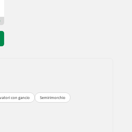
Zankl Landtechnik GmbH
9020 Carinzia
Rivenditore Premium Plus
vatori con gancio
Semirimorchio