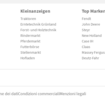
Kleinanzeigen
Top Marke
Traktoren
Fendt
Erntetechnik Grünland
John Deere
Forst- und Holztechnik
Steyr
Rindermarkt
New Holland
Pferdemarkt
Case IH
Futterbörse
Claas
Stellenmarkt
Massey Fergu
Hofladen
Deutz-Fahr
ne dei dati
Condizioni commerciali
Menzioni legali