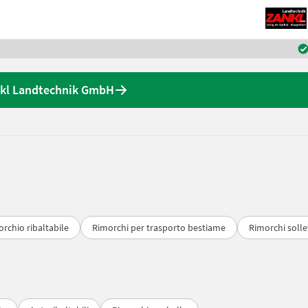
ankl Landtechnik GmbH
rchio ribaltabile
Rimorchi per trasporto bestiame
Rimorchi solle