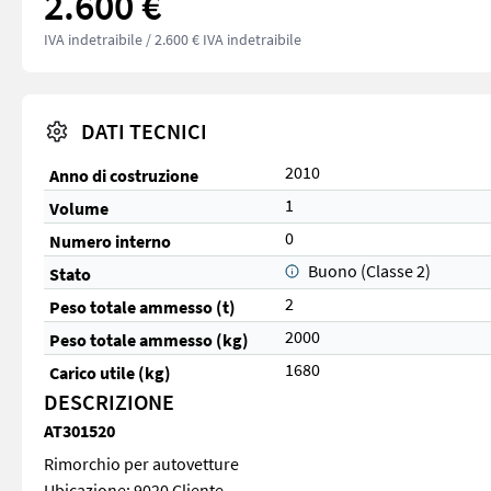
2.600 €
IVA indetraibile
/ 2.600 € IVA indetraibile
DATI TECNICI
2010
Anno di costruzione
1
Volume
0
Numero interno
Buono (Classe 2)
Stato
2
Peso totale ammesso (t)
2000
Peso totale ammesso (kg)
1680
Carico utile (kg)
DESCRIZIONE
AT301520
Rimorchio per autovetture
Ubicazione: 9020 Cliente