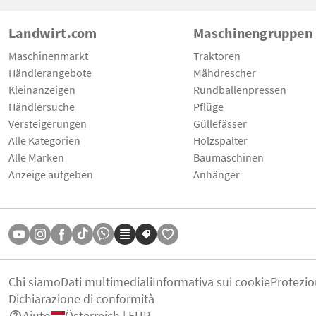
Landwirt.com
Maschinengruppen
Maschinenmarkt
Traktoren
Händlerangebote
Mähdrescher
Kleinanzeigen
Rundballenpressen
Händlersuche
Pflüge
Versteigerungen
Güllefässer
Alle Kategorien
Holzspalter
Alle Marken
Baumaschinen
Anzeige aufgeben
Anhänger
Chi siamo
Dati multimediali
Informativa sui cookie
Protezio
Dichiarazione di conformità
Aiuto
Österreich | EUR