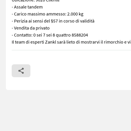
- Assale tandem
- Carico massimo ammesso: 2.000 kg
- Perizia ai sensi del §57 in corso di validità
- Vendita da privato
- Contatto: 0 sei 7 sei 8 quattro 8588204
Il team di esperti Zankl sarà lieto di mostrarvi il rimorchio e 
Rimorchio per autovetture Ubicazione: 9020 Cliente - Assale tan