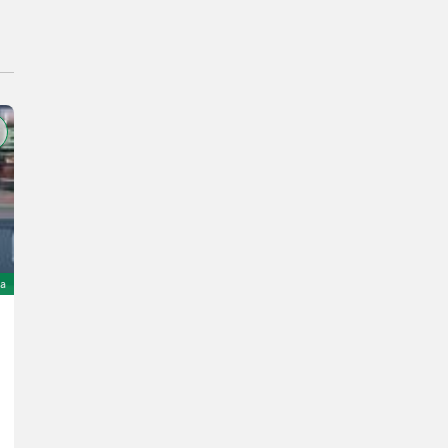
ta
Hydrac Schneepflug U-II-300
15.900 €
inclusa IVA 20%
13.250 € netto
Anno prod. 2022
10 h