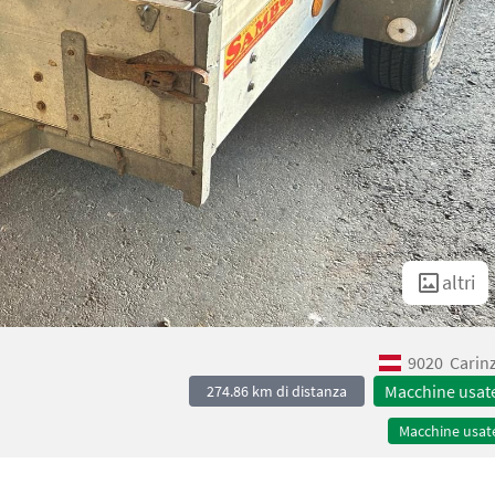
altri
9020
Carin
Macchine usat
274.86 km di distanza
Macchine usat