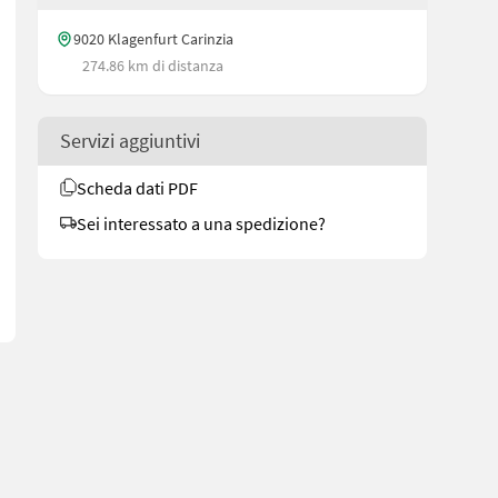
9020 Klagenfurt Carinzia
274.86 km di distanza
Servizi aggiuntivi
corso di validità - Vendita da privato - Contatto: 0 sei 7 sei 8 quatt
Scheda dati PDF
Sei interessato a una spedizione?