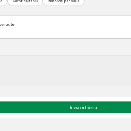
io
Autoribaltabili
Rimorchi per balle
per auto
Invia richiesta