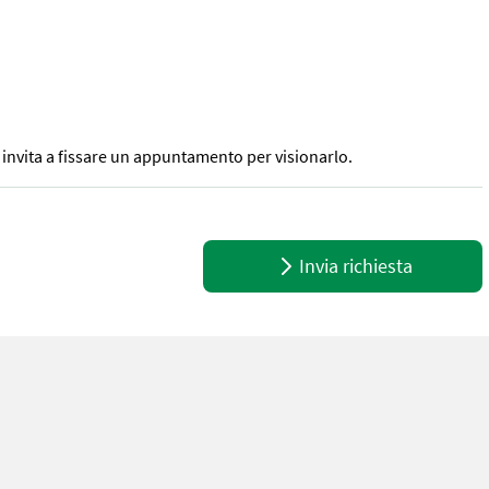
vi invita a fissare un appuntamento per visionarlo.
dem - Carico massimo ammesso: 2.000 kg - Perizia ai sensi del §57 in 
Invia richiesta