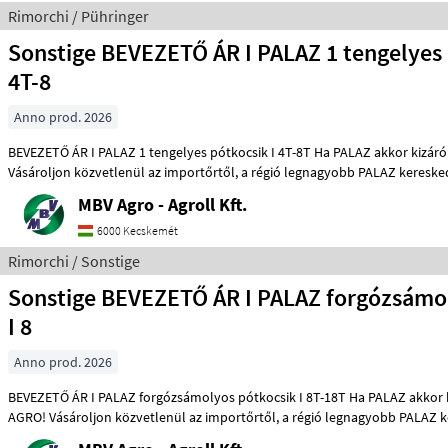
Rimorchi / Pühringer
Sonstige BEVEZETŐ ÁR I PALAZ 1 tengelyes 
4T-8
Anno prod. 2026
BEVEZETŐ ÁR I PALAZ 1 tengelyes pótkocsik I 4T-8T Ha PALAZ akkor kizárólag az MBV AGRO!
Vásároljon közvetlenül az importőrtől, a régió legnagyobb PALAZ ke
MBV Agro - Agroll Kft.
6000 Kecskemét
Rimorchi / Sonstige
Sonstige BEVEZETŐ ÁR I PALAZ forgózsámo
I 8
Anno prod. 2026
BEVEZETŐ ÁR I PALAZ forgózsámolyos pótkocsik I 8T-18T Ha PALAZ akkor kizárólag az MBV
AGRO! Vásároljon közvetlenül az importőrtől, a régió legnagyo