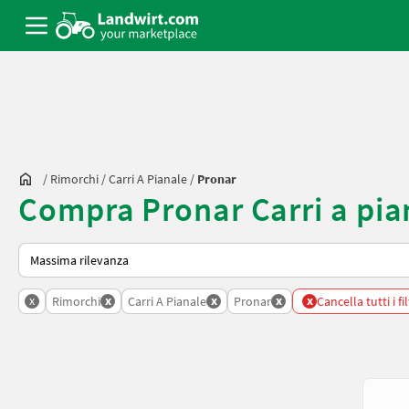
/
Rimorchi
/
Carri A Pianale
/
Pronar
Compra Pronar Carri a pia
Ecco come viene ordinato su Landwirt.com
x
x
x
x
x
Rimorchi
Carri A Pianale
Pronar
Cancella tutti i fil