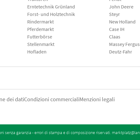
Erntetechnik Grünland
John Deere
Forst- und Holztechnik
Steyr
Rindermarkt
New Holland
Pferdemarkt
Case IH
Futterbörse
Claas
Stellenmarkt
Massey Fergu
Hofladen
Deutz-Fahr
ne dei dati
Condizioni commerciali
Menzioni legali
oni senza garanzia - errori di stampa e di composizione riservati.
marktplatz@lan