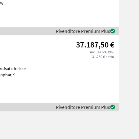
obb PA
Rivenditore Premium Plus
37.187,50 €
inclusa IVA 19%
31.250 € netto
300mm vorne und hinten, mech. AHK, Aufsatzwände 600mm seitlich abklappbar, S
Rivenditore Premium Plus