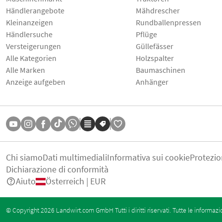
Händlerangebote
Mähdrescher
Kleinanzeigen
Rundballenpressen
Händlersuche
Pflüge
Versteigerungen
Güllefässer
Alle Kategorien
Holzspalter
Alle Marken
Baumaschinen
Anzeige aufgeben
Anhänger
Chi siamo
Dati multimediali
Informativa sui cookie
Protezio
Dichiarazione di conformità
Aiuto
Österreich | EUR
© Copyright 2026 Landwirt.com GmbH Tutti i diritti riservati. Tutte le informazi