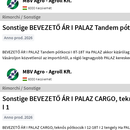
MBV Agro - Agroll Kft.
6000 Kecskemét
Rimorchi / Sonstige
Sonstige BEVEZETŐ ÁR I PALAZ Tandem pótk
Anno prod. 2026
BEVEZETŐ ÁR I PALAZ Tandem pótkocsi I 8T-18T Ha PALAZ akkor kizárólag az MBV AGRO!
Vásároljon közvetlenül az importőrtől, a régió legnagyobb PALAZ 
MBV Agro - Agroll Kft.
6000 Kecskemét
Rimorchi / Sonstige
Sonstige BEVEZETŐ ÁR I PALAZ CARGO, teknős pótkocsik
I 1
Anno prod. 2026
BEVEZETŐ ÁR I PALAZ CARGO, teknős pótkocsik I 12-18T I 2 tengely Ha PALAZ akkor kizárólag