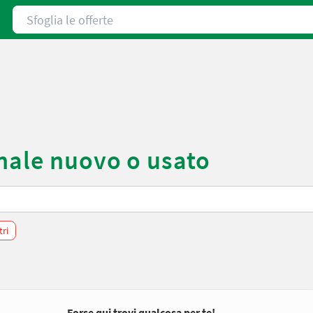
Sfoglia le offerte
nale nuovo o usato
tri
Forse qui trovi qualcosa per te!