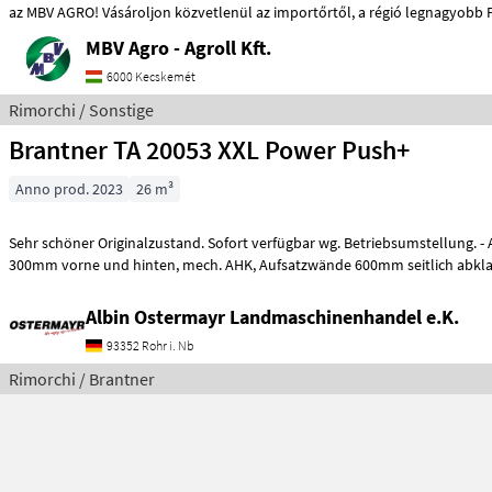
az MBV AGRO! Vásároljon közvetlenül az importőrtől, a régió legnagy
MBV Agro - Agroll Kft.
6000 Kecskemét
Rimorchi / Sonstige
Brantner TA 20053 XXL Power Push+
Anno prod. 2023
26 m³
Sehr schöner Originalzustand. Sofort verfügbar wg. Betriebsumstellung. - Aufsatzdreicke
Albin Ostermayr Landmaschinenhandel e.K.
93352 Rohr i. Nb
Rimorchi / Brantner