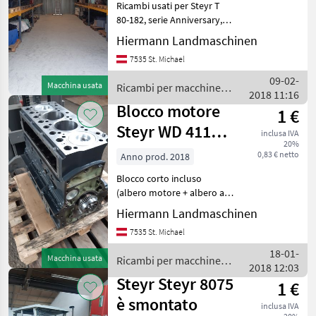
Ricambi usati per Steyr T
80-182, serie Anniversary,
serie Plus, serie 8000
Hiermann Landmaschinen
Ricambi per macchine
7535 St. Michael
agricole Pezzi per trattori
09-02-
Macchina usata
Ricambi per macchine
2018 11:16
agricole / Steyr
Blocco motore
1 €
Steyr WD 411
inclusa IVA
20%
8075,8080,8090
0,83 € netto
Anno prod. 2018
Blocco corto incluso
(albero motore + albero a
camme + nuovi cuscinetti di
Hiermann Landmaschinen
banco e cuscinetti di biella
7535 St. Michael
+ pistoni e boccole) blocchi
motore per Steyr T80-182,
18-01-
Macchina usata
Ricambi per macchine
188, 1
2018 12:03
agricole / Steyr
Steyr Steyr 8075
1 €
è smontato
inclusa IVA