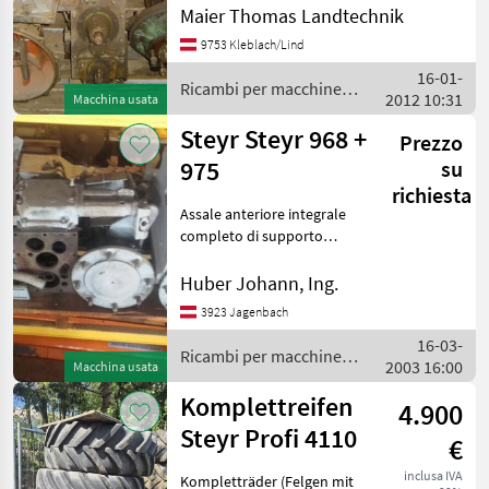
Maier Thomas Landtechnik
9753 Kleblach/Lind
16-01-
Ricambi per macchine
2012 10:31
Macchina usata
agricole / Steyr
Steyr Steyr 968 +
Prezzo
975
su
richiesta
Assale anteriore integrale
completo di supporto
assale anteriore,
MWM_Motor in parti,
Huber Johann, Ing.
frizione, cambio completo o
3923 Jagenbach
in parti, assale posteriore e
16-03-
impianto idraulico co
Ricambi per macchine
2003 16:00
Macchina usata
agricole / Steyr
Komplettreifen
4.900
Steyr Profi 4110
€
inclusa IVA
Kompletträder (Felgen mit