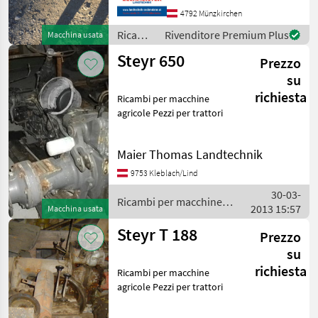
4792 Münzkirchen
Ricambi
Rivenditore Premium Plus
Macchina usata
per
Steyr 650
Prezzo
macchine
agricole
su
/ Steyr
richiesta
Ricambi per macchine
agricole Pezzi per trattori
Maier Thomas Landtechnik
9753 Kleblach/Lind
30-03-
Ricambi per macchine
2013 15:57
Macchina usata
agricole / Steyr
Steyr T 188
Prezzo
su
richiesta
Ricambi per macchine
agricole Pezzi per trattori