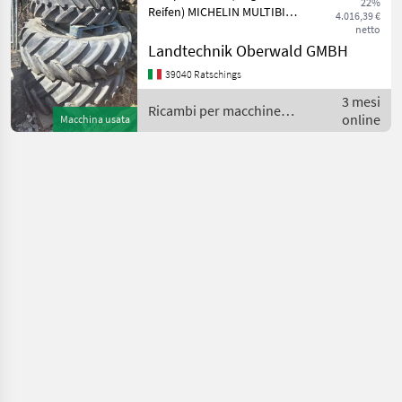
22%
Reifen) MICHELIN MULTIBIB,
4.016,39 €
540/65R38 hinten 90%
netto
Profil, 440/65R28 90% Profil
Landtechnik Oberwald GMBH
Tel +39 3331051047 Ricambi
39040 Ratschings
per macchine agricole Pezzi
3 mesi
per t
Ricambi per macchine
online
Macchina usata
agricole / Steyr