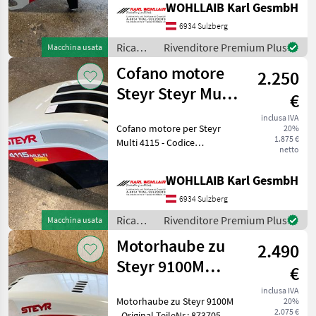
WOHLLAIB Karl GesmbH
BJ: 2011-2017 - Haube leicht
verzogen, Optisch in einem
6934 Sulzberg
Ricambi
Rivenditore Premium Plus
Macchina usata
per
Cofano motore
2.250
macchine
agricole
Steyr Steyr Multi
€
/ Steyr
4115 (47395773)
inclusa IVA
Cofano motore per Steyr
20%
1.875 €
Multi 4115 - Codice
netto
originale: 47395773 - Adatto
per Steyr Multi 4095-4120 -
WOHLLAIB Karl GesmbH
Il cofano è stato riparato e
completamente
6934 Sulzberg
ristrutturato
Ricambi
Rivenditore Premium Plus
Macchina usata
per
Motorhaube zu
2.490
macchine
agricole
Steyr 9100M
€
/ Steyr
(87370573)
inclusa IVA
Motorhaube zu Steyr 9100M
20%
2.075 €
- Original TeileNr.: 87370573