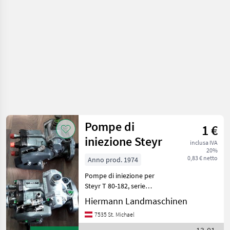
Pompe di
1 €
iniezione Steyr
inclusa IVA
20%
0,83 € netto
Anno prod. 1974
Pompe di iniezione per
Steyr T 80-182, serie
Anniversary, serie Plus,
Hiermann Landmaschinen
serie 8000, serie 9000
7535 St. Michael
Ricambi per macchine
agricole Pezzi per trattori