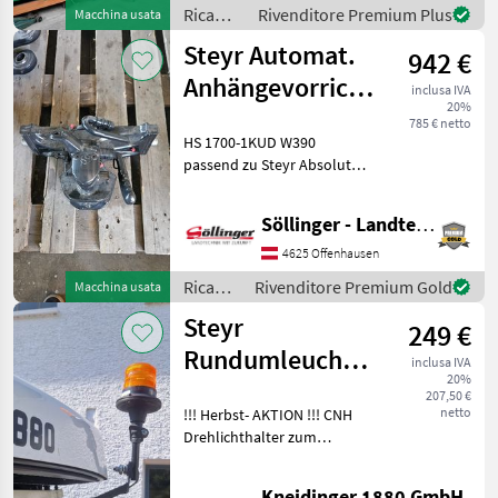
cambi
Ricambi
Rivenditore Premium Plus
Macchina usata
per
Steyr Automat.
942 €
macchine
agricole
Anhängevorrichtung
inclusa IVA
/ Steyr
20%
Sauermann
785 € netto
HS 1700-1KUD W390
passend zu Steyr Absolut
Ricambi per macchine
agricole Pezzi per trattori
Söllinger - Landtechnik GmbH
4625 Offenhausen
Ricambi
Rivenditore Premium Gold
Macchina usata
per
Steyr
249 €
macchine
agricole
Rundumleuchtenhalter
inclusa IVA
/ Steyr
20%
li. oder re.
207,50 €
netto
!!! Herbst- AKTION !!! CNH
Drehlichthalter zum
Klappen für: Expert CVT;
Profi; Profi CVT; CVT (mit
Kneidinger 1880 GmbH.