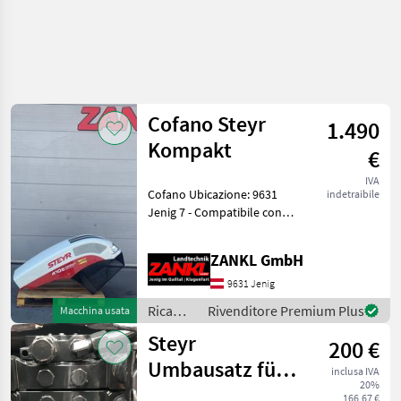
Cofano Steyr
1.490
Kompakt
€
IVA
Cofano Ubicazione: 9631
indetraibile
Jenig 7 - Compatibile con
Steyr Kompakt Ecotech -
Danni come da foto -
ZANKL GmbH
Disponibile
immediatamente! -
9631 Jenig
VENDITA PRIVATA! Il team
Ricambi
Rivenditore Premium Plus
Macchina usata
Zankl Profi
per
Steyr
200 €
macchine
agricole
Umbausatz für
inclusa IVA
/ Steyr
20%
Hecksteuergeräte
166,67 €