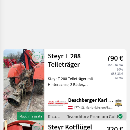
Steyr T 288
790 €
Teileträger
inclusa IVA
20%
658,33 €
netto
Steyr T 288 Teileträger mit
Hinterachse, 2 Räder,
Getriebe, Tank, usw. - Ihr
Ansprechpartner - Hr. Karl
Deschberger Karl Landtechnik GesmbH & Co KG
Deschberger Ricambi per
macchine agricole Pezzi per
4774 St. Marienkirchen/Schärding
trattori
Ricambi
Rivenditore Premium Gold
Macchina usata
per
Steyr Kotflügel
320 €
macchine