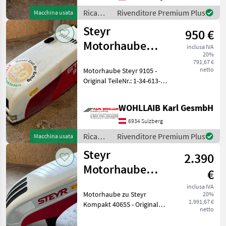
Ricambi
Rivenditore Premium Plus
Macchina usata
per
Steyr
950 €
macchine
agricole
Motorhaube
inclusa IVA
/ Steyr
20%
9105 (1-34-613-
791,67 €
netto
Motorhaube Steyr 9105 -
470)
Original TeileNr.: 1-34-613-
470 - Passend zu Steyr 9105
- Motorhaube hat einen
WOHLLAIB Karl GesmbH
Brandschaden, siehe Bilder,
Lack ist dies hingehend Be
6934 Sulzberg
Ricambi
Rivenditore Premium Plus
Macchina usata
per
Steyr
2.390
macchine
agricole
Motorhaube
€
/ Steyr
Kompakt 4065S
inclusa IVA
Motorhaube zu Steyr
20%
(84340106)
1.991,67 €
Kompakt 4065S - Original
netto
TeileNr.: 84340106 - Passend
zu Steyr 4065S u. 4055S von