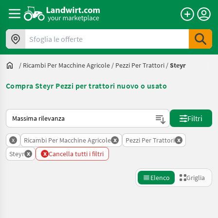
Sfoglia le offerte
/
Ricambi Per Macchine Agricole
/
Pezzi Per Trattori
/
Steyr
Compra Steyr Pezzi per trattori nuovo o usato
Ecco come viene ordinato su Landwirt.com
Filtri
x
x
x
Ricambi Per Macchine Agricole
Pezzi Per Trattori
x
x
Steyr
Cancella tutti i filtri
Elenco
Griglia