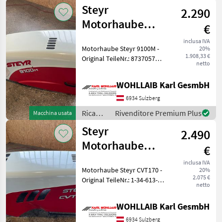
per
Steyr
2.290
macchine
agricole
Motorhaube
€
/ Steyr
9100M
inclusa IVA
Motorhaube Steyr 9100M -
20%
(87370573)
1.908,33 €
Original TeileNr.: 87370573 -
netto
Passend zu Steyr 9080M,
9090M, 9100M - Hauben
WOHLLAIB Karl GesmbH
Halter / Scharniere leicht
verbogen. - Leichte Lacksch
6934 Sulzberg
Ricambi
Rivenditore Premium Plus
Macchina usata
per
Steyr
2.490
macchine
agricole
Motorhaube
€
/ Steyr
CVT170 (1-34-
inclusa IVA
Motorhaube Steyr CVT170 -
20%
613-850)
2.075 €
Original TeileNr.: 1-34-613-
netto
850 - Passend zu Steyr CVT
120, 130, 150, 170 - Haube
WOHLLAIB Karl GesmbH
Optisch in einem Guten
Zustand, Haube leicht verz
6934 Sulzberg