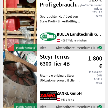
agricole
Profi gebraucht
IVA/commissione
/ Steyr
inclusa
links
283,19 €
netto
Gebrauchter Kotflügel von
Steyr Profi + linkerKotflügel
+ Bj. jünger und älter als
2010 verfügbar +
BULLA Landtechnik GmbH Ersatzteile
Außentaster für Zapfwelle,
Hubwerk und
4595 Waldneukirchen
Zusatzsteuergerät Rica
Ricambi
Rivenditore Premium Plus
Macchina usata
per
Steyr Terrus
1.800
macchine
agricole
6300 Tier 4B
€
/ Steyr
inclusa IVA
Ricambio originale Steyr
20%
1.500 €
Ubicazione: presso il cliente
netto
- Numero di serie 47634877
- per Steyr Terrus 6300 Tier
ZANKL GmbH
4B - è rimasto montato per
circa 700 ore di funzion
9631 Jenig
Ricambi
Rivenditore Premium Plus
Macchina usata