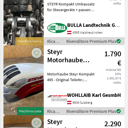
netto
STEYR Kompakt Umbausatz
für Steuergeräte + passend
zu Steyr Kompakt,
Kompakt S, Case Farmall C,
BULLA Landtechnik GmbH Ersatzteile
NH T4/T5 + Mehr Platz für
Oberlenker +
4595 Waldneukirchen
Komfortableres
Ricambi
Rivenditore Premium Plus
Macchina nuova
Hydrauliksch
per
Steyr
1.790
macchine
agricole
Motorhaube
€
/ Steyr
Kompakt 495
inclusa IVA
Motorhaube Steyr Kompakt
20%
(47056002)
1.491,67 €
495 - Original TeileNr.:
netto
47056002 - passend zu
Kompakt 375, 485, 495 -
WOHLLAIB Karl GesmbH
Motorhaube hat vorne eine
Beschädigung und weißt
6934 Sulzberg
Innen Brands
Ricambi
Rivenditore Premium Plus
Macchina usata
per
Steyr
2.290
macchine