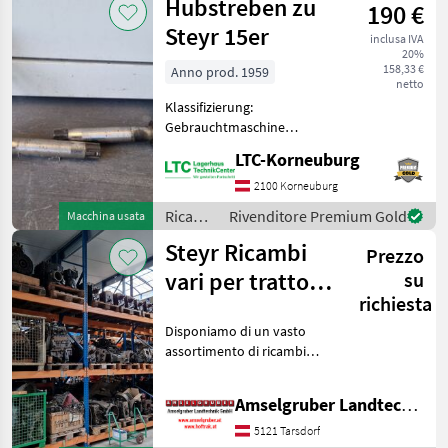
Hubstreben zu
190 €
macchine
agricole
Steyr 15er
inclusa IVA
/ Steyr
20%
158,33 €
Anno prod. 1959
netto
Klassifizierung:
Gebrauchtmaschine
Ricambi per macchine
LTC-Korneuburg
agricole Pezzi per trattori
2100 Korneuburg
Ricambi
Rivenditore Premium Gold
Macchina usata
per
Steyr Ricambi
Prezzo
macchine
agricole
vari per trattori
su
/ Steyr
richiesta
Steyr e auto
Disponiamo di un vasto
d'epoca
assortimento di ricambi
originali usati per diverse
serie Steyr. Parti dell'asse,
Amselgruber Landtechnik GmbH
asse anteriore, supporto
dell'asse, cerchioni, motori,
5121 Tarsdorf