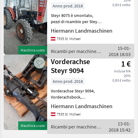
20%
0,83 € netto
Anno prod. 2018
Steyr 8075 è smontato,
pezzi di ricambio per Steyr
T80 -182 188 190 540 650
Hiermann Landmaschinen
760 8000 motori serie alberi
7535 St. Michael
motore parti ingranaggi
assali ecc... Ricambi per
15-01-
Macchina usata
Ricambi per macchine
macchine
2018 18:03
agricole / Steyr
Vorderachse
1 €
Steyr 9094
inclusa IVA
20%
0,83 € netto
Anno prod. 2018
Vorderachse Steyr 9094,
Vorderachsbock,
Vorderachslager,
Hiermann Landmaschinen
Kardanwelle! Ricambi per
7535 St. Michael
macchine agricole Pezzi per
trattori
13-01-
Macchina usata
Ricambi per macchine
2018 15:42
agricole / Steyr