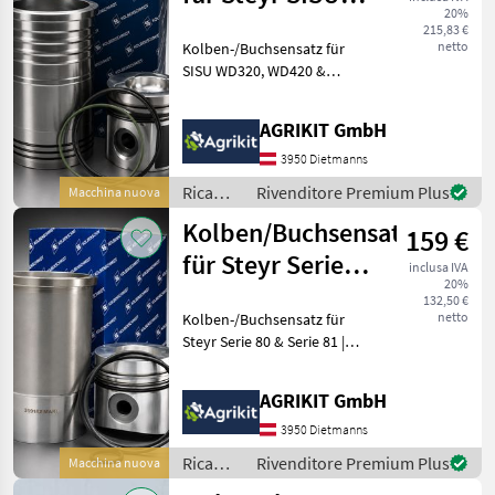
/ Steyr
20%
Motor
215,83 €
netto
Kolben-/Buchsensatz für
SISU WD320, WD420 &
WD620 | Passend für Steyr
M968, M975, 9080M, 9090M,
AGRIKIT GmbH
9100M, M9078, M9086,
M9094, 9115, 9125, 9145,
3950 Dietmanns
9155, 9160, 9170, 9180,
Ricambi
Rivenditore Premium Plus
Macchina nuova
per
Kolben/Buchsensatz
159 €
macchine
agricole
für Steyr Serie
inclusa IVA
/ Steyr
20%
80 & Serie 81
132,50 €
netto
Kolben-/Buchsensatz für
Steyr Serie 80 & Serie 81 |
Passend für 8055, 8060,
8065, 8070, 8075, 8080,
AGRIKIT GmbH
8085, 8090, 8100, 8110, 8120
& 8130 Hochwertiger
3950 Dietmanns
Kolben-/Buchs
Ricambi
Rivenditore Premium Plus
Macchina nuova
per