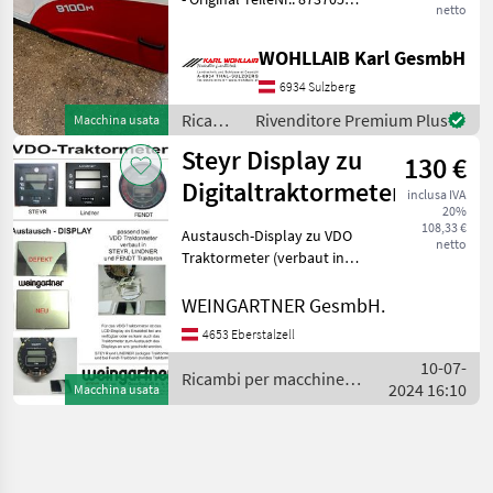
netto
- Passend zu Steyr 9080M,
9090M, 9100M - Neuwertige
WOHLLAIB Karl GesmbH
Motorhaube - Leichte
Lackschäden vorhanden -
6934 Sulzberg
Ricambi
Rivenditore Premium Plus
Macchina usata
per
Steyr Display zu
130 €
macchine
agricole
Digitaltraktormeter
inclusa IVA
/ Steyr
20%
108,33 €
Austausch-Display zu VDO
netto
Traktormeter (verbaut in
Steyr, Lindner und Fendt
Traktoren) Digital-Display 2-
WEINGARTNER GesmbH.
zeilig Für das VDO-
4653 Eberstalzell
Traktormeter ist das LCD-
10-07-
Display als
Ricambi per macchine
2024 16:10
Macchina usata
agricole / Steyr