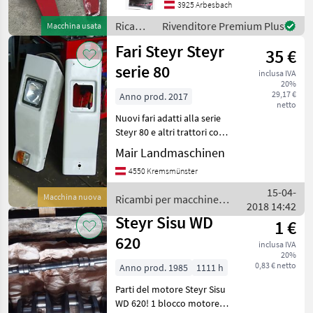
IVA esclusa) Ricambi per
3925 Arbesbach
macchine agricole Pezzi per
Ricambi
Rivenditore Premium Plus
Macchina usata
trattori
per
Fari Steyr Steyr
35 €
macchine
agricole
serie 80
inclusa IVA
/ Steyr
20%
29,17 €
Anno prod. 2017
netto
Nuovi fari adatti alla serie
Steyr 80 e altri trattori con
lampadine H 4 Ricambi per
Mair Landmaschinen
macchine agricole Pezzi per
4550 Kremsmünster
trattori
15-04-
Macchina nuova
Ricambi per macchine
2018 14:42
agricole / Steyr
Steyr Sisu WD
1 €
620
inclusa IVA
20%
0,83 € netto
Anno prod. 1985
1111 h
Parti del motore Steyr Sisu
WD 620! 1 blocco motore