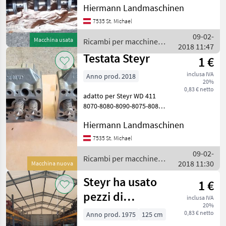
WD 620, 1 albero motore e
Hiermann Landmaschinen
1 albero a camme per Sisu
7535 St. Michael
WD 620 adatto per la serie
Steyr 9000, CVT, CVX,
09-02-
Macchina usata
Ricambi per macchine
Ricambi p
2018 11:47
agricole / Steyr
Testata Steyr
1 €
inclusa IVA
Anno prod. 2018
20%
0,83 € netto
adatto per Steyr WD 411
8070-8080-8090-8075-8085
con o senza turbo! per
Hiermann Landmaschinen
T188, T190, 540 anche in
stock! Ricambi per
7535 St. Michael
macchine agricole Pezzi per
09-02-
trattori
Ricambi per macchine
2018 11:30
Macchina nuova
agricole / Steyr
Steyr ha usato
1 €
pezzi di
inclusa IVA
20%
ricambio
0,83 € netto
Anno prod. 1975
125 cm