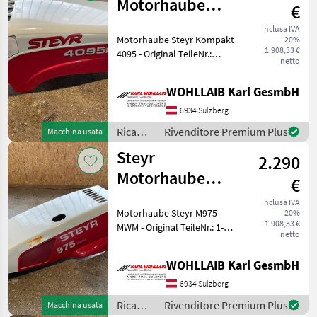
agricole
Motorhaube
€
/ Steyr
Kompakt 4095
inclusa IVA
Motorhaube Steyr Kompakt
20%
(87344187)
1.908,33 €
4095 - Original TeileNr.:
netto
87344187 - Passend zu Steyr
Kompakt 4085 und 4095. -
WOHLLAIB Karl GesmbH
Haube ist vorne an 2
Stellen gebrochen (siehe
6934 Sulzberg
Bilder)
Ricambi
Rivenditore Premium Plus
Macchina usata
per
Steyr
2.290
macchine
agricole
Motorhaube
€
/ Steyr
M975 MWM (1-
inclusa IVA
Motorhaube Steyr M975
20%
34-513-260)
1.908,33 €
MWM - Original TeileNr.: 1-
netto
34-513-260 - Passend zu
Steyr M975 und M968 MWM
WOHLLAIB Karl GesmbH
- Haube ist in einem Guten
Zustand. - Leichte
6934 Sulzberg
Lackschäden
Ricambi
Rivenditore Premium Plus
Macchina usata