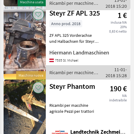
13-01-
Macchina usata
Ricambi per macchine
2018 15:20
agricole / Steyr
Steyr ZF APL 325
1 €
inclusa IVA
Anno prod. 2018
20%
0,83 € netto
ZF APL 325 Vorderachse
und Halbachsen für Steyr
8075 Ricambi per macchine
Hiermann Landmaschinen
agricole Pezzi per trattori
7535 St. Michael
11-01-
Ricambi per macchine
2018 15:28
Macchina nuova
agricole / Steyr
Steyr Phantom
190 €
IVA
indetraibile
Ricambi per macchine
agricole Pezzi per trattori
Landtechnik Zechmeister GmbH & Co KG