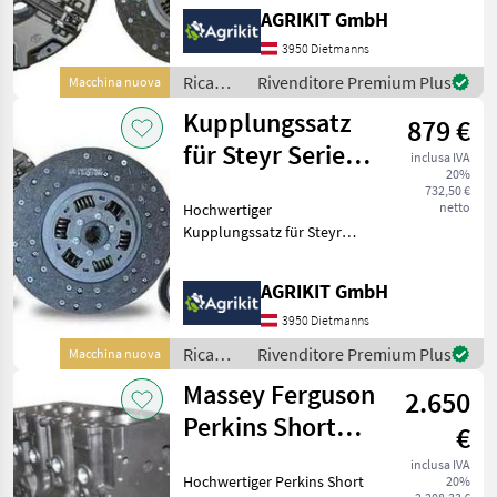
Unser hochwertiger
AGRIKIT GmbH
Kupplungssatz eignet sich
ideal für die fachgerechte
3950 Dietmanns
Reparatur oder
Ricambi
Rivenditore Premium Plus
Macchina nuova
Instandsetzung d
per
Kupplungssatz
879 €
macchine
agricole
für Steyr Serie
inclusa IVA
/ Steyr
20%
900 & Lindner
732,50 €
netto
Hochwertiger
Geot
Kupplungssatz für Steyr
und Lindner Traktoren
Unser hochwertiger
AGRIKIT GmbH
Kupplungssatz eignet sich
ideal für die fachgerechte
3950 Dietmanns
Reparatur oder
Ricambi
Rivenditore Premium Plus
Macchina nuova
Instandsetzung d
per
Massey Ferguson
2.650
macchine
agricole
Perkins Short
€
/ Steyr
Motor A4.236,
inclusa IVA
Hochwertiger Perkins Short
20%
AT4.236 & A4.248