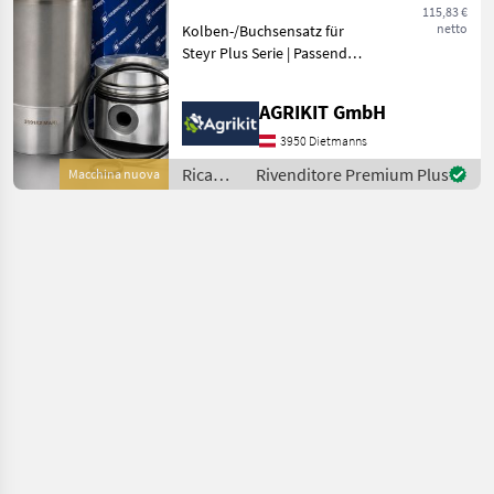
Serie
Lindner
115,83 €
netto
Kolben-/Buchsensatz für
Steyr Plus Serie | Passend
für Steyr Plus 40, 50, 60,
540, 545, 548, 650, 658, 760
AGRIKIT GmbH
& 768 Hochwertiger
Kolben-/Buchsensatz für
3950 Dietmanns
Steyr Plus Tra
Ricambi
Rivenditore Premium Plus
Macchina nuova
per
macchine
agricole
/ Steyr