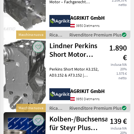
2.208,33 €
Motor – Fachgerecht
netto
aufgebaut nach
Werksvorschrift Unser
AGRIKIT GmbH
Perkins Short Motor ist die
ideale Lösung für eine
3950 Dietmanns
professionelle
Ricambi
Rivenditore Premium Plus
Macchina nuova
Motorinstand
per
Lindner Perkins
1.890
macchine
agricole
Short Motor
€
/
A3.152, AD3.152
Massey
inclusa IVA
Perkins Short Motor A3.152,
20%
& AT3.152
Ferguson
1.575 €
AD3.152 & AT3.152 |
netto
Passend für Massey
Ferguson, Lindner &
AGRIKIT GmbH
Landini sowie weitere
Modelle. Hochwertiger
3950 Dietmanns
Perkins Short Motor –
Ricambi
Rivenditore Premium Plus
Macchina nuova
Fachgerecht
per
Kolben-/Buchsensatz
139 €
macchine
agricole
für Steyr Plus
inclusa IVA
/
20%