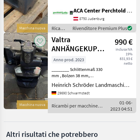
CATEGORIA
Valtra A75, A85, A95 Ricambi
ACA Center Perchtold - Perchtold & Sohn GmbH
per macchine agricole Pezzi
Valtra
per trattori
8750 Judenburg
Ricambi
Rivenditore Premium Plus
Macchina nuova
Mercedes
per
Valtra
990 €
macchine
Steyr
agricole
ANHÄNGEKUPPLUNG
inclusa IVA
/ Valtra
19%
38ER BOLZEN
New Holland
831,93 €
Anno prod. 2023
netto
________ Schlittenmaß 330
Fendt
mm , Bolzen 38 mm,
passend zu: Valtra G Serie
Heinrich Schröder Landmaschinen KG Schwarmstedt
Same
Ricambi per macchine
29690 Schwarmstedt
agricole Pezzi per trattori
Mostra
01-06-
tutti
Macchina nuova
Ricambi per macchine
2023 04:51
21
agricole / Valtra
MARKETPLACE
Altri risultati che potrebbero
Offerte dei
Marketplace
Annunci
rivenditori