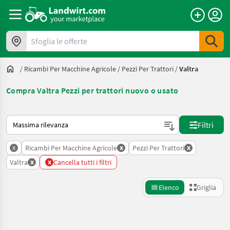
Sfoglia le offerte
/
Ricambi Per Macchine Agricole
/
Pezzi Per Trattori
/
Valtra
Compra Valtra Pezzi per trattori nuovo o usato
Ecco come viene ordinato su Landwirt.com
Filtri
x
x
x
Ricambi Per Macchine Agricole
Pezzi Per Trattori
x
x
Valtra
Cancella tutti i filtri
Elenco
Griglia