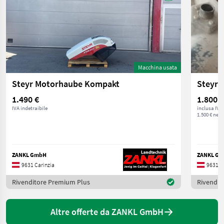
Macchina usata
Steyr Motorhaube Kompakt
Steyr 
1.490 €
1.800 €
IVA indetraibile
inclusa IVA
1.500 € nett
ZANKL GmbH
ZANKL G
9631 Carinzia
9631 C
Rivenditore Premium Plus
Rivendit
Altre offerte da ZANKL GmbH