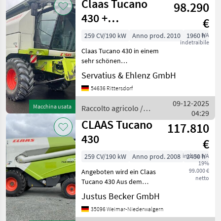
Claas Tucano
98.290
430 +
€
Schneidwerk
259 CV/190 kW
Anno prod. 2010
1960 h
IVA
indetraibile
C540 - sofort
Claas Tucano 430 in einem
einsatzbe
sehr schönen
einsatzbereiten Zustand.
Servatius & Ehlenz GmbH
Weitere Ausstattung: -
54636 Rittersdorf
AUTO CONTOUR
Schneidwerksregelung -
09-12-2025
Macchina usata
Raccolto agricolo /
Einzugskanal -
04:29
Claas
Anhängekupplung,
CLAAS Tucano
117.810
automatis
430
€
259 CV/190 kW
Anno prod. 2008
inclusa IVA
2450 h
19%
99.000 €
Angeboten wird ein Claas
netto
Tucano 430 Aus dem
Baujahr 2008. Schneitwerk
Justus Becker GmbH
V540, 2450
35096 Weimar-Niederwalgern
Betriebsstunden, 1420