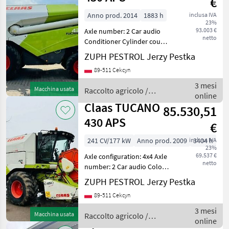
€
Anno prod. 2014
1883 h
inclusa IVA
23%
93.003 €
Axle number: 2 Car audio
netto
Conditioner Cylinder count:
6 Engine make: Mercedes
ZUPH PESTROL Jerzy Pestka
Benz Engine model:
89-511 Cekcyn
Mercedes-Benz 6
cylindrowy Engine volume:
3 mesi
Macchina usata
Raccolto agricolo /
7698 Net weight: 12150 ---
online
Claas
Claas TUCANO
85.530,51
430 APS
€
241 CV/177 kW
Anno prod. 2009
inclusa IVA
3404 h
23%
69.537 €
Axle configuration: 4x4 Axle
netto
number: 2 Car audio Color:
green Conditioner Cylinder
ZUPH PESTROL Jerzy Pestka
count: 6 Engine make:
89-511 Cekcyn
Mercedes Benz Engine
model: Mercedes-Benz 6
3 mesi
Macchina usata
Raccolto agricolo /
cylindrowy Engin
online
Claas