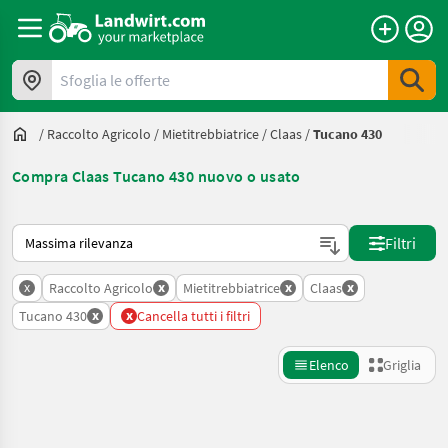
Sfoglia le offerte
/
Raccolto Agricolo
/
Mietitrebbiatrice
/
Claas
/
Tucano 430
Compra Claas Tucano 430 nuovo o usato
Ecco come viene ordinato su Landwirt.com
Filtri
x
x
x
x
Raccolto Agricolo
Mietitrebbiatrice
Claas
x
x
Tucano 430
Cancella tutti i filtri
Elenco
Griglia