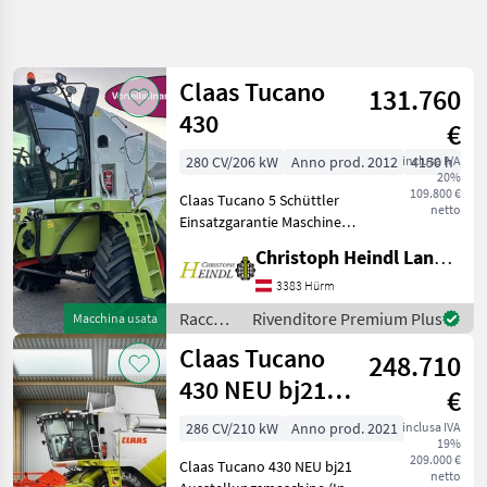
Affina
la
ricerca
Claas Tucano
131.760
430
€
Categoria
Paese
Filtri
5
280 CV/206 kW
Anno prod. 2012
inclusa IVA
4150 h
54
20%
Mostra
109.800 €
PERCORSO
Claas Tucano 5 Schüttler
Reimposta
10
netto
ATTUALE
Einsatzgarantie Maschine
risultati
wurde komplett
Settore
Christoph Heindl Landtechnik GmbH, Inning
durchrepariert 100%
agricolo
einsatzbereit Finanzierung
3383 Hürm
Raccolto
möglich! Z.B.: Anzahlung
Agricolo
Raccolto
Rivenditore Premium Plus
Macchina usata
25% und 2-5Jahresraten mi
agricolo
Mietitrebbiatrice
Claas Tucano
248.710
/ Claas
Claas
430 NEU bj21
€
Tucano
Ausstellungsmaschine
430
286 CV/210 kW
Anno prod. 2021
inclusa IVA
19%
209.000 €
SCEGLI
Claas Tucano 430 NEU bj21
netto
CATEGORIA