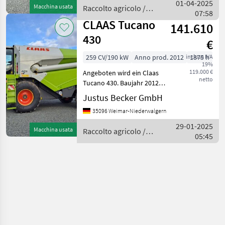
Trommelstunden, 259 PS,
01-04-2025
Macchina usata
Raccolto agricolo /
190 KW und 6 Zyl.
07:58
Claas
Bereifung: 680/75R32
CLAAS Tucano
141.610
430
€
259 CV/190 kW
Anno prod. 2012
inclusa IVA
1875 h
19%
119.000 €
Angeboten wird ein Claas
netto
Tucano 430. Baujahr 2012,
Schneitwerk V540, 1875
Justus Becker GmbH
Betriebsstunden, 1116
35096 Weimar-Niederwalgern
Trommelstunden, 259 PS
und 6 Zyl. Ausrüstung: -
29-01-2025
Macchina usata
Raccolto agricolo /
Auto-Contour - 3-D -
05:45
Claas