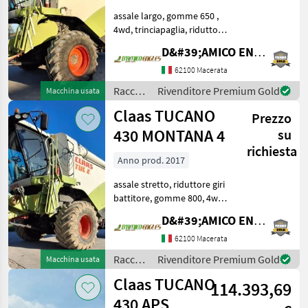
Tucano
430
assale largo, gomme 650 ,
4wd, trinciapaglia, riduttore
giri, barra grano C600
MARKETPLACE
D&#39;AMICO ENGLES SRL
(71508438) + carrello Nardi
Offerte dei
2 assi (tel: 2431) Raccolto
62100 Macerata
Marketplace
Annunci
rivenditori
agricolo Mietitrebbiatrice
Raccolto
Rivenditore Premium Gold
Macchina usata
agricolo
Claas TUCANO
Prezzo
/ Claas
430 MONTANA 4
su
richiesta
Anno prod. 2017
assale stretto, riduttore giri
battitore, gomme 800, 4wd,
barra Cerio 680 (tel:
D&#39;AMICO ENGLES SRL
52804470) + carrello nardi 2
assi (tel: 2127) BELLA!
62100 Macerata
Raccolto agricolo
Raccolto
Rivenditore Premium Gold
Macchina usata
Mietitrebbiatr
agricolo
Claas TUCANO
114.393,69
/ Claas
430 APS