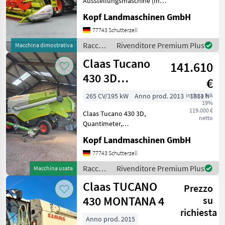
Ausstellungsmaschine (Int.
Nr. 16604) Baujahr 2021 25
Kopf Landmaschinen GmbH
Claas
km/h Mercedes Benz
OM936 LA - 210 kW / 286 PR
77743 Schutterzell
John Deere
(Stage V) Komfortsitz,
Raccolto
Rivenditore Premium Plus
Macchina dimostrativa
luftgefedert
agricolo
Claas Tucano
New Holland
141.610
/ Claas
430 3D
€
Fendt
Quantimeter,
265 CV/195 kW
Anno prod. 2013
inclusa IVA
1811 h
19%
Getreidemaschin
Case IH
119.000 €
Claas Tucano 430 3D,
netto
Quantimeter,
Massey Ferguson
Getreidemaschine (Int.-Nr.:
Kopf Landmaschinen GmbH
18296) Baujahr 2013,
Mostra
Erstzulassung 2014, 1811
77743 Schutterzell
tutti
Motorstunden, 1069
12
Raccolto
Rivenditore Premium Plus
Macchina usata
Arbeitsstunden, 856 effek.
agricolo
Claas TUCANO
Std., AutoC
Prezzo
MODELLO
/ Claas
430 MONTANA 4
su
richiesta
Anno prod. 2015