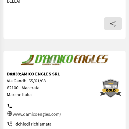
BELLA!
assale stretto, riduttore giri battitore,gomme 800, 4wd, barra Cer
D&#39;AMICO ENGLES SRL
Via Gandhi 55/61/63
62100 - Macerata
Marche Italia
www.damicoengles.com/
Richiedi richiamata