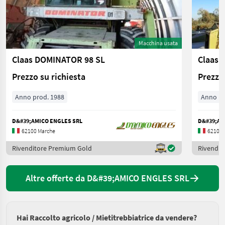
Macchina usata
Claas DOMINATOR 98 SL
Claas
Prezzo su richiesta
Prezzo 
Anno prod. 1988
Anno pr
D&#39;AMICO ENGLES SRL
D&#39;AM
62100 Marche
62100 
Rivenditore Premium Gold
Rivendit
Altre offerte da D&#39;AMICO ENGLES SRL
Hai Raccolto agricolo / Mietitrebbiatrice da vendere?