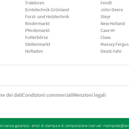
Traktoren
Fendt
Erntetechnik Grünland
John Deere
Forst- und Holztechnik
Steyr
Rindermarkt
New Holland
Pferdemarkt
Case IH
Futterbörse
Claas
Stellenmarkt
Massey Fergu
Hofladen
Deutz-Fahr
ne dei dati
Condizioni commerciali
Menzioni legali
oni senza garanzia - errori di stampa e di composizione riservati.
marktplatz@lan