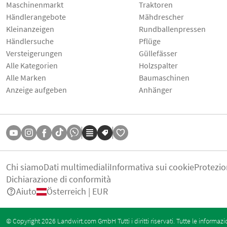
Maschinenmarkt
Traktoren
Händlerangebote
Mähdrescher
Kleinanzeigen
Rundballenpressen
Händlersuche
Pflüge
Versteigerungen
Güllefässer
Alle Kategorien
Holzspalter
Alle Marken
Baumaschinen
Anzeige aufgeben
Anhänger
Chi siamo
Dati multimediali
Informativa sui cookie
Protezio
Dichiarazione di conformità
Aiuto
Österreich | EUR
© Copyright 2026 Landwirt.com GmbH Tutti i diritti riservati. Tutte le informazi