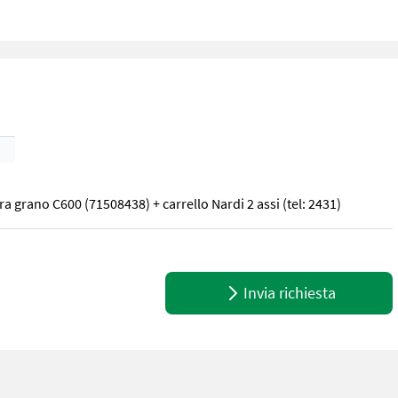
ra grano C600 (71508438) + carrello Nardi 2 assi (tel: 2431)
a grano C600 (71508438) + carrello Nardi 2 assi (tel: 2431)
Invia richiesta