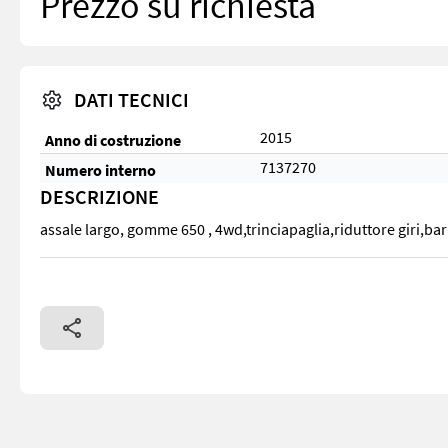
Prezzo su richiesta
DATI TECNICI
2015
Anno di costruzione
7137270
Numero interno
DESCRIZIONE
assale largo, gomme 650 , 4wd,trinciapaglia,riduttore giri,bar
assale largo, gomme 650 , 4wd,trinciapaglia,riduttore giri,barr