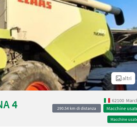
altri
62100
Marc
NA 4
Macchine usat
290.54 km di distanza
Macchine usat