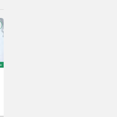
ta
Claas TUCANO 430 MONTANA 4
Prezzo su richiesta
Anno prod. 2017
D&#39;AMICO ENGLES SRL
62100 Marche