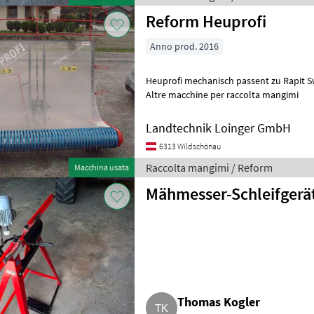
Reform Heuprofi
Anno prod. 2016
Heuprofi mechanisch passent zu Rapit Swiss usw Racc
Altre macchine per raccolta mangimi
Landtechnik Loinger GmbH
6313 Wildschönau
Raccolta mangimi / Reform
Macchina usata
Mähmesser-Schleifgerä
Thomas Kogler