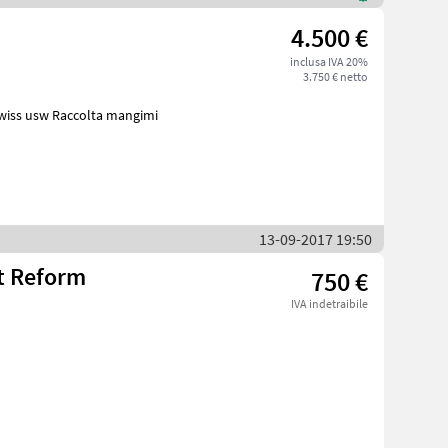
4.500 €
inclusa IVA 20%
3.750 € netto
olta mangimi
13-09-2017 19:50
t Reform
750 €
IVA indetraibile