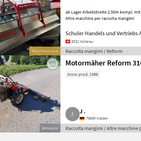
ab Lager Arbeitsbreite 2.50m kompl. mit Steuerung Raccolta mangimi
Altre macchine per raccolta mangimi
Schuler Handels und Vertriebs 
8832 Wollerau
Raccolta mangimi / Reform
Macchina nuova
Motormäher Reform 31
Anno prod. 1988
J .
79695 Wieden
Raccolta mangimi / Altre macchine 
Annuncio