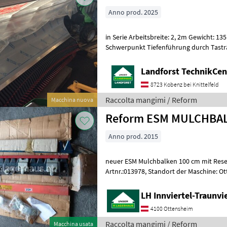
Anno prod. 2025
in Serie Arbeitsbreite: 2, 2m Gewicht: 13
Schwerpunkt Tiefenführung durch Tasträ
Kunststoffzinken flexisbles Seitenteil fü
Landforst TechnikCent
8723 Kobenz bei Knittelfeld
Raccolta mangimi / Reform
Macchina nuova
Reform ESM MULCHBA
Anno prod. 2015
neuer ESM Mulchbalken 100 cm mit Rese
Artnr.:013978, Standort der Maschine: Ottensheim Raccolta mangimi
Altre macchine per raccolta mang
LH Innviertel-Traunvi
4100 Ottensheim
Raccolta mangimi / Reform
Macchina usata