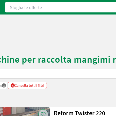
Sfoglia le offerte
hine per raccolta mangimi 
x
x
m
Cancella tutti i filtri
Reform Twister 220