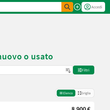
Accedi
nuovo o usato
Filtri
Elenco
Griglia
8.900 €