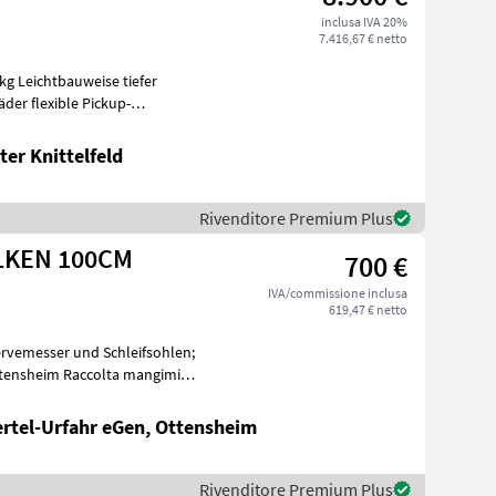
inclusa IVA 20%
7.416,67 € netto
5kg Leichtbauweise tiefer
der flexible Pickup-
er Knittelfeld
Rivenditore Premium Plus
LKEN 100CM
700 €
IVA/commissione inclusa
619,47 € netto
rvemesser und Schleifsohlen;
ertel-Urfahr eGen, Ottensheim
Rivenditore Premium Plus