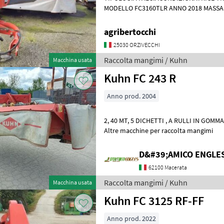
MODELLO FC3160TLR ANNO 2018 MASSA KG 2260 MATRICOLA B0193
T
agribertocchi
25030 ORZIVECCHI
Raccolta mangimi / Kuhn
Macchina usata
Kuhn FC 243 R
Anno prod. 2004
2, 40 MT, 5 DICHETTI , A RULLI IN GOMMA, CARDANO Raccolta mangimi
Altre macchine per raccolta mangimi
D&#39;AMICO ENGLE
62100 Macerata
Raccolta mangimi / Kuhn
Macchina usata
Kuhn FC 3125 RF-FF
Anno prod. 2022