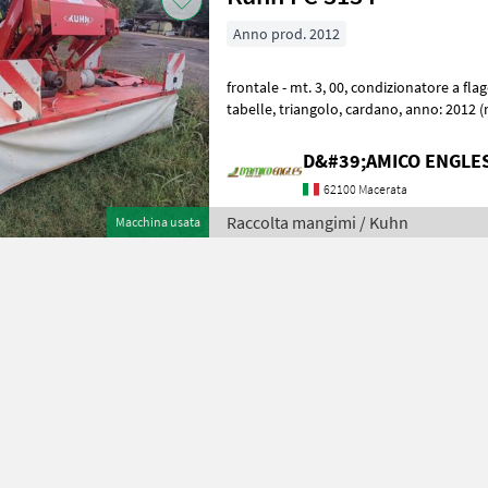
Anno prod. 2012
frontale - mt. 3, 00, condizionatore a flagelli, compensaz. Idr., luci e
tabelle, triangolo, cardano, anno: 2012 (matricola: L0747) Raccolta
mangimi Altre macchin
D&#39;AMICO ENGLE
62100 Macerata
Raccolta mangimi / Kuhn
Macchina usata