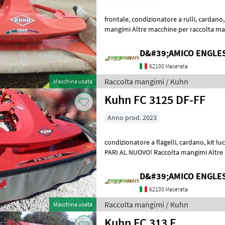
frontale, condizionatore a rulli, cardano, anno: 2022 BELLA! Raccolta
mangimi Altre macchine per raccolta m
D&#39;AMICO ENGLE
62100 Macerata
Raccolta mangimi / Kuhn
Macchina usata
Kuhn FC 3125 DF-FF
Anno prod. 2023
condizionatore a flagelli, cardano, kit luci e tabelle, anno: aprile 2023
PARI AL NUOVO! Raccolta mangimi Altre macchine per raccolta
mangimi
D&#39;AMICO ENGLE
62100 Macerata
Raccolta mangimi / Kuhn
Macchina usata
Kuhn FC 313 F