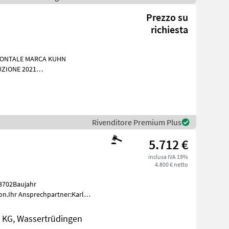
Prezzo su
richiesta
ARCA KUHN
Rivenditore Premium Plus
5.712 €
inclusa IVA 19%
4.800 € netto
n.Ihr Ansprechpartner:Karl
 tel.
KG, Wassertrüdingen