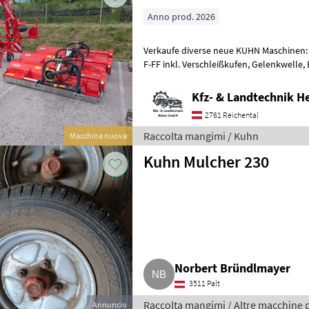
Anno prod. 2026
Verkaufe diverse neue KUHN Maschinen
F-FF inkl. Verschleißkufen, Gelenkwelle, Entlastungsfedern *) Kreisler
GF6503 inkl. Tastrad, Dämpfun
Kfz- & Landtechnik 
2761 Reichental
Raccolta mangimi / Kuhn
Macchina nuova
Kuhn Mulcher 230
Norbert Bründlmayer
3511 Palt
Raccolta mangimi / Altre macchine 
Annuncio