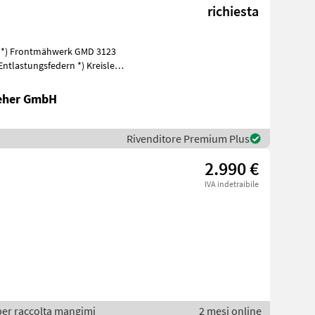
richiesta
: *) Frontmähwerk GMD 3123
Heher GmbH
Rivenditore Premium Plus
2.990 €
IVA indetraibile
per raccolta mangimi
2 mesi online