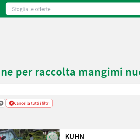
Sfoglia le offerte
ne per raccolta mangimi nu
x
x
Cancella tutti i filtri
KUHN