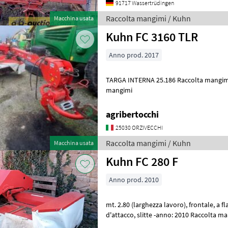
91717 Wassertrüdingen
Raccolta mangimi / Kuhn
Macchina usata
Kuhn FC 3160 TLR
Anno prod. 2017
TARGA INTERNA 25.186 Raccolta mangimi Altre macchine per raccolta
mangimi
agribertocchi
25030 ORZIVECCHI
Raccolta mangimi / Kuhn
Macchina usata
Kuhn FC 280 F
Anno prod. 2010
mt. 2.80 (larghezza lavoro), frontale, a flagelli, con cardano, triangolo
d'attacco, slitte -anno: 2010 Raccolta mangimi Altre macchine per
raccolta mangimi