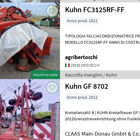
Kuhn FC3125RF-FF
Anno prod. 2021
TIPOLOGIA FALCIACONDIZIONATRICE FRONTALE M
MODELLO FC3125RF-FF ANNO DI COSTRUZIONE 2021
CONDIZIONAMENTO A RULLI STATO D'USO BUONE CONDIZIONI
GENERALI
agribertocchi
25030 ORZIVECCHI
Raccolta mangimi / Kuhn
Macchina usata
Kuhn GF 8702
Anno prod. 2012
Kreiselanzahl: 8 | KUHN Kreiselheuer GF 8702Baujahr
2012Grenzstreueinrichtung ohne Funktio
Gebhardt Tel. +49 1622828230Georg Rabl
CLAAS Main-Donau GmbH & Co. 