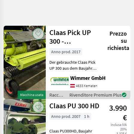
Affina
la
ricerca
Claas Pick UP
Prezzo
300 -
su
Categoria
Paese
Filtri
4
richiesta
gebrauchtes
Anno prod. 2017
Pick-UP
Mostra
PERCORSO
Der gebrauchte Claas Pick
Reimposta
52
ATTUALE
UP 300 aus dem Baujahr
risultati
2017 bietet eine
Settore
Wimmer GmbH
leistungsstarke Lösung für
agricolo
Ihren Claas Jaguar. Dank
4633 Kematen
Raccolta
robuster Technik und
Mangimi
Raccolta
Rivenditore Premium Plus
Macchina usata
praktischer Ausstattung is
Altre
mangimi
Claas PU 300 HD
Macchine
3.990
/ Claas
Per
Raccolta
€
Anno prod. 2007
1 h
Mangimi
inclusa IVA
Claas
20%
Claas PU300HD, Baujahr
3.325 €