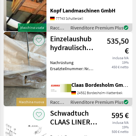
Multifunktionsgetriebe (Int.
Nr. 19147)
Kopf Landmaschinen GmbH
Multifunktionsgetriebe für
Kreiselheuer (Int. Nr.
77743 Schutterzell
12946) 850 EUR zzgl
Raccolta
Rivenditore Premium Plus
Macchina usata
mangimi
Einzelaushub
535,50
/ Claas
hydraulisch
€
CLAAS LINER
inclusa IVA
Nachrüstung
19%
2800,2900 B
450 € netto
Ersatzteilnummer: Nr.
0029174231 Passend: CLAAS
LINER 2800/2900 Original
Claas Bordesholm GmbH
verpackt Raccolta mangimi
Altre macchine per raccolta
24582 Bordesholm-Wattenbek
mangimi
Raccolta
Rivenditore Premium Plus
Macchina nuova
mangimi
Schwadtuch
595 €
/ Claas
CLAAS LINER
inclusa IVA
19%
2800,2900
500 € netto