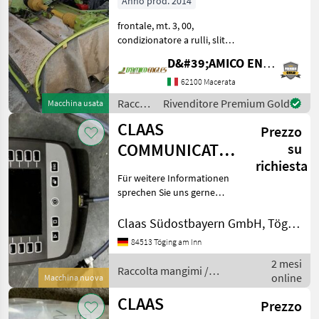
Anno prod. 2014
frontale, mt. 3, 00,
condizionatore a rulli, slitte,
triangolo, cardano, anno:
D&#39;AMICO ENGLES SRL
2014 Raccolta mangimi
Altre macchine per raccolta
62100 Macerata
mangimi
Raccolta
Rivenditore Premium Gold
Macchina usata
mangimi
CLAAS
Prezzo
/ Claas
COMMUNICATOR
su
richiesta
II
Für weitere Informationen
sprechen Sie uns gerne
an.Wir sprechen
Deutsch;We speak
Claas Südostbayern GmbH, Töging
English.Der Preis ist für den
84513 Töging am Inn
dargestellten Zustand
2 mesi
gültig. Die Angaben in der
Raccolta mangimi /
online
Besc
Macchina nuova
Claas
CLAAS
Prezzo