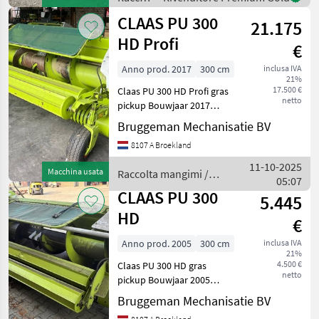
mangimi
CLAAS PU 300
21.175
/ Claas
HD Profi
€
Anno prod. 2017
300 cm
inclusa IVA
21%
17.500 €
Claas PU 300 HD Profi gras
netto
pickup Bouwjaar 2017
Midden wiel Active contour
Bruggeman Mechanisatie BV
Machine nummer 81953
8107 A Broekland
Raccolta mangimi Altre
macchine per raccolta
11-10-2025
Macchina usata
Raccolta mangimi /
mangimi
05:07
Claas
CLAAS PU 300
5.445
HD
€
Anno prod. 2005
300 cm
inclusa IVA
21%
4.500 €
Claas PU 300 HD gras
netto
pickup Bouwjaar 2005
Machine nummer 70367
Bruggeman Mechanisatie BV
Raccolta mangimi Altre