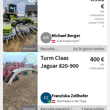
raccolta
€
mangimi
IVA
indetraibile
Vecchio
prezzo 5.500
€
Michael Berger
4134 Putzleinsdorf
Raccolta
Da 30 giorni online
Annuncio
mangimi / Altre
Turm Claas
400 €
macchine per
raccolta
Jaguar 820-900
IVA
mangimi
indetraibile
Franziska Zellhofer
3820 Raabs An Der Thaya
Raccolta mangimi /
1 mese online
Annuncio