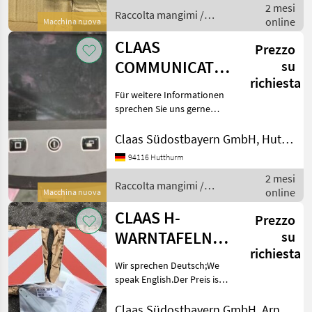
2 mesi
dargestellten Zustand
Raccolta mangimi /
online
gültig
Macchina nuova
Claas
CLAAS
Prezzo
COMMUNICATOR
su
richiesta
II
Für weitere Informationen
sprechen Sie uns gerne
an.Wir sprechen
Deutsch;We speak
Claas Südostbayern GmbH, Hutthurm
English.Der Preis ist für den
94116 Hutthurm
dargestellten Zustand
2 mesi
gültig. Die Angaben in der
Raccolta mangimi /
online
Besc
Macchina nuova
Claas
CLAAS H-
Prezzo
WARNTAFELN
su
richiesta
SERIE S03.0010
Wir sprechen Deutsch;We
speak English.Der Preis ist
für den dargestellten
Zustand gültig. Die
Claas Südostbayern GmbH, Arnstorf