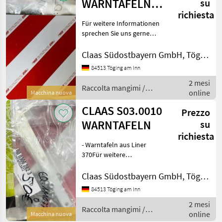
WARNTAFELN
su
richiesta
SERIE S03.0010
Für weitere Informationen
sprechen Sie uns gerne
an.Wir sprechen
Deutsch.We speak
Claas Südostbayern GmbH, Töging
English.Der Preis ist für den
84513 Töging am Inn
dargestellten Zustand
2 mesi
gültig. Die Angaben in der
Raccolta mangimi /
online
Besc
Macchina nuova
Claas
CLAAS S03.0010
Prezzo
WARNTAFELN
su
richiesta
- Warntafeln aus Liner
370Für weitere
Informationen sprechen Sie
uns gerne an.Wir sprechen
Claas Südostbayern GmbH, Töging
DeutschWe speak
84513 Töging am Inn
EnglishDer Preis ist für den
2 mesi
dargestellten Zustand
Raccolta mangimi /
online
gültig.
Macchina nuova
Claas