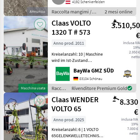
4192 Schenkenfelden
Raccolta mangimi /
2 mesi online
Annuncio
Altre macchine per
Claas VOLTO
3.510,50
raccolta mangimi
1320 T # 573
€
Anno prod. 2011
inclusa IVA
19%
2.950 €
Kreiselanzahl: 10 | Maschine
netto
wird im Ist-Zustand
verkauft.An mehrere
BayWa GMZ SÜD
Stellen geschweißt.Diese
Maschine wir auf www.ab-
83104 Schönau
auction.com versteigert. |
Raccolta
Rivenditore Premium Gold
Macchina usata
Interne Nr.: 1135455
mangimi
Claas WENDER
8.330
/ Claas
VOLTO 65
€
Anno prod. 2025
inclusa IVA
19%
7.000 €
Kreiselanzahl: 6 | 1 VOLTO
netto
65GELENKWELLETECHNISCHE