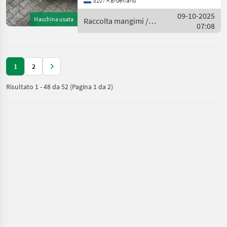
8107 A Broekland
macchine per raccolta
mangimi
09-10-2025
Macchina usata
Raccolta mangimi /
07:08
Claas
1
2
Risultato
1
-
48
da
52
(Pagina 1 da 2)