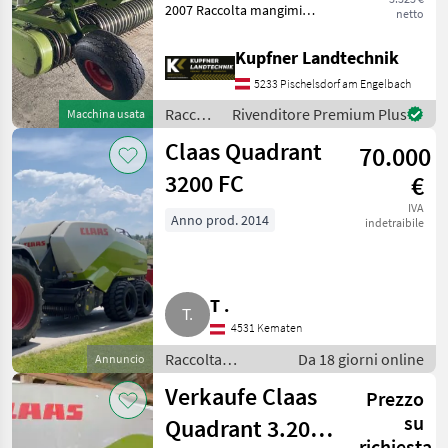
2007 Raccolta mangimi
netto
SCEGLI
Altre macchine per raccolta
CATEGORIA
mangimi
Kupfner Landtechnik
Claas
5233 Pischelsdorf am Engelbach
Raccolta
Rivenditore Premium Plus
Macchina usata
Pöttinger
mangimi
Claas Quadrant
70.000
/ Claas
Kuhn
3200 FC
€
Göweil
IVA
Anno prod. 2014
indetraibile
Krone
Fendt
T .
4531 Kematen
Mostra
tutti
Raccolta
Da 18 giorni online
Annuncio
42
mangimi / Altre
Verkaufe Claas
Prezzo
macchine per
MODELLO
raccolta
su
Quadrant 3.200
mangimi
richiesta