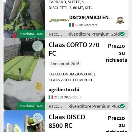
CARDANO, SLITTE, 6
DISCHETTI, 2, 60 MT, KIT
LUCI BELLA! Raccolta
D&#39;AMICO ENGLES SRL
mangimi Altre macchine
per raccolta mangimi
62100 Macerata
Raccolta
Rivenditore Premium Gold
Macchina usata
mangimi
Claas CORTO 270
Prezzo
/ Claas
FC
su
richiesta
Anno prod. 2015
FALCIACONDIAZIONATRICE
CLAAS 270 FC ELEMENTO DI
TAGLIO A 4 TAMBURI
agribertocchi
CONDIZIONATORE A
FLAGELLI, RIPIEGAMENTO
25030 ORZIVECCHI
IDRAULICO CHIUSURA
Raccolta
Rivenditore Premium Plus
Macchina usata
VERTICALE KIT ANDANA
mangimi
Claas DISCO
ANNO 2015 Raccol
Prezzo
/ Claas
8500 RC
su
richiesta