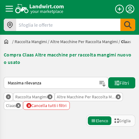
Sfoglia le offerte
/
Raccolta Mangimi
/
Altre Macchine Per Raccolta Mangimi
/
Claas
Compra Claas Altre macchine per raccolta mangimi nuovo
o usato
Ecco come viene ordinato su Landwirt.com
Filtri
x
x
x
Raccolta Mangimi
Altre Macchine Per Raccolta Mangimi
x
x
Claas
Cancella tutti i filtri
Elenco
Griglia