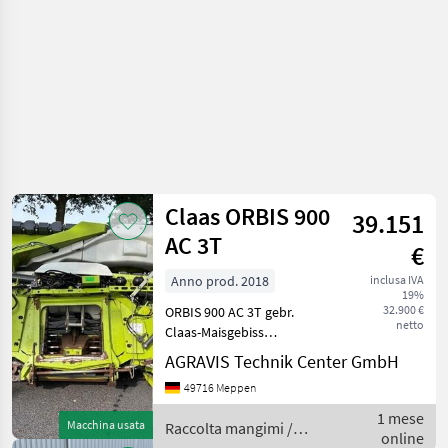
Claas ORBIS 900
39.151
AC 3T
€
Anno prod. 2018
inclusa IVA
19%
32.900 €
ORBIS 900 AC 3T gebr.
netto
Claas-Maisgebiss
Hydraulisch Klappbar
AGRAVIS Technik Center GmbH
Anbauhilfe bei Bereifung 2,
49716 Meppen
05m AUTO PILOT,
Lenkautomat digital, vor-
1 mese
Macchina usata
Raccolta mangimi /
satzseitig (Mittentaster) hyd
online