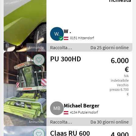
FC
COMMUNICATOR
II
ORBIS
W .
900
8151 Hitzendorf
PU
Raccolta
Da 25 giorni online
300
Annuncio
HD
mangimi / Altre
PU 300HD
6.000
macchine per
MARKETPLACE
raccolta
€
mangimi
Offerte dei
IVA
Marketplace
Annunci
indetraibile
rivenditori
Vecchio
prezzo 6.700
€
Michael Berger
4134 Putzleinsdorf
Raccolta
Da 30 giorni online
Annuncio
mangimi / Altre
Claas RU 600
4.900
macchine per