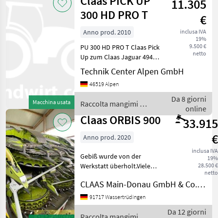
Claas PICK UP
11.305
300 HD PRO T
€
Anno prod. 2010
inclusa IVA
19%
9.500 €
PU 300 HD PRO T Claas Pick
netto
Up zum Claas Jaguar 494
Raccolta mangimi Altre
Technik Center Alpen GmbH
macchine per raccolta
46519 Alpen
mangimi
Da 8 giorni
Macchina usata
Raccolta mangimi /
online
Claas
Claas ORBIS 900
33.915
€
Anno prod. 2020
inclusa IVA
Gebiß wurde von der
19%
Werkstatt überholt.Viele
28.500 €
netto
Verschleißteile Neu
CLAAS Main-Donau GmbH & Co. KG, Wassertrüdingen
eingebaut. Danach wurde
das Gebiß noch mal auf ca.
91717 Wassertrüdingen
200 HA eingesetzt. AUTO
Da 12 giorni
CONTOUR Bode
Raccolta mangimi /