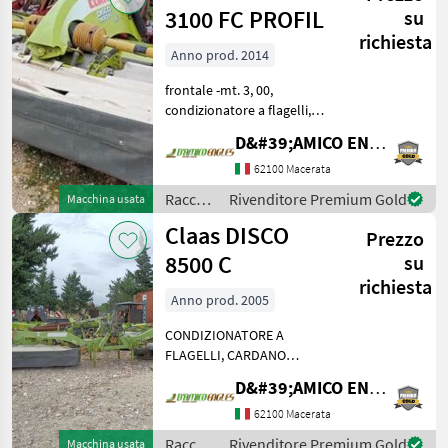
3100 FC PROFIL
su
richiesta
Anno prod. 2014
frontale -mt. 3, 00,
condizionatore a flagelli,
triangolo, anno:2014
D&#39;AMICO ENGLES SRL
Raccolta mangimi Altre
macchine per raccolta
62100 Macerata
mangimi
Raccolta
Rivenditore Premium Gold
Macchina usata
mangimi
Claas DISCO
Prezzo
/ Claas
8500 C
su
richiesta
Anno prod. 2005
CONDIZIONATORE A
FLAGELLI, CARDANO
Raccolta mangimi Altre
D&#39;AMICO ENGLES SRL
macchine per raccolta
mangimi
62100 Macerata
Raccolta
Rivenditore Premium Gold
Macchina usata