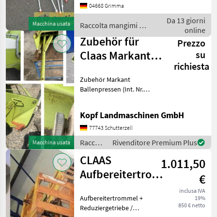
04668 Grimma
wird am 12.08.2026 bei ab-
auction.com versteigert. |
Da 13 giorni
Macchina usata
Raccolta mangimi /
Interne Nr.: 10993138
online
Claas
Zubehör für
Prezzo
Claas Markant &
su
richiesta
Variant
Zubehör Markant
Ballenpresse
Ballenpressen (Int. Nr.
18607) Ballenschleuder für
Markant 55 / 65 (Int.
Kopf Landmaschinen GmbH
Nr. 13810) 690 EUR zzgl.
MwSt. Ballenschleuder für
77743 Schutterzell
Hochdr
Raccolta
Rivenditore Premium Plus
Macchina usata
mangimi
CLAAS
1.011,50
/ Claas
Aufbereitertrommel
€
für Mährwerk
inclusa IVA
Aufbereitertrommel +
19%
Disco 8550 & Kre
850 € netto
Reduziergetriebe /