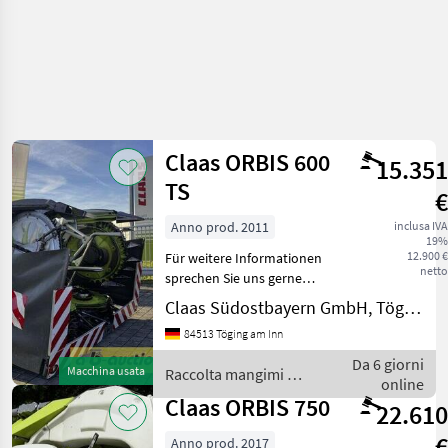
Claas ORBIS 600
15.351
TS
€
Anno prod. 2011
inclusa IVA
19%
12.900 €
Für weitere Informationen
netto
sprechen Sie uns gerne
an.Wir sprechen DeutschWe
Claas Südostbayern GmbH, Töging
speak EnglishDer Preis ist
84513 Töging am Inn
für den dargestellten
Zustand gültig. Die
Da 6 giorni
Macchina usata
Raccolta mangimi /
Angaben in der Beschr
online
Claas
Claas ORBIS 750
22.610
€
Anno prod. 2017