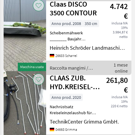
Claas
Claas DISCO
4.742
3500 CONTOUR
€
Anno prod. 2008
350 cm
inclusa IVA
19%
3.984,87 €
Scheibenmähwerk
netto
________ Baujahr
geschätzt, 1000 upm,
Heinrich Schröder Landmaschinen KG Scharrel
Klingenschnellwechsel,
26683 Scharrel
Hinweis:
Gebrauchtmaschinen
1 mese
Macchina usata
Raccolta mangimi /
verkaufen wir
online
Claas
ausschließlich an
CLAAS ZUB.
261,80
Gewerbetreibende und
HYD.KREISEL-
ohne Ga
€
EINZELAUSHUB
Anno prod. 2020
inclusa IVA
19%
220 € netto
Nachrüstsatz
Kreiseleinzelaushub für
Liner 2800; 2900; 3100ET-Nr.:
TechnikCenter Grimma GmbH.
00 0486 127 0 Raccolta
04668 Grimma
mangimi Altre macchine