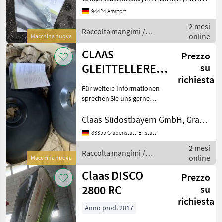
Angaben in der
94424 Arnstorf
Beschreibung und die
2 mesi
Bilder sind ohne Gewähr
Raccolta mangimi /
online
und es wird
Macchina nuova
Claas
CLAAS
Prezzo
GLEITTELLERERHÖHUNG
su
richiesta
306 207.0
Für weitere Informationen
sprechen Sie uns gerne
an.Wir sprechen
Deutsch.We speak
Claas Südostbayern GmbH, Grabenstätt-Erlstätt
English.Der Preis ist für den
83355 Grabenstätt-Erlstätt
dargestellten Zustand
2 mesi
gültig. Die Angaben in der
Raccolta mangimi /
online
Besc
Macchina nuova
Claas
Claas DISCO
Prezzo
2800 RC
su
richiesta
Anno prod. 2017