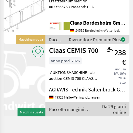
Ersatzteilnummer: Nr.
Business/Trend
0027565763 Passend: CLAAS
LINER 2800/2900 Original
verpackt Raccolta mangimi
Claas Bordesholm GmbH
Altre macchine per raccolta
mangimi
24582 Bordesholm-Wattenbek
Raccolta
Rivenditore Premium Plus
Macchina nuova
mangimi
Claas CEMIS 700
238
/ Claas
€
Anno prod. 2026
inclusa
-AUKTIONSMASCHINE-- ab-
IVA 19%
auction CEMIS 700 CLAAS
200 €
netto
CEMIS 700 in
AGRAVIS Technik Saltenbrock GmbH
Serienausstattung Auf diese
Maschine können Sie Online
49326 Melle-Wellingholzhausen
bieten Der Startpreis
Da 29 giorni
beträgt 200.00 EUR excl.
Raccolta mangimi /
online
Macchina usata
Claas