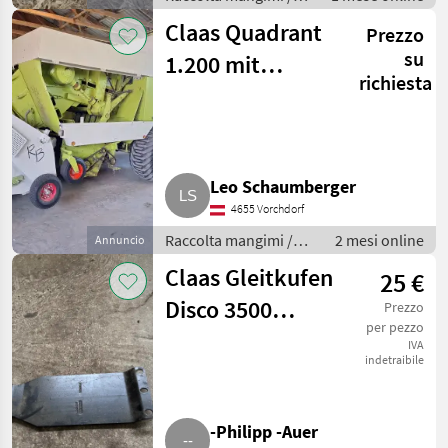
Altre macchine per
Claas Quadrant
Prezzo
raccolta mangimi
su
1.200 mit
richiesta
Vorbauhäcksler
Leo Schaumberger
4655 Vorchdorf
Raccolta mangimi /
2 mesi online
Annuncio
Altre macchine per
Claas Gleitkufen
25 €
raccolta mangimi
Disco 3500
Prezzo
per pezzo
Contour, Disco
IVA
indetraibile
3100 F Profil
-Philipp -Auer