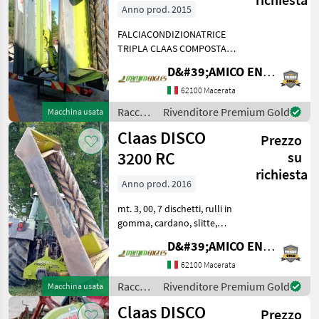
Anno prod. 2015
FALCIACONDIZIONATRICE
TRIPLA CLAAS COMPOSTA
DA: CLAAS DISCO 8500 RC a
D&#39;AMICO ENGLES SRL
7 dischi per lato, con
cardano e teli in ottimo
62100 Macerata
stato -anno: 2015- + CLAAS
Raccolta
Rivenditore Premium Gold
Macchina usata
DISCO 3200 FRC ca
mangimi
Claas DISCO
Prezzo
/ Claas
3200 RC
su
richiesta
Anno prod. 2016
mt. 3, 00, 7 dischetti, rulli in
gomma, cardano, slitte,
anno: 2016 Raccolta
D&#39;AMICO ENGLES SRL
mangimi Altre macchine
per raccolta mangimi
62100 Macerata
Raccolta
Rivenditore Premium Gold
Macchina usata
mangimi
Claas DISCO
Prezzo
/ Claas