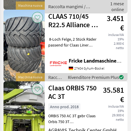
per raccolta mangimi
1 mese
Macchina nuova
Raccolta mangimi /
online
Claas
CLAAS 710/45
3.451
R22.5 Alliance 2
€
Räder
inclusa IVA
8-Loch Felge, 2 Stück Räder
19%
2.900 €
passend für Claas Liner
netto
Raccolta mangimi Altre
macchine per raccolta
Fricke Landmaschinen GmbH
mangimi
27404 Gyhum-Bockel
Raccolta
Rivenditore Premium Plus
Macchina nuova
mangimi
Claas ORBIS 750
35.581
/ Claas
AC 3T
€
Anno prod. 2018
inclusa IVA
19%
29.900 €
ORBIS 750 AC 3T gebr Claas
netto
Orbis 750 3T
Transportsystem
AGRAVIS Technik Center GmbH