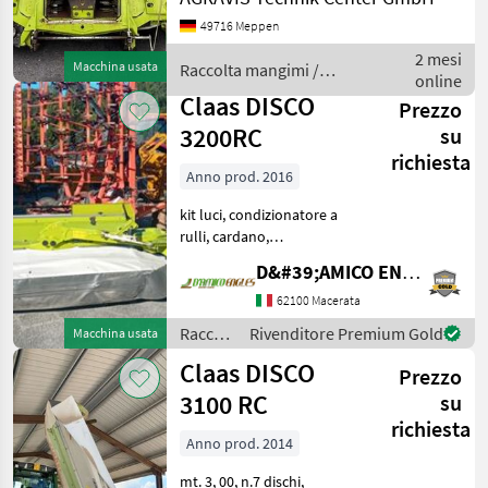
Kufenverkl. seitl. an kl.
49716 Meppen
Einzugsgetrieb Kufenverkl.
seitl. an gr. Einzugsgetrieb
2 mesi
Macchina usata
Raccolta mangimi /
Gutflusskomponenten
online
Claas
PREM
Claas DISCO
Prezzo
3200RC
su
richiesta
Anno prod. 2016
kit luci, condizionatore a
rulli, cardano,
idropneumatica, anno: 2016
D&#39;AMICO ENGLES SRL
(ottimo stato) Raccolta
mangimi Altre macchine
62100 Macerata
per raccolta mangimi
Raccolta
Rivenditore Premium Gold
Macchina usata
mangimi
Claas DISCO
Prezzo
/ Claas
3100 RC
su
richiesta
Anno prod. 2014
mt. 3, 00, n.7 dischi,