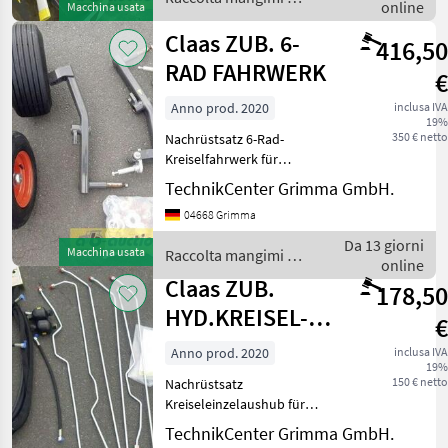
online
Macchina usata
Claas
Claas ZUB. 6-
416,50
RAD FAHRWERK
€
Anno prod. 2020
inclusa IVA
19%
350 € netto
Nachrüstsatz 6-Rad-
Kreiselfahrwerk für
Liner1900/ 2800/ 27001700/
TechnikCenter Grimma GmbH.
1700 Twin1750/ 1750
04668 Grimma
Twin1900/ 1800 TwinET-Nr.:
00 0486 056 0Dieses
Da 13 giorni
Macchina usata
Raccolta mangimi /
Fahrwerk wird am
online
Claas
12.08.2026 bei
Claas ZUB.
178,50
HYD.KREISEL-
€
EINZELAUSHUB
Anno prod. 2020
inclusa IVA
19%
150 € netto
Nachrüstsatz
Kreiseleinzelaushub für
Liner 2800; 2900; 3100ET-Nr.:
TechnikCenter Grimma GmbH.
00 0486 127 0Dieses Set