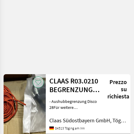
CLAAS R03.0210
Prezzo
BEGRENZUNG
su
richiesta
VORGEWENDE
- Aushubbegrenzung Disco
28Für weitere
Informationen sprechen Sie
uns gerne an.Wir sprechen
Claas Südostbayern GmbH, Töging
DeutschWe speak
84513 Töging am Inn
EnglishDer Preis ist für den