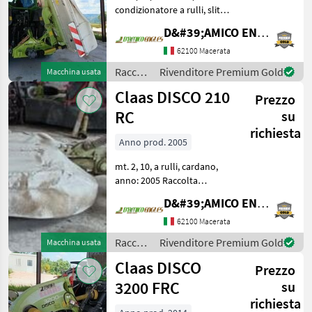
condizionatore a rulli, slitte,
active float, cardano, peso:
D&#39;AMICO ENGLES SRL
11, 50 qli, anno: 2014
Raccolta mangimi Altre
62100 Macerata
macchine per raccolta
Raccolta
Rivenditore Premium Gold
Macchina usata
mangimi
mangimi
Claas DISCO 210
Prezzo
/ Claas
RC
su
richiesta
Anno prod. 2005
mt. 2, 10, a rulli, cardano,
anno: 2005 Raccolta
mangimi Altre macchine
D&#39;AMICO ENGLES SRL
per raccolta mangimi
62100 Macerata
Raccolta
Rivenditore Premium Gold
Macchina usata
mangimi
Claas DISCO
Prezzo
/ Claas
3200 FRC
su
richiesta