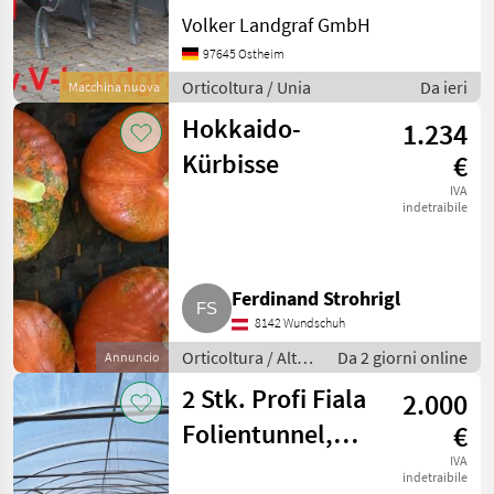
Reihenabstand 70/75 cm,
Volker Landgraf GmbH
Neigungseinstellung der
Dammformvorrichtung,
97645 Ostheim
Abnehmbare
Orticoltura / Unia
Da ieri
Macchina nuova
Formungsbleche (für die
Bearbeitung von Dämmen
Hokkaido-
1.234
nac
Kürbisse
€
IVA
indetraibile
Ferdinand Strohrigl
8142 Wundschuh
Orticoltura / Altre
Da 2 giorni online
Annuncio
macchine per
2 Stk. Profi Fiala
2.000
orticoltura
Folientunnel,
€
Gewächshaus 8 x
IVA
indetraibile