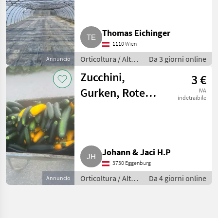
39 m
Thomas Eichinger
1110 Wien
Orticoltura / Altre
Da 3 giorni online
Annuncio
macchine per
Zucchini,
3 €
orticoltura
Gurken, Rote
IVA
indetraibile
Rüben
Johann & Jaci H.P
3730 Eggenburg
Orticoltura / Altre
Da 4 giorni online
Annuncio
macchine per
orticoltura