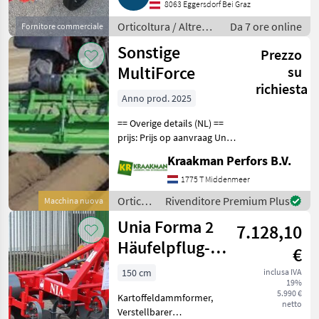
8063 Eggersdorf Bei Graz
Gartentechnik, Agrar
Orticoltura / Altre
Da 7 ore online
Fornitore commerciale
macchine per
Sonstige
Prezzo
orticoltura
MultiForce
su
richiesta
Anno prod. 2025
== Overige details (NL) ==
prijs: Prijs op aanvraag Unit:
Stuk Aan deze frees komt
Kraakman Perfors B.V.
een aanaardkap zonder
kunststof maar een rechte
1775 T Middenmeer
kap 22, 5 cm bovenbreedte
Orticoltura
Rivenditore Premium Plus
Macchina nuova
O
/
Unia Forma 2
7.128,10
Sonstige
Häufelpflug-
€
Dammformer
150 cm
inclusa IVA
19%
5.990 €
Kartoffeldammformer,
netto
Verstellbarer