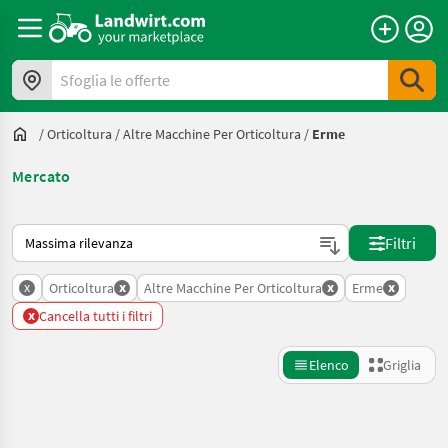
Sfoglia le offerte
/
Orticoltura
/
Altre Macchine Per Orticoltura
/
Erme
Mercato
Ecco come viene ordinato su Landwirt.com
Filtri
x
x
x
x
Orticoltura
Altre Macchine Per Orticoltura
Erme
x
Cancella tutti i filtri
Elenco
Griglia