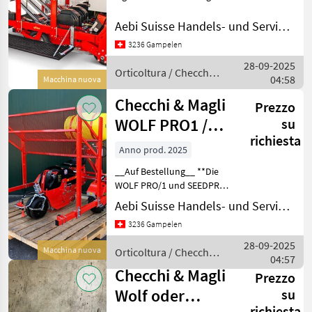
SCEGLI
Erdpresstöpfe mit einer
CATEGORIA
Abmessung zwischen 3, 2
Aebi Suisse Handels- und Serviceorganisation SA
cm und 5 cm (1-1 / 3 “-2”).
Checchi & Magli
3236 Gampelen
Der Reihenabstand ist
28-09-2025
einstellbar von
KMK
Orticoltura / Checchi
04:58
Macchina nuova
& Magli
Checchi & Magli
Sorpac
Prezzo
WOLF PRO1 /
su
Grimme
richiesta
SEEDPROe
Anno prod. 2025
Michalak
__Auf Bestellung__ **Die
WOLF PRO/1 und SEEDPROe
KMK Agro
von Checchi & Magli
Aebi Suisse Handels- und Serviceorganisation SA
bringen Präzision und
Mostra
3236 Gampelen
Geschwindigkeit in Deine
tutti
Pflanzarbeit – egal ob auf
28-09-2025
14
Macchina nuova
Orticoltura / Checchi
Mulch (auch biologi
04:57
& Magli
Checchi & Magli
Prezzo
MARKETPLACE
Wolf oder
su
Offerte dei
richiesta
Marketplace
Annunci