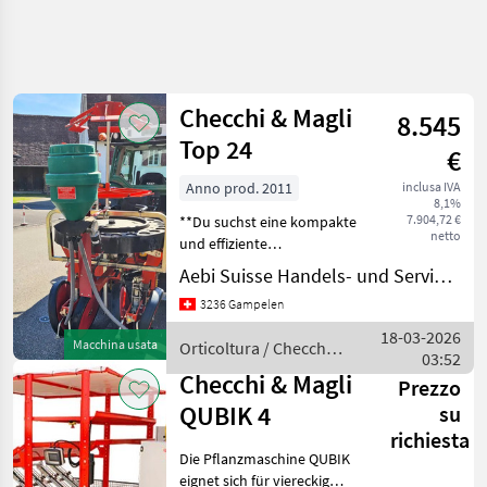
Affina
la
ricerca
Checchi & Magli
8.545
Top 24
€
Categoria
Paese
Filtri
4
Anno prod. 2011
inclusa IVA
8,1%
Mostra
7.904,72 €
**Du suchst eine kompakte
PERCORSO
Reimposta
4
netto
ATTUALE
und effiziente
risultati
Pflanzmaschine für deinen
Aebi Suisse Handels- und Serviceorganisation SA
Settore
Gemüsebau?** ***Die Top
agricolo
3236 Gampelen
24 überzeugt durch
Orticoltura
einfache Bedienung,
18-03-2026
Macchina usata
Orticoltura / Checchi
Altre
präzises Pflanzen und hohe
03:52
& Magli
Macchine
Flexi
Checchi & Magli
Prezzo
Per
Orticoltura
QUBIK 4
su
Checchi
richiesta
Magli
Die Pflanzmaschine QUBIK
eignet sich für viereckig