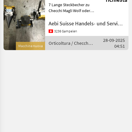
Wolfcompact
rivenditori
7 Lange Steckbecher zu
Checchi Magli Wolf oder
Wolfcompact, Neu und mit
Sonderrabatt ab Lager
Aebi Suisse Handels- und Serviceorganisation SA
sofort verfügbar! 7 godets
3236 Gampelen
longs pour Checchi Magli
28-09-2025
Wolf ou Wolfcomp
Orticoltura / Checchi
04:51
Macchina nuova
& Magli