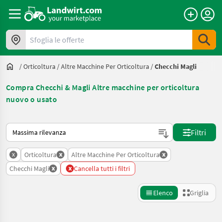
Sfoglia le offerte
/
Orticoltura
/
Altre Macchine Per Orticoltura
/
Checchi Magli
Compra Checchi & Magli Altre macchine per orticoltura
nuovo o usato
Ecco come viene ordinato su Landwirt.com
Filtri
x
x
x
Orticoltura
Altre Macchine Per Orticoltura
x
x
Checchi Magli
Cancella tutti i filtri
Elenco
Griglia