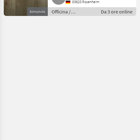
83620 Rosenheim
Officina /
Da 3 ore online
Annuncio
Attrezzatura da
officina