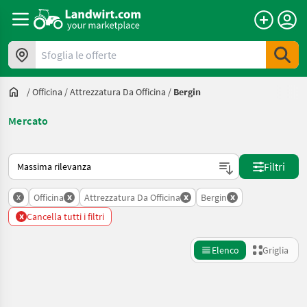
Sfoglia le offerte
/
Officina
/
Attrezzatura Da Officina
/
Bergin
Mercato
Ecco come viene ordinato su Landwirt.com
Filtri
x
x
x
x
Officina
Attrezzatura Da Officina
Bergin
x
Cancella tutti i filtri
Elenco
Griglia