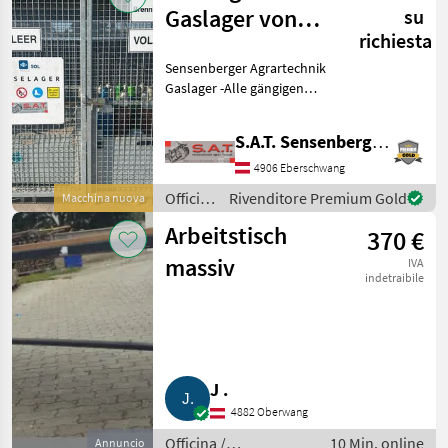
Gaslager von
su
richiesta
SOL Gase
Sensenberger Agrartechnik
Gaslager -Alle gängigen
Gase auf Lager -in Allen
Gebindegrößen Lieferbar -
S.A.T. Sensenberger Agrar-Technik
Miet-, Tauschflaschen -
Unser Sortiment: -
4906 Eberschwang
Sauerstoff in 10 Li
Officina
Rivenditore Premium Gold
Macchina nuova
/
Arbeitstisch
370 €
Sonstige
massiv
IVA
indetraibile
J .
4882 Oberwang
Officina /
10 Min. online
Annuncio