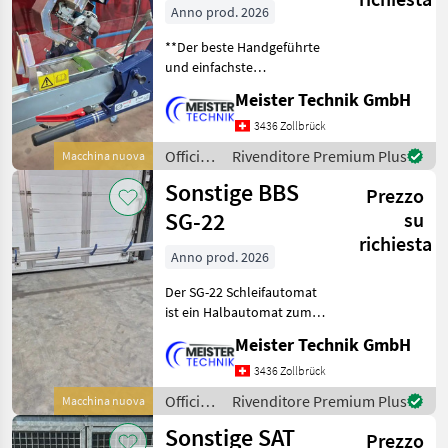
Anno prod. 2026
**Der beste Handgeführte
und einfachste
Messerschleifer den es
Meister Technik GmbH
momentan auf dem Markt
gibt!!** Folgende Varianten
3436 Zollbrück
sind erhältlich: **Shark-
Officina
Rivenditore Premium Plus
Macchina nuova
175** Für Messerlänge
/
Sonstige BBS
Prezzo
Kersten
SG-22
su
richiesta
Anno prod. 2026
Der SG-22 Schleifautomat
ist ein Halbautomat zum
unbemannten Schärfen der
Meister Technik GmbH
gängigen Doppel- sowie
Standartmähmesser. Die
3436 Zollbrück
optimalen
Officina
Rivenditore Premium Plus
Macchina nuova
Einstellmöglichkeiten
/
Sonstige SAT
führen zu be
Prezzo
Sonstige