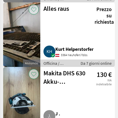
Attrezzatura da
Alles raus
Prezzo
officina
su
richiesta
Kurt Helperstorfer
3364 Neuhofen/Ybbs
Officina /
Da 7 giorni online
Annuncio
Lavorazione del
Makita DHS 630
130 €
metallo
Akku-
IVA
indetraibile
Handkreissäge
DHS630
J .