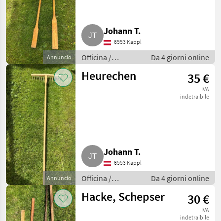
Johann T.
6553 Kappl
Officina /
Da 4 giorni online
Annuncio
Attrezzeria
Heurechen
35 €
IVA
indetraibile
Johann T.
6553 Kappl
Officina /
Da 4 giorni online
Annuncio
Attrezzeria
Hacke, Schepser
30 €
IVA
indetraibile