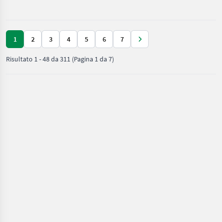
Attrezzeria
1
2
3
4
5
6
7
Risultato
1
-
48
da
311
(Pagina 1 da 7)