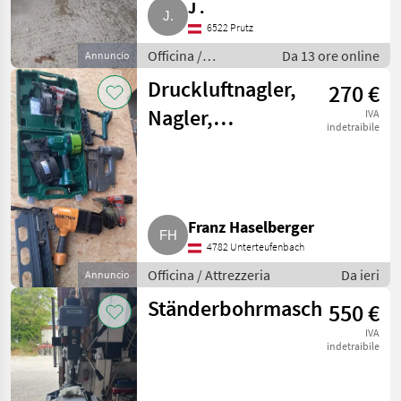
Marketplace
Annunci
J .
rivenditori
6522 Prutz
Officina /
Da 13 ore online
Annuncio
Attrezzeria
Druckluftnagler,
270 €
Nagler,
IVA
indetraibile
Nagelpistole,
Coilnagler
Franz Haselberger
4782 Unterteufenbach
Officina / Attrezzeria
Da ieri
Annuncio
Ständerbohrmaschine
550 €
IVA
indetraibile