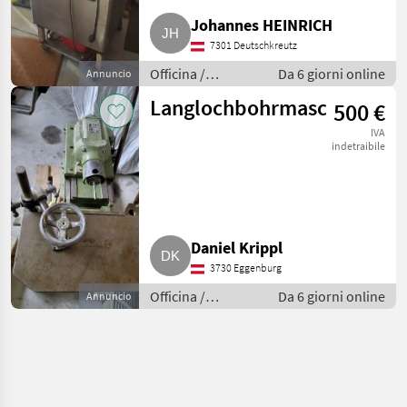
Johannes HEINRICH
7301 Deutschkreutz
Officina /
Da 6 giorni online
Annuncio
Attrezzeria
Langlochbohrmaschine
500 €
IVA
indetraibile
Daniel Krippl
3730 Eggenburg
Officina /
Da 6 giorni online
Annuncio
Attrezzeria