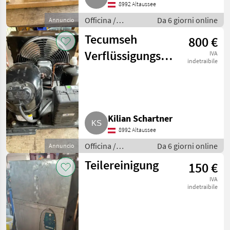
8992 Altaussee
Officina /
Da 6 giorni online
Annuncio
Attrezzeria
Tecumseh
800 €
Verflüssigungssatz
IVA
indetraibile
CAJ4476YHR
Kilian Schartner
8992 Altaussee
Officina /
Da 6 giorni online
Annuncio
Attrezzeria
Teilereinigung
150 €
IVA
indetraibile