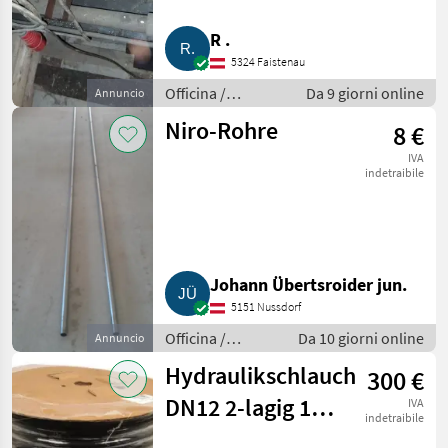
R .
5324 Faistenau
Officina /
Da 9 giorni online
Annuncio
Attrezzeria
Niro-Rohre
8 €
IVA
indetraibile
Johann Übertsroider jun.
5151 Nussdorf
Officina /
Da 10 giorni online
Annuncio
Attrezzeria
Hydraulikschlauch
300 €
DN12 2-lagig 100
IVA
indetraibile
m