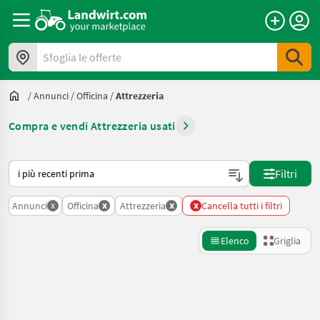
Sfoglia le offerte
/
Annunci
/
Officina
/
Attrezzeria
Compra e vendi Attrezzeria usati
Ecco come viene ordinato su Landwirt.com
Filtri
x
x
x
x
Annunci
Officina
Attrezzeria
Cancella tutti i filtri
Elenco
Griglia
Affina