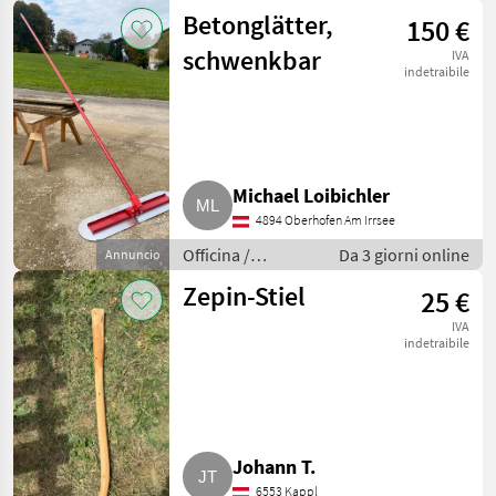
Attrezzeria
Betonglätter,
150 €
schwenkbar
IVA
indetraibile
Michael Loibichler
4894 Oberhofen Am Irrsee
Officina /
Da 3 giorni online
Annuncio
Attrezzeria
Zepin-Stiel
25 €
IVA
indetraibile
Johann T.
6553 Kappl