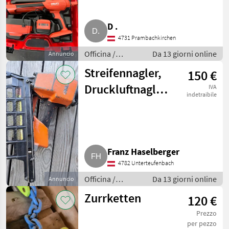
D .
4731 Prambachkirchen
Officina /
Da 13 giorni online
Annuncio
Attrezzeria
Streifennagler,
150 €
Druckluftnagler,
IVA
indetraibile
Nagler,
Nagelpistole
Franz Haselberger
4782 Unterteufenbach
Officina /
Da 13 giorni online
Annuncio
Attrezzeria
Zurrketten
120 €
Prezzo
per pezzo