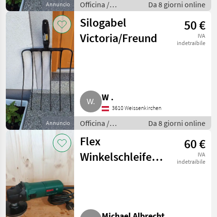
Officina /
Da 8 giorni online
Annuncio
Attrezzeria
Silogabel
50 €
Victoria/Freund
IVA
indetraibile
W .
3610 Weissenkirchen
Officina /
Da 8 giorni online
Annuncio
Attrezzeria
Flex
60 €
Winkelschleifer
IVA
indetraibile
Bosch PWS 8-125
CE
Michael Albrecht