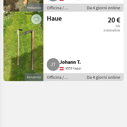
Officina /
Da 4 giorni online
Annuncio
Attrezzeria
Haue
20 €
IVA
indetraibile
Johann T.
6553 Kappl
Officina /
Da 4 giorni online
Annuncio
Attrezzeria