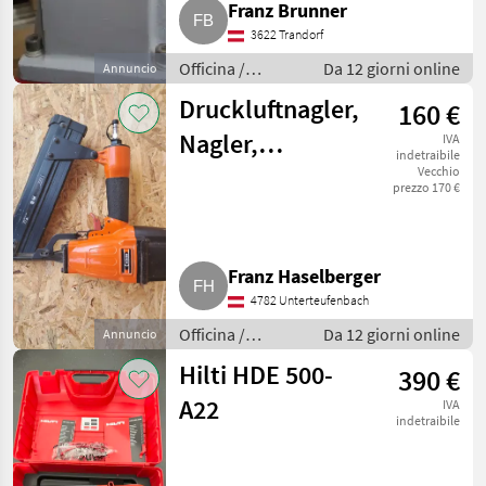
Franz Brunner
3622 Trandorf
Officina /
Da 12 giorni online
Annuncio
Attrezzeria
Druckluftnagler,
160 €
Nagler,
IVA
indetraibile
Nagelpistole,
Vecchio
prezzo 170 €
Ankernagler,
Luftdr.
Franz Haselberger
4782 Unterteufenbach
Officina /
Da 12 giorni online
Annuncio
Attrezzeria
Hilti HDE 500-
390 €
A22
IVA
indetraibile