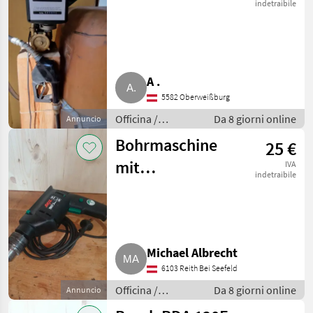
indetraibile
A .
5582 Oberweißburg
Officina /
Da 8 giorni online
Annuncio
Attrezzeria
Bohrmaschine
25 €
mit
IVA
indetraibile
Schlagfunktion
Michael Albrecht
6103 Reith Bei Seefeld
Officina /
Da 8 giorni online
Annuncio
Attrezzeria