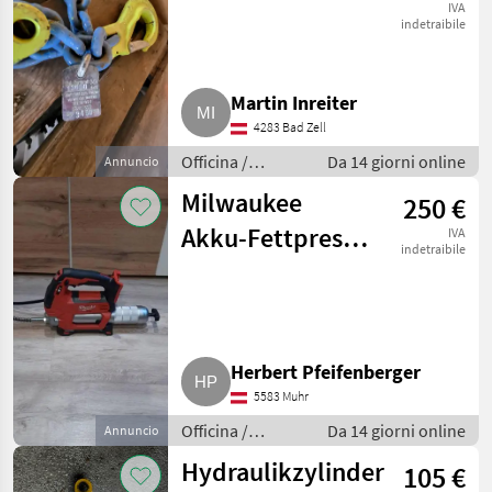
IVA
indetraibile
Martin Inreiter
4283 Bad Zell
Officina /
Da 14 giorni online
Annuncio
Attrezzeria
Milwaukee
250 €
Akku-Fettpresse
IVA
indetraibile
M18
Herbert Pfeifenberger
5583 Muhr
Officina /
Da 14 giorni online
Annuncio
Attrezzeria
Hydraulikzylinder
105 €