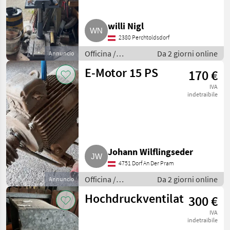
willi Nigl
2380 Perchtoldsdorf
Officina /
Da 2 giorni online
Annuncio
Attrezzeria
E-Motor 15 PS
170 €
IVA
indetraibile
Johann Wilflingseder
4751 Dorf An Der Pram
Officina /
Da 2 giorni online
Annuncio
Attrezzeria
Hochdruckventilator
300 €
IVA
indetraibile