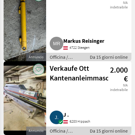
IVA
indetraibile
Markus Reisinger
4722 Steegen
Officina /
Da 15 giorni online
Annuncio
Attrezzeria
Verkaufe Ott
2.000
Kantenanleimmaschine
€
IVA
indetraibile
J .
6283 Hippach
Officina /
Da 15 giorni online
Annuncio