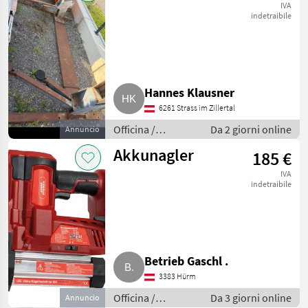
IVA
indetraibile
Hannes Klausner
6261 Strass im Zillertal
Officina /
Da 2 giorni online
Annuncio
Attrezzeria
Akkunagler
185 €
IVA
indetraibile
Betrieb Gaschl .
3383 Hürm
Officina /
Da 3 giorni online
Annuncio