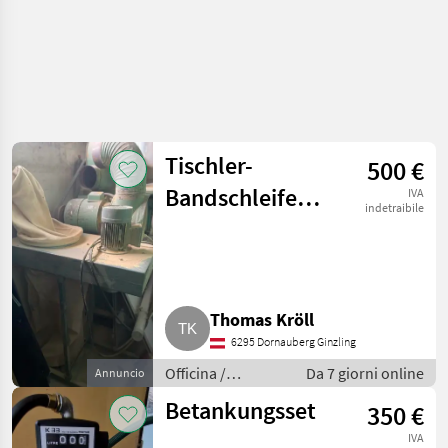
Tischler-
500 €
Bandschleife
IVA
indetraibile
inkl. Absaugung
Thomas Kröll
6295 Dornauberg Ginzling
Officina /
Da 7 giorni online
Annuncio
Attrezzeria
Betankungsset
350 €
IVA