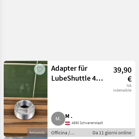
Adapter für
39,90
LubeShuttle 400
€
g passend zu
IVA
indetraibile
Akku-Fettpresse
M .
4690 Schwanenstadt
Officina /
Da 11 giorni online
Annuncio
Attrezzeria