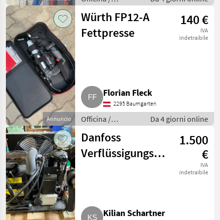
Attrezzeria
Würth FP12-A
140 €
Fettpresse
IVA
indetraibile
Florian Fleck
2295 Baumgarten
Officina /
Da 4 giorni online
Annuncio
Attrezzeria
Danfoss
1.500
Verflüssigungssatz
€
R134a 114X0781
IVA
indetraibile
Kilian Schartner