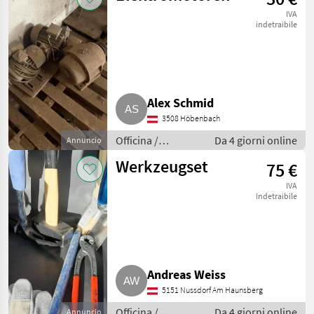
IVA
indetraibile
Alex Schmid
3508 Höbenbach
Officina /
Da 4 giorni online
Annuncio
Attrezzeria
Werkzeugset
75 €
IVA
indetraibile
Andreas Weiss
5151 Nussdorf Am Haunsberg
Officina /
Da 4 giorni online
Annuncio