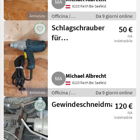
6103 Reith Bei Seefeld
Officina /
Da 9 giorni online
Annuncio
Attrezzeria
Schlagschrauber
50 €
für
IVA
indetraibile
Reifenwechsel
Michael Albrecht
6103 Reith Bei Seefeld
Officina /
Da 9 giorni online
Annuncio
Attrezzeria
Gewindeschneidmaschine
120 €
IVA
indetraibile