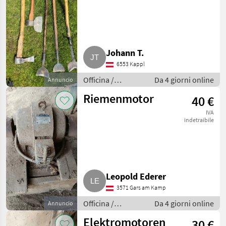
Johann T.
6553 Kappl
Officina /
Da 4 giorni online
Annuncio
Attrezzeria
Riemenmotor
40 €
IVA
indetraibile
Leopold Ederer
3571 Gars am Kamp
Officina /
Da 4 giorni online
Annuncio
Attrezzeria
Elektromotoren
30 €