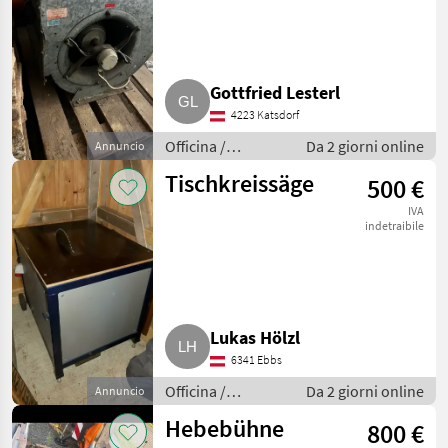
Gottfried Lesterl
4223 Katsdorf
Officina /
Da 2 giorni online
Annuncio
Attrezzeria
Tischkreissäge
500 €
IVA
indetraibile
Lukas Hölzl
6341 Ebbs
Officina /
Da 2 giorni online
Annuncio
Attrezzeria
Hebebühne
800 €