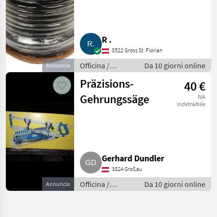
R .
8522 Gross St. Florian
Officina /
Da 10 giorni online
Annuncio
Attrezzeria
Präzisions-
40 €
Gehrungssäge
IVA
indetraibile
Gerhard Dundler
3824 Großau
Officina /
Da 10 giorni online
Annuncio
Attrezzeria