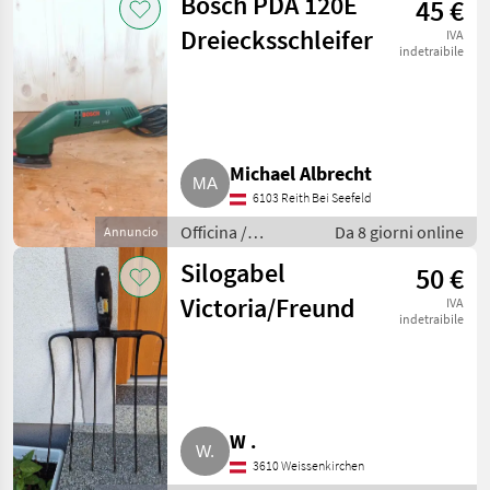
Bosch PDA 120E
45 €
Dreiecksschleifer
IVA
indetraibile
Michael Albrecht
6103 Reith Bei Seefeld
Officina /
Da 8 giorni online
Annuncio
Attrezzeria
Silogabel
50 €
Victoria/Freund
IVA
indetraibile
W .
3610 Weissenkirchen