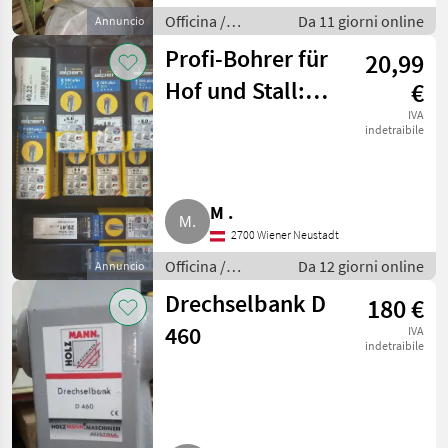
Officina /
Da 11 giorni online
Annuncio
Attrezzeria
Profi-Bohrer für
20,99
Hof und Stall:
€
Alpen F4 FORTE
IVA
indetraibile
(SDS-plus)
M .
2700 Wiener Neustadt
Officina /
Da 12 giorni online
Annuncio
Attrezzeria
Drechselbank D
180 €
460
IVA
indetraibile