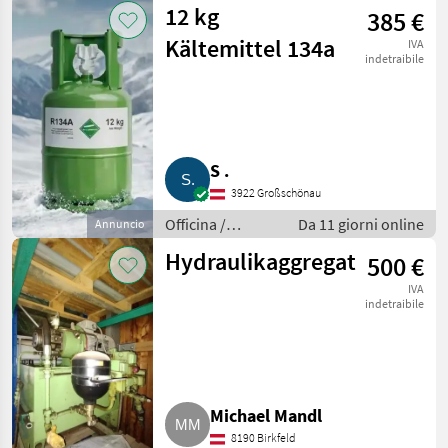
12 kg
385 €
Kältemittel 134a
IVA
indetraibile
S .
3922 Großschönau
Officina /
Da 11 giorni online
Annuncio
Attrezzeria
Hydraulikaggregat
500 €
IVA
indetraibile
Michael Mandl
8190 Birkfeld