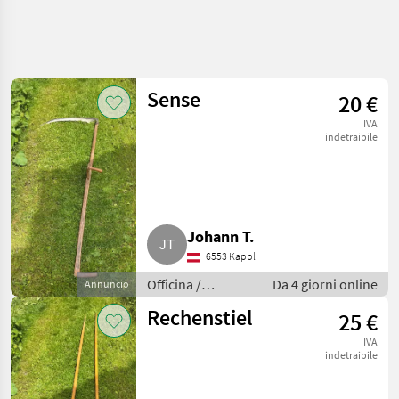
Sense
20 €
IVA
indetraibile
Johann T.
6553 Kappl
Officina /
Da 4 giorni online
Annuncio
Attrezzeria
Rechenstiel
25 €
IVA
indetraibile