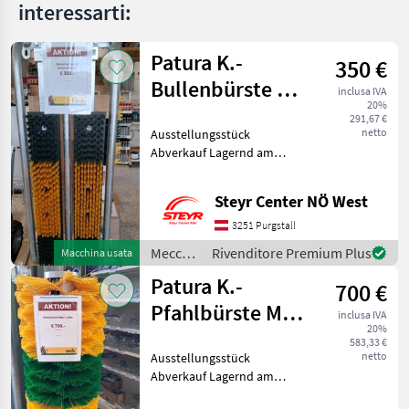
interessarti:
Patura K.-
350 €
Bullenbürste mit
inclusa IVA
20%
Schutzrahmen
291,67 €
netto
Ausstellungsstück
Abverkauf Lagernd am
Standort Purgstall Herr
Wagner 067683909233
Steyr Center NÖ West
Meccanizzazione interna
Strumenti per zootecnia e
3251 Purgstall
cura animali
Meccanizzazione
Rivenditore Premium Plus
Macchina usata
interna
Patura K.-
700 €
/ Patura
Pfahlbürste Maxi
inclusa IVA
20%
1,50m
583,33 €
netto
Ausstellungsstück
Abverkauf Lagernd am
Standort Purgstall Herr