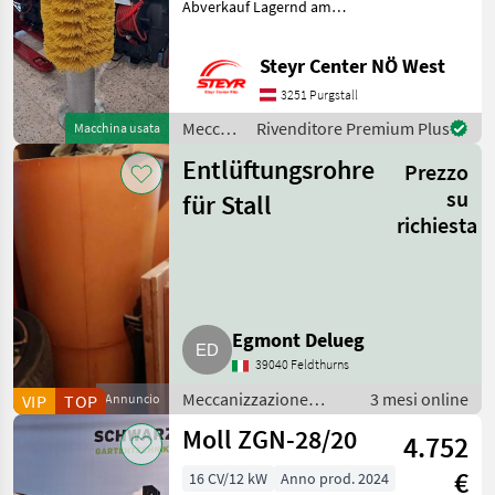
Abverkauf Lagernd am
Standort Purgstall Herr
Wagner 0676/83909233
Steyr Center NÖ West
Meccanizzazione interna
Strumenti per zootecnia e
3251 Purgstall
cura animali
Meccanizzazione
Rivenditore Premium Plus
Macchina usata
interna
Entlüftungsrohre
Prezzo
/ Patura
su
für Stall
richiesta
Egmont Delueg
39040 Feldthurns
Meccanizzazione
3 mesi online
VIP
TOP
Annuncio
interna / Macchinari
Moll ZGN-28/20
4.752
per stalle
€
16 CV/12 kW
Anno prod. 2024