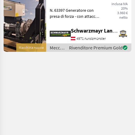
inclusa IVA
20%
N. 63397 Generatore con
3.960 €
presa di forza - con attacco
netto
a 3 punti - con regolazione
elettronica della tensione
Schwarzmayr Landtechnik GmbH - Aurolzmünster
AVR2 con rilevamento
4971 Aurolzmünster
trifase del valore effettivo -
ada
Meccanizzazione
Rivenditore Premium Gold
Macchina nuova
interna
/ Moll