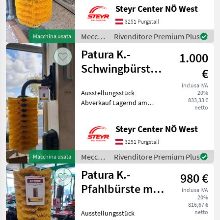
Wagner 0676/83909233
Steyr Center NÖ West
Meccanizzazione interna
Strumenti per zootecnia e
3251 Purgstall
cura animali
Meccanizzazione
Rivenditore Premium Plus
Macchina usata
interna
Patura K.-
1.000
/ Patura
Schwingbürste
€
Maxi
inclusa IVA
Ausstellungsstück
20%
833,33 €
Abverkauf Lagernd am
netto
Standort Purgstall Herr
Wagner 0676/83909233
Steyr Center NÖ West
Meccanizzazione interna
Strumenti per zootecnia e
3251 Purgstall
cura animali
Meccanizzazione
Rivenditore Premium Plus
Macchina usata
interna
Patura K.-
980 €
/ Patura
Pfahlbürste mit
inclusa IVA
20%
Bodenplatte
816,67 €
netto
Ausstellungsstück