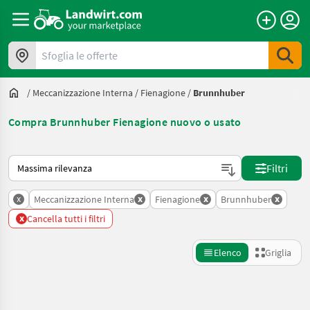
Sfoglia le offerte
/
Meccanizzazione Interna
/
Fienagione
/
Brunnhuber
Compra Brunnhuber Fienagione nuovo o usato
Ecco come viene ordinato su Landwirt.com
Filtri
x
x
x
x
Meccanizzazione Interna
Fienagione
Brunnhuber
x
Cancella tutti i filtri
Elenco
Griglia