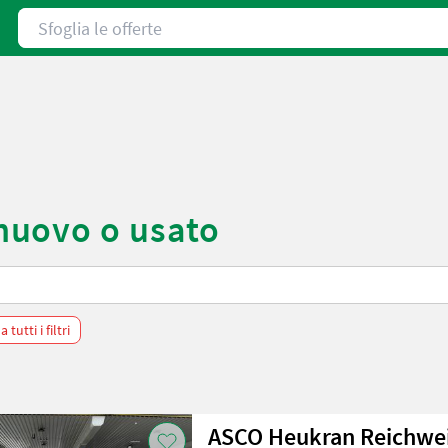
Sfoglia le offerte
nuovo o usato
 tutti i filtri
ASCO Heukran Reichwe