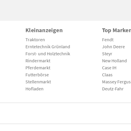
Kleinanzeigen
Top Marke
Traktoren
Fendt
Erntetechnik Grünland
John Deere
Forst- und Holztechnik
Steyr
Rindermarkt
New Holland
Pferdemarkt
Case IH
Futterbörse
Claas
Stellenmarkt
Massey Fergu
Hofladen
Deutz-Fahr