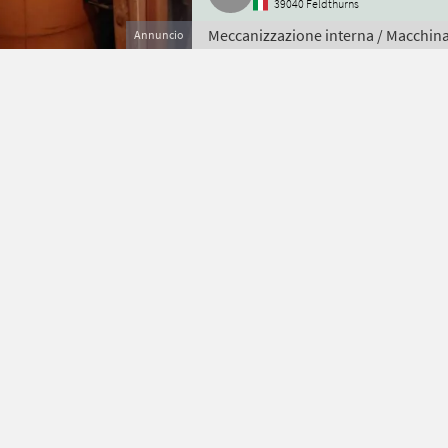
39040 Feldthurns
Meccanizzazione interna / Macchinar
Annuncio