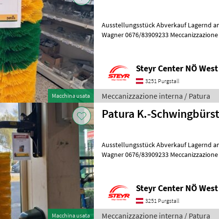
Ausstellungsstück Abverkauf Lagernd am
Wagner 0676/83909233 Meccanizzazione interna Strumenti per
zootecnia e cura animali
Steyr Center NÖ West
3251 Purgstall
Meccanizzazione interna / Patura
Macchina usata
Patura K.-Schwingbürs
Ausstellungsstück Abverkauf Lagernd am
Wagner 0676/83909233 Meccanizzazione interna Strumenti per
zootecnia e cura animali
Steyr Center NÖ West
3251 Purgstall
Meccanizzazione interna / Patura
Macchina usata