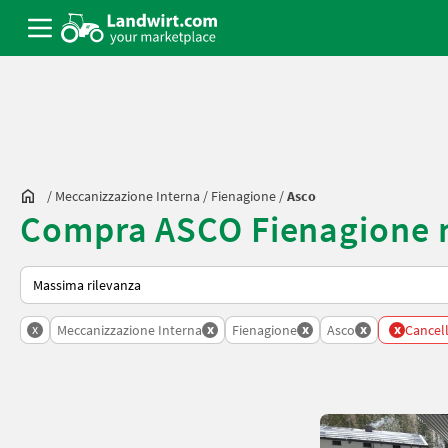
/
Meccanizzazione Interna
/
Fienagione
/
Asco
Compra ASCO Fienagione 
Ecco come viene ordinato su Landwirt.com
x
x
x
x
x
Meccanizzazione Interna
Fienagione
Asco
Cancella