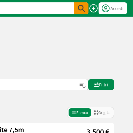
Accedi
Filtri
Elenco
Griglia
ite 7,5m
3.500 €