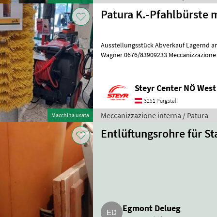
Patura K.-Pfahlbürste 
Ausstellungsstück Abverkauf Lagernd am
Wagner 0676/83909233 Meccanizzazione interna Strumenti per
zootecnia e cura animali
Steyr Center NÖ West
3251 Purgstall
Meccanizzazione interna / Patura
Macchina usata
Entlüftungsrohre für Sta
Egmont Delueg