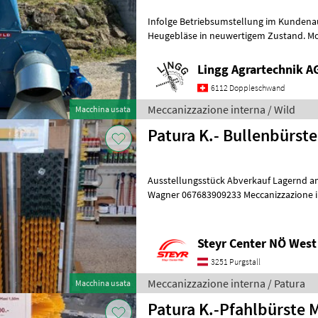
Infolge Betriebsumstellung im Kundenau
Heugebläse in neuwertigem Zustand. M
Frequenzumformer für stufenlose Drehz
Lingg Agrartechnik A
6112 Doppleschwand
Meccanizzazione interna / Wild
Macchina usata
Patura K.- Bullenbürst
Ausstellungsstück Abverkauf Lagernd am
Wagner 067683909233 Meccanizzazione interna Strumenti per
zootecnia e cura animali
Steyr Center NÖ West
3251 Purgstall
Meccanizzazione interna / Patura
Macchina usata
Patura K.-Pfahlbürste 