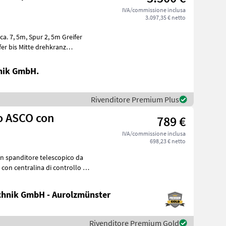
IVA/commissione inclusa
3.097,35 € netto
 2, 5m Greifer
er bis Mitte drehkranz
nik GmbH.
Rivenditore Premium Plus
co ASCO con
789 €
IVA/commissione inclusa
698,23 € netto
 con centralina di controllo -
hnik GmbH - Aurolzmünster
Rivenditore Premium Gold