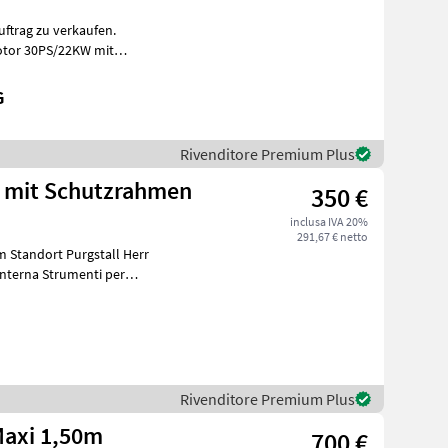
ftrag zu verkaufen.
otor 30PS/22KW mit
ahlverstellung
G
Rivenditore Premium Plus
e mit Schutzrahmen
350 €
inclusa IVA 20%
291,67 € netto
 Standort Purgstall Herr
Rivenditore Premium Plus
Maxi 1,50m
700 €