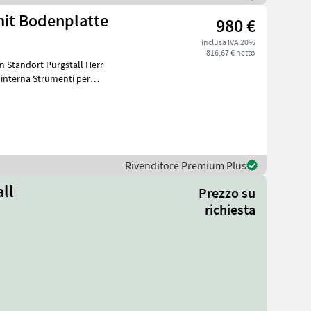
mit Bodenplatte
980 €
inclusa IVA 20%
816,67 € netto
 Standort Purgstall Herr
Rivenditore Premium Plus
ll
Prezzo su
richiesta