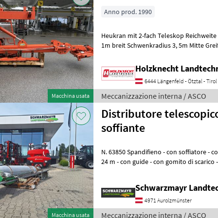
Anno prod. 1990
Heukran mit 2-fach Teleskop Reichweite ca. 7, 5m, Spur
1m breit Schwenkradius 3, 5m Mitte Greif
Betriebsbereit wie steht! Wir fr
Holzknecht Landtech
6444 Längenfeld - Ötztal - Tirol
Meccanizzazione interna / ASCO
Macchina usata
Distributore telescopi
soffiante
N. 63850 Spandifieno - con soffiatore - con spanditore telescopico da
24 m - con guide - con gomito di scarico -
con alimentazione da
Schwarzmayr Landtec
4971 Aurolzmünster
Meccanizzazione interna / ASCO
Macchina usata