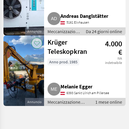
Andreas Danglstätter
5161 Elixhausen
Meccanizzazione
Da 24 giorni online
Annuncio
interna /
Krüger
4.000
Fienagione
Teleskopkran
€
IVA
Anno prod. 1985
indetraibile
Melanie Egger
6393 Sankt Ulrich am Pillersee
Meccanizzazione
1 mese online
Annuncio
interna / Fienagione