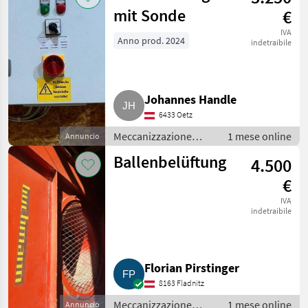
mit Sonde
€
IVA
Anno prod. 2024
indetraibile
Johannes Handle
6433 Oetz
Meccanizzazione
1 mese online
Annuncio
interna / Fienagione
Ballenbelüftung
4.500
€
IVA
indetraibile
Florian Pirstinger
8163 Fladnitz
Meccanizzazione
1 mese online
Annuncio