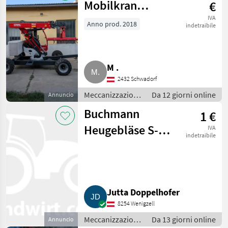
Mobilkran
€
M6090B
IVA
Anno prod. 2018
indetraibile
M .
2432 Schwadorf
Meccanizzazione
Da 12 giorni online
Annuncio
interna /
Buchmann
1 €
Fienagione
Heugebläse S-
IVA
indetraibile
500er und 400er
Rohrbögen
Jutta Doppelhofer
8254 Wenigzell
Meccanizzazione
Da 13 giorni online
Annuncio