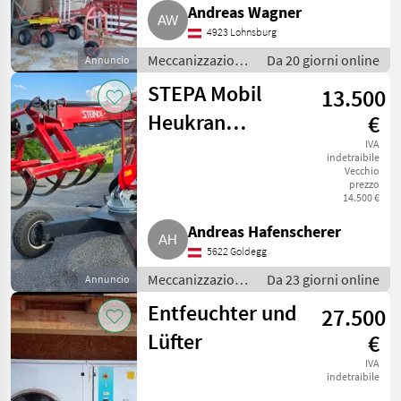
Andreas Wagner
4923 Lohnsburg
Meccanizzazione
Da 20 giorni online
Annuncio
interna /
STEPA Mobil
13.500
Fienagione
Heukran
€
MK32.85
IVA
indetraibile
Vecchio
prezzo
14.500 €
Andreas Hafenscherer
5622 Goldegg
Meccanizzazione
Da 23 giorni online
Annuncio
interna /
Entfeuchter und
27.500
Fienagione
Lüfter
€
IVA
indetraibile