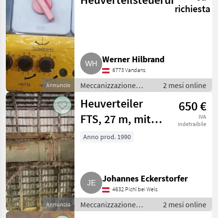
richiesta
Werner Hilbrand
6773 Vandans
Meccanizzazione
2 mesi online
Annuncio
interna / Fienagione
Heuverteiler
650 €
FTS, 27 m, mit
IVA
indetraibile
Auer Gebläse
Anno prod. 1990
Johannes Eckerstorfer
4632 Pichl bei Wels
Meccanizzazione
2 mesi online
Annuncio
interna / Fienagione