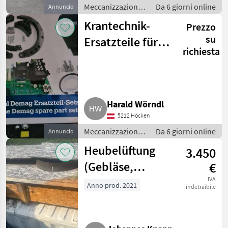
Meccanizzazione
Da 6 giorni online
Annuncio
interna /
Krantechnik-
Prezzo
Fienagione
su
Ersatzteile für
richiesta
Industriekunden,
Instandhalter
Harald Wörndl
5212 Höcken
Meccanizzazione
Da 6 giorni online
Annuncio
interna /
Heubelüftung
3.450
Fienagione
(Gebläse,
€
Ballenbelüftung,
IVA
Anno prod. 2021
indetraibile
…)