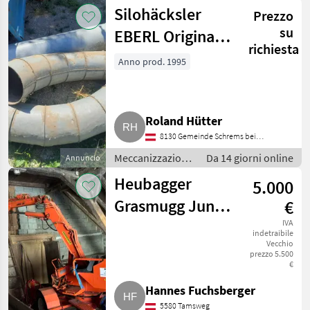
interna /
Silohäcksler
Prezzo
Fienagione
su
EBERL Original
richiesta
2.500
Anno prod. 1995
Roland Hütter
8130 Gemeinde Schrems bei
Frohnleiten
Meccanizzazione
Da 14 giorni online
Annuncio
interna /
Heubagger
5.000
Fienagione
Grasmugg Junior
€
280
IVA
indetraibile
Vecchio
prezzo 5.500
€
Hannes Fuchsberger
5580 Tamsweg