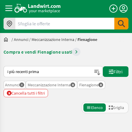
Sfoglia le offerte
/
Annunci
/
Meccanizzazione Interna
/
Fienagione
Compra e vendi Fienagione usati
Ecco come viene ordinato su Landwirt.com
Filtri
x
x
x
Annunci
Meccanizzazione Interna
Fienagione
x
Cancella tutti i filtri
Elenco
Griglia