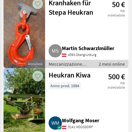
Kranhaken für
50 €
Stepa Heukran
IVA
indetraibile
Martin Schwarzlmüller
4593 Obergrünburg
Meccanizzazione
2 mesi online
Annuncio
interna / Fienagione
Heukran Kiwa
500 €
IVA
Anno prod. 1984
indetraibile
Wolfgang Moser
5141 MOOSDORF