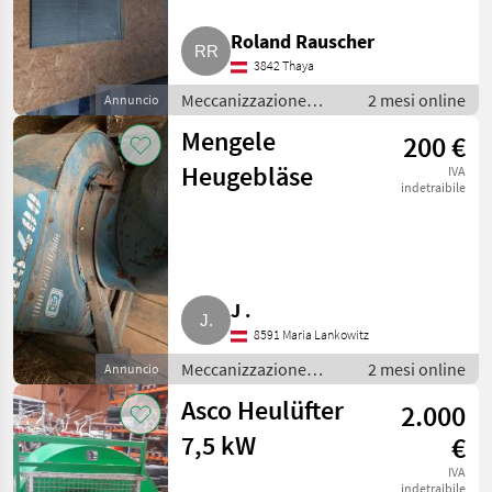
Roland Rauscher
3842 Thaya
Meccanizzazione
2 mesi online
Annuncio
interna / Fienagione
Mengele
200 €
Heugebläse
IVA
indetraibile
J .
8591 Maria Lankowitz
Meccanizzazione
2 mesi online
Annuncio
interna / Fienagione
Asco Heulüfter
2.000
7,5 kW
€
IVA
indetraibile