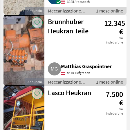
3925 Arbesbach
Meccanizzazione
1 mese online
Annuncio
interna / Fienagione
Brunnhuber
12.345
Heukran Teile
€
IVA
indetraibile
Matthias Graspointner
5310 Tiefgraben
Meccanizzazione
1 mese online
Annuncio
interna / Fienagione
Lasco Heukran
7.500
€
IVA
indetraibile