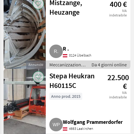
Mistzange,
400 €
Fienagione
Heuzange
IVA
indetraibile
R .
8124 Übelbach
Meccanizzazione
Da 4 giorni online
Annuncio
interna /
Stepa Heukran
22.500
Fienagione
H60115C
€
IVA
Anno prod. 2015
indetraibile
Wolfgang Prammerdorfer
4663 Laakirchen