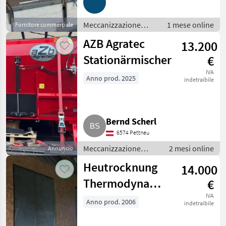
Meccanizzazione
1 mese online
Fornitore commerciale
interna / Fienagione
AZB Agratec
13.200
Stationärmischer
€
IVA
Anno prod. 2025
indetraibile
Bernd Scherl
6574 Pettneu
Meccanizzazione
2 mesi online
Annuncio
interna / Fienagione
Heutrocknung
14.000
Thermodynamik
€
60 kW, Aggregat
IVA
Anno prod. 2006
indetraibile
210 kVA