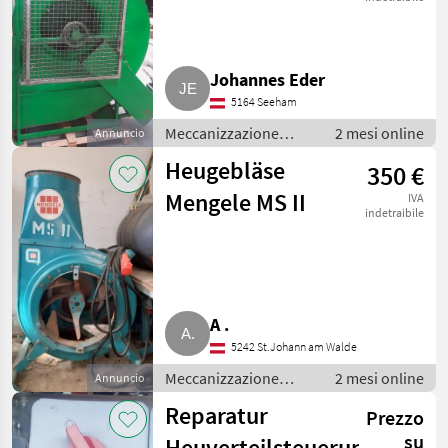
Johannes Eder
5164 Seeham
Meccanizzazione
2 mesi online
Annuncio
interna / Fienagione
Heugebläse
350 €
Mengele MS II
IVA
indetraibile
A .
5242 St.Johann am Walde
Meccanizzazione
2 mesi online
Annuncio
interna / Fienagione
Reparatur
Prezzo
su
Heuverteilsteuerung