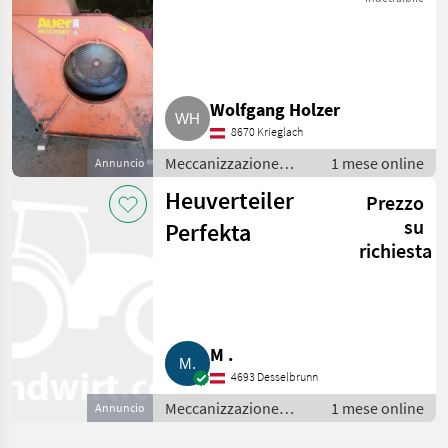
Wolfgang Holzer
8670 Krieglach
Meccanizzazione
1 mese online
Annuncio
interna / Fienagione
Heuverteiler
Prezzo
su
Perfekta
richiesta
M .
4693 Desselbrunn
Meccanizzazione
1 mese online
Annuncio
interna / Fienagione