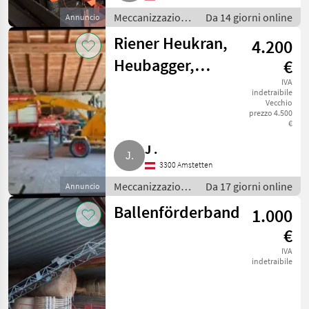
Meccanizzazione
Da 14 giorni online
Annuncio
interna /
Riener Heukran,
4.200
Fienagione
Heubagger,
€
Mistbagger
IVA
indetraibile
Vecchio
prezzo 4.500
€
J .
3300 Amstetten
Meccanizzazione
Da 17 giorni online
Annuncio
interna /
Ballenförderband
1.000
Fienagione
€
IVA
indetraibile