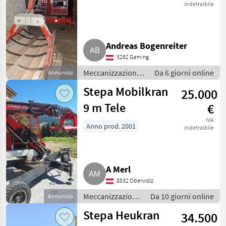
indetraibile
Andreas Bogenreiter
3292 Gaming
Meccanizzazione
Da 6 giorni online
Annuncio
interna /
Stepa Mobilkran
25.000
Fienagione
9 m Tele
€
IVA
Anno prod. 2001
indetraibile
A Merl
8832 Oberwölz
Meccanizzazione
Da 10 giorni online
Annuncio
interna /
Stepa Heukran
34.500
Fienagione