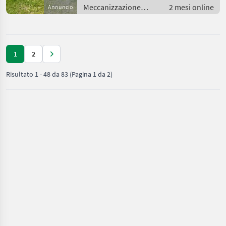
Meccanizzazione
2 mesi online
Annuncio
interna / Fienagione
1
2
Risultato
1
-
48
da
83
(Pagina 1 da 2)