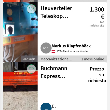
interna / Fienagione
Heuverteiler
1.300
Teleskop
€
Perfekta
IVA
indetraibile
Markus Klapfenböck
4724 Neukirchen A. Walde
Meccanizzazione
1 mese online
Annuncio
interna / Fienagione
Buchmann
Prezzo
su
Express
richiesta
Zubringerband
E .