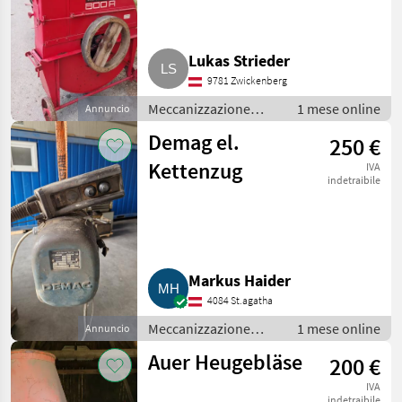
Laval 800R
Lukas Strieder
9781 Zwickenberg
Meccanizzazione
1 mese online
Annuncio
interna / Fienagione
Demag el.
250 €
Kettenzug
IVA
indetraibile
Markus Haider
4084 St.agatha
Meccanizzazione
1 mese online
Annuncio
interna / Fienagione
Auer Heugebläse
200 €
IVA
indetraibile