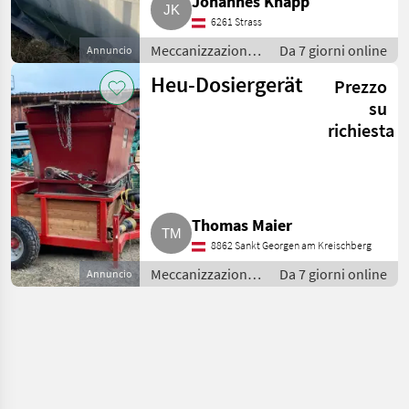
Johannes Knapp
6261 Strass
Meccanizzazione
Da 7 giorni online
Annuncio
interna /
Heu-Dosiergerät
Prezzo
Fienagione
su
richiesta
Thomas Maier
8862 Sankt Georgen am Kreischberg
Meccanizzazione
Da 7 giorni online
Annuncio
interna /
Fienagione