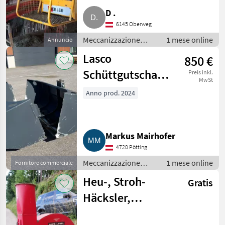
D .
6145 Oberweg
Meccanizzazione
1 mese online
Annuncio
interna / Fienagione
Lasco
850 €
Schüttgutschaufel
Preis inkl.
MwSt
0,75 m³
Anno prod. 2024
Markus Mairhofer
4720 Pötting
Meccanizzazione
1 mese online
Fornitore commerciale
interna / Fienagione
Heu-, Stroh-
Gratis
Häcksler,
Gebläse Alfa-