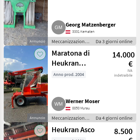
Georg Matzenberger
3331 Kematen
Meccanizzazione
Da 3 giorni online
Annuncio
interna /
Maratona di
14.000
Fienagione
Heukran
€
Maratona
IVA
Anno prod. 2004
indetraibile
Werner Moser
8850 Murau
Meccanizzazione
Da 4 giorni online
Annuncio
interna /
Heukran Asco
8.500
Fienagione