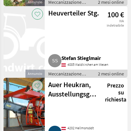
Meccanizzazione
2 mesi online
Annuncio
interna / Fienagione
Heuverteiler Stg.
100 €
IVA
indetraibile
Stefan Stieglmair
4085 Waldkirchen am Wesen
Meccanizzazione
2 mesi online
Annuncio
interna / Fienagione
Auer Heukran,
Prezzo
su
Ausstellungsgerät,
richiesta
HK66113
4202 Hellmonsödt