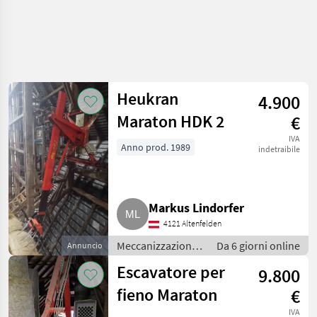
Heukran
4.900
Maraton HDK 2
€
IVA
Anno prod. 1989
indetraibile
Markus Lindorfer
4121 Altenfelden
Meccanizzazione
Da 6 giorni online
Annuncio
interna /
Escavatore per
9.800
Fienagione
fieno Maraton
€
IVA