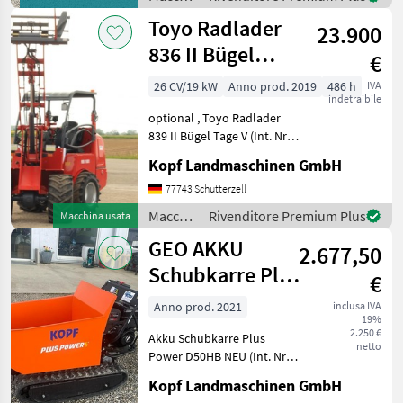
Palettengabel
edili /
Toyo Radlader
Neumaschine 2024 3, 1
23.900
Toyo
836 II Bügel
€
Stage V 310
26 CV/19 kW
Anno prod. 2019
486 h
IVA
indetraibile
Hubmast
optional , Toyo Radlader
839 II Bügel Tage V (Int. Nr.
13206) TOYO 836 II Bügel
Kopf Landmaschinen GmbH
Stage V Baujahr 2019 486
Betriebsstunden 3, 10 m
77743 Schutterzell
Hubhöhe / Hubmast
Macchine
Rivenditore Premium Plus
Macchina usata
Allradantrieb übe
edili /
GEO AKKU
2.677,50
Toyo
Schubkarre Plus
€
Power D50HB
Anno prod. 2021
inclusa IVA
19%
NEU
2.250 €
Akku Schubkarre Plus
netto
Power D50HB NEU (Int. Nr.
13089) Akku Schubkarre
Kopf Landmaschinen GmbH
Mini Dumper Baujahr 2021