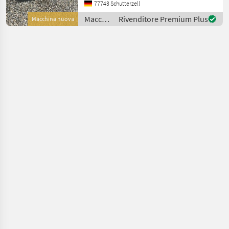
Manufaktur: Plus Power
77743 Schutterzell
Modell: D50HB Engine: B+S
Macchine
Rivenditore Premium Plus
Macchina nuova
Net weight: 255,
edili /
Geo