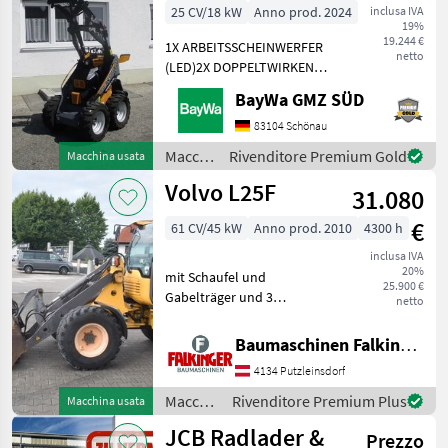
25 CV/18 kW
Anno prod. 2024
inclusa IVA
19%
19.244 €
1X ARBEITSSCHEINWERFER
netto
(LED)2X DOPPELTWIRKEND
MECHANISCHGEGENGEWICHT
BayWa GMZ SÜD
UNTER DER TRITTGIANT
COMPACT
83104 Schönau
WERKZEUGAUFNAHMEMotor-
Macchine
Rivenditore Premium Gold
Macchina usata
Moderner Kubota
edili /
Volvo L25F
Dreizylinderdieselmotor,
31.080
Sonstige
Typ
€
61 CV/45 kW
Anno prod. 2010
4300 h
inclusa IVA
20%
mit Schaufel und
25.900 €
Gabelträger und 3
netto
hydraulischen Steuerkreis!!
Betriebsgewicht: 5200kg
Baumaschinen Falkinger
Reifen 70% Der Volvo L25F
4134 Putzleinsdorf
ist in einem guten
Zustand!! BAUMASCHINEN
Macchine
Rivenditore Premium Plus
Macchina usata
FALKIN
edili /
JCB Radlader &
Prezzo
Volvo