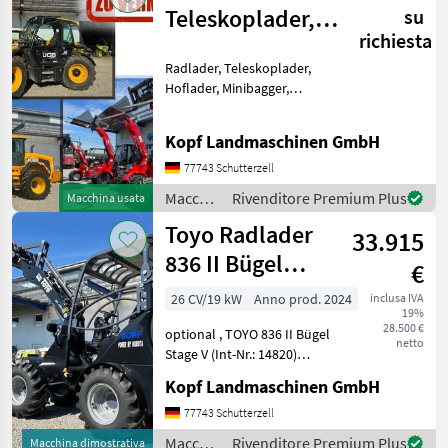
Teleskoplader,
su
richiesta
Toyo Hoflader,
Radlader, Teleskoplader,
Min
Hoflader, Minibagger,
Minidumper zu vermieten
(Int. Nr. 17605)
Kopf Landmaschinen GmbH
Verschiedene Maschinen zu
vermieten - Minibagger -
77743 Schutterzell
Hoflader (Toyo) - JCB Te
Macchine
Rivenditore Premium Plus
Macchina usata
edili /
Toyo Radlader
33.915
JCB
836 II Bügel
€
Black, 4.
26 CV/19 kW
Anno prod. 2024
inclusa IVA
19%
Steuerkreis
28.500 €
optional , TOYO 836 II Bügel
netto
Stage V (Int-Nr.: 14820)
BLACK Edition, 4.
Kopf Landmaschinen GmbH
Steuerkreis, STVZO-
GutachtenStandard
77743 Schutterzell
Schaufel 110 cm und
Macchine
Rivenditore Premium Plus
Macchina dimostrativa