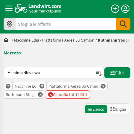
Sfoglia le offerte
/
Macchine Edili
/
Piattaforma Aerea Su Camion
/
Ruthmann Steiger
Mercato
Ecco come viene ordinato su Landwirt.com
Filtri
x
x
x
Macchine Edili
Piattaforma Aerea Su Camion
x
x
Ruthmann Steiger
Cancella tutti i filtri
Elenco
Griglia