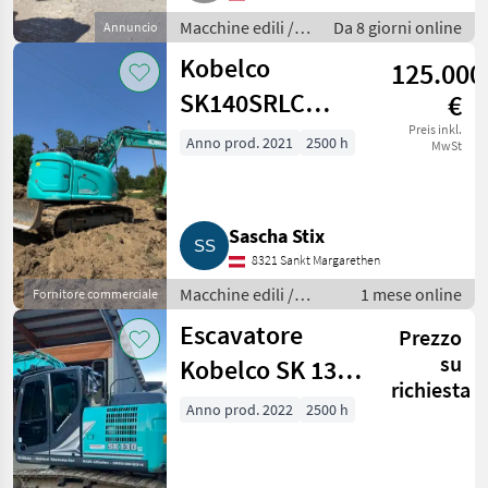
Macchine edili /
Da 8 giorni online
Annuncio
Escavatori
Kobelco
125.000
cingolati
SK140SRLC
€
Kurzheckbagger
Preis inkl.
Anno prod. 2021
2500 h
MwSt
Sascha Stix
8321 Sankt Margarethen
Macchine edili /
1 mese online
Fornitore commerciale
Escavatori cingolati
Escavatore
Prezzo
su
Kobelco SK 130
richiesta
LC (SK 130 LC)
Anno prod. 2022
2500 h