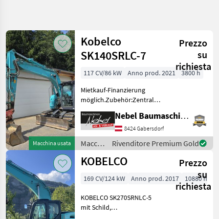
Affina
la
ricerca
Kobelco
Prezzo
SK140SRLC-7
su
Categoria
Paese
Filtri
4
richiesta
117 CV/86 kW
Anno prod. 2021
3800 h
Mostra
PERCORSO
Mietkauf-Finanzierung
Reimposta
37
ATTUALE
möglich.Zubehör:Zentralschmierung,
risultati
Powertilt, 2 Tieflöffel
Macchine
Nebel Baumaschinen
600mm 1000mm
edili
1Böschungslöffel 2000mm.
8424 Gabersdorf
Macchine
Macchine edili Escavatori
Edili
Macchine
Rivenditore Premium Gold
Macchina usata
cingolati
Escavatori
edili /
KOBELCO
Cingolati
Prezzo
Kobelco
su
Kobelco
169 CV/124 kW
Anno prod. 2017
10880 h
richiesta
SCEGLI
KOBELCO SK270SRNLC-5
CATEGORIA
mit Schild,
vollhydraulischem