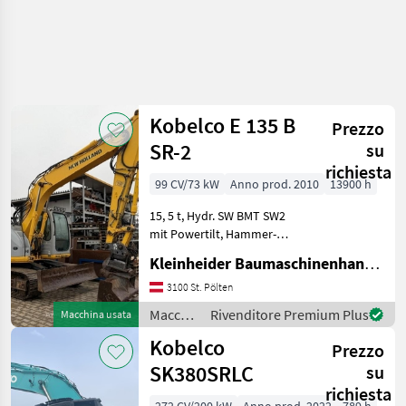
Kobelco E 135 B
Prezzo
SR-2
su
richiesta
99 CV/73 kW
Anno prod. 2010
13900 h
15, 5 t, Hydr. SW BMT SW2
mit Powertilt, Hammer-
Greiferleitung, Klima, 2
Kleinheider Baumaschinenhandel GmbH.
Tieflöffel, 1 Böschungslöffel
Macchine edili Escavatori
3100 St. Pölten
cingolati
Macchine
Rivenditore Premium Plus
Macchina usata
edili /
Kobelco
Prezzo
Kobelco
SK380SRLC
su
richiesta