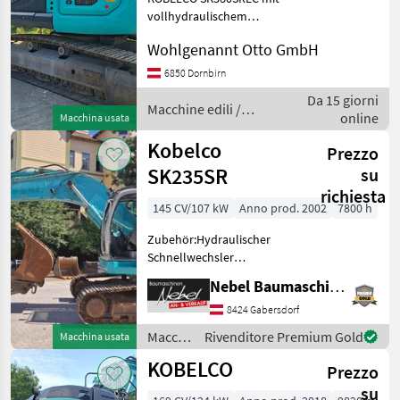
SK235SR
vollhydraulischem
Schnellwechsler Oilquick
MARKETPLACE
Wohlgenannt Otto GmbH
OQ70/55; Macchine edili
Escavatori cingolati
6850 Dornbirn
Offerte dei
Marketplace
Annunci
rivenditori
Da 15 giorni
Macchine edili /
online
Macchina usata
Kobelco
Kobelco
Prezzo
SK235SR
su
richiesta
145 CV/107 kW
Anno prod. 2002
7800 h
Zubehör:Hydraulischer
Schnellwechsler
Baumaschinentechnik SW3,
Nebel Baumaschinen
1Tieflöffel
1400mm.Eigengewicht:ca.26000Kg.Breite
8424 Gabersdorf
2999mm.Laufwerk 90%.
Macchine
Rivenditore Premium Gold
Macchina usata
Macchine edili Escavatori
edili /
KOBELCO
cingo
Prezzo
Kobelco
su