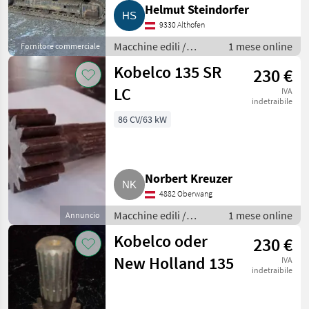
Helmut Steindorfer
9330 Althofen
Macchine edili /
1 mese online
Fornitore commerciale
Escavatori cingolati
Kobelco 135 SR
230 €
LC
IVA
indetraibile
86 CV/63 kW
Norbert Kreuzer
4882 Oberwang
Macchine edili /
1 mese online
Annuncio
Escavatori cingolati
Kobelco oder
230 €
New Holland 135
IVA
indetraibile