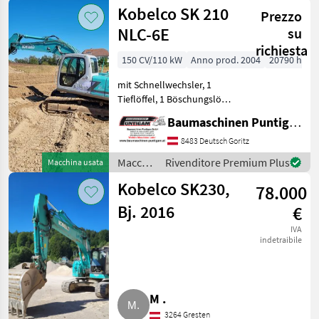
Kobelco SK 210
Prezzo
NLC-6E
su
richiesta
150 CV/110 kW
Anno prod. 2004
20790 h
mit Schnellwechsler, 1
Tieflöffel, 1 Böschungslöffel
Referenznummer: 14807
Baumaschinen Puntigam GmbH
Baumaschinen Puntigam
GmbH Unser Spezialgebiet:
8483 Deutsch Goritz
Ankauf - Verkauf -
Macchine
Rivenditore Premium Plus
Macchina usata
Vermietung von Bau
edili /
Kobelco SK230,
78.000
Kobelco
Bj. 2016
€
IVA
indetraibile
M .
3264 Gresten