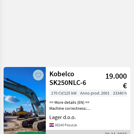
Kobelco
19.000
SK250NLC-6
€
170 CV/125 kW
Anno prod. 2001
23340 h
== More details (EN) ==
Machine correctness:
Correct Caterpillar width:
Lager d.o.o.
600 mm installation for
88240 Posusije
hammer/pliers mechanical
quick coupling loading