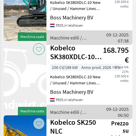
139.500 €
Kobelco SK380XDLC-10 New
netto
/ Unused / Hammer Lines
Year: 2026 Reference
Boss Machinery BV
number: BM005296 Hours: 8
5505JA Veldhoven
Type SK380XDLC-10
Location Veldhoven,
09-12-2025
Macchina usata
Macchine edili /
Netherlands NON CE
07:38
Kobelco
Available
Kobelco
168.795
SK380XDLC-10 -
€
New / Unused /
256 CV/188 kW
Anno prod. 2026
inclusa IVA
5 h
21%
Hammer Lines
139.500 €
Kobelco SK380XDLC-10 New
netto
/ Unused / Hammer Lines
Year: 2026 Reference
Boss Machinery BV
number: BM005421 Hours: 5
5505JA Veldhoven
Type SK380XDLC-10
Location Veldhoven,
09-12-2025
Macchina usata
Macchine edili /
Netherlands NON CE
06:50
Kobelco
Available
Kobelco SK250
Prezzo
NLC
su