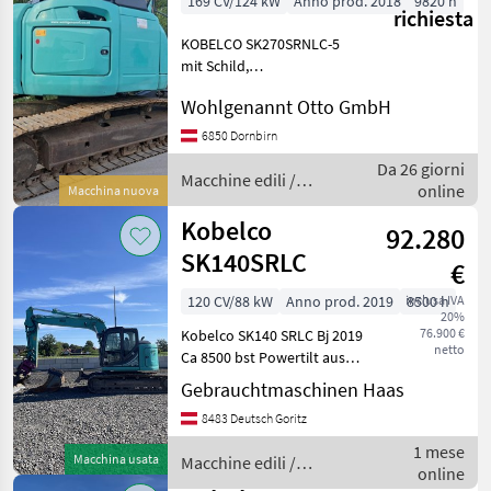
169 CV/124 kW
Anno prod. 2018
9820 h
richiesta
KOBELCO SK270SRNLC-5
mit Schild,
vollhydraulischer
Wohlgenannt Otto GmbH
Schnellwechsler
Winkelbauer, Kleenoilfilter,
6850 Dornbirn
Zahnlöffel, zusätzliches
Da 26 giorni
Heckgewicht; MS05042
Macchine edili /
online
Macchina nuova
Macchine edili Escavat
Kobelco
Kobelco
92.280
SK140SRLC
€
120 CV/88 kW
Anno prod. 2019
inclusa IVA
8500 h
20%
76.900 €
Kobelco SK140 SRLC Bj 2019
netto
Ca 8500 bst Powertilt aus
BJ 2025 3 Löffel
Gebrauchtmaschinen Haas
Hydraulischer
8483 Deutsch Goritz
Schnellwechsler Alle
Leitungen Klima Laufwerk
1 mese
Macchina usata
Macchine edili /
ca 70% gepflegte
online
Kobelco