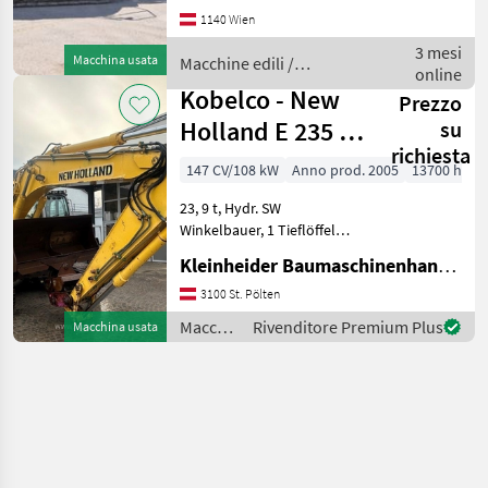
(+1400kg), komplette
1140 Wien
hydraulische Verrohrung,
Zentralschmieranlage,
3 mesi
Macchina usata
Macchine edili /
hydraulischer
online
Kobelco
Schnellwechsler BM
Kobelco - New
Prezzo
Holland E 235 SR
su
richiesta
- 1ES
147 CV/108 kW
Anno prod. 2005
13700 h
23, 9 t, Hydr. SW
Winkelbauer, 1 Tieflöffel
1300 mm., 1 hydr. bölö 2000
Kleinheider Baumaschinenhandel GmbH.
mm, Hammer-
Greiferleitung Macchine
3100 St. Pölten
edili Escavatori cingolati
Macchine
Rivenditore Premium Plus
Macchina usata
edili /
Kobelco