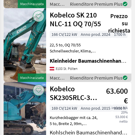
Eisenplatten und
Macchine
Rivenditore Premium Plus
Macchina usata
geschraubten
edili /
Kobelco SK 210
GummipadsKob Ma
Prezzo
Kobelco
NLC-11 OQ 70/55
su
richiesta
166 CV/122 kW
Anno prod. 2024
1700 h
22, 5 to, OQ 70/55
Schnellwechsler, Klima,
2800 mm breit Macchine
Kleinheider Baumaschinenhandel GmbH.
edili Escavatori cingolati
3100 St. Pölten
Macchine
Rivenditore Premium Plus
Macchina usata
edili /
Kobelco
63.600
Kobelco
SK230SRLC-3
€
Kurzheckbagger
169 CV/124 kW
Anno prod. 2015
inclusa IVA
9950 h
20%
53.000 €
Kurzheckbagger mit ca. 24,
netto
5 to, Breite 2, 99m,
Zusatzgegengewicht
Kohlschein Baumaschinenhandel GmbH