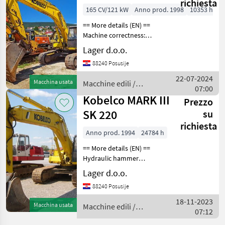
richiesta
165 CV/121 kW
Anno prod. 1998
10353 h
== More details (EN) ==
Machine correctness:
Correct Bucket dimensions:
Lager d.o.o.
1200 mm Caterpillar width:
88240 Posusije
600 mm hammer
installation loading bucket
22-07-2024
Macchina usata
Macchine edili /
1.3m3 basket wid
07:00
Kobelco
Kobelco MARK III
Prezzo
SK 220
su
richiesta
Anno prod. 1994
24784 h
== More details (EN) ==
Hydraulic hammer
installation quick cloutch
Lager d.o.o.
Macchine edili Escavatori
88240 Posusije
cingolati
18-11-2023
Macchina usata
Macchine edili /
07:12
Kobelco