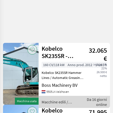
Kobelco
32.065
SK235SR -
€
Hammer Lines /
160 CV/118 kW
Anno prod. 2012
inclusa IVA
14261 h
21%
Automatic
26.500 €
Kobelco SK235SR Hammer
Greasing
netto
Lines / Automatic Greasing
Year: 2012 Reference
Boss Machinery BV
number: BM007853 Hours:
5505JA Veldhoven
14.261 Type SK235SR
Location Veldhoven,
Da 16 giorni
Macchina usata
Macchine edili /
Netherlands Certificate: CE
online
Kobelco
+
Kobelco
71.995