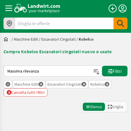
Sfoglia le offerte
/
Macchine Edili
/
Escavatori Cingolati
/
Kobelco
Compra Kobelco Escavatori cingolati nuovo o usato
Ecco come viene ordinato su Landwirt.com
Filtri
x
x
x
x
Macchine Edili
Escavatori Cingolati
Kobelco
x
Cancella tutti i filtri
Elenco
Griglia