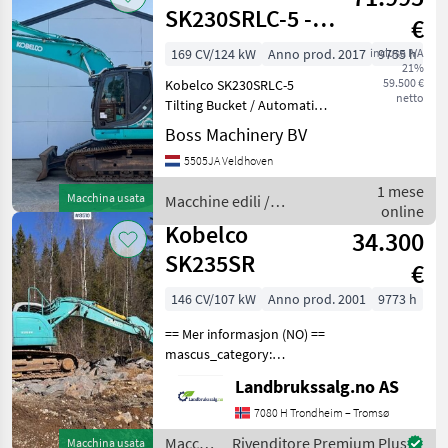
SK230SRLC-5 -
€
Tilting Bucket /
169 CV/124 kW
Anno prod. 2017
inclusa IVA
9755 h
21%
Automatic
59.500 €
Kobelco SK230SRLC-5
Greasin
netto
Tilting Bucket / Automatic
Greasing Year: 2017
Boss Machinery BV
Reference number:
5505JA Veldhoven
BM007730 Hours: 9.755
Type SK230SRLC-5 Location
1 mese
Macchina usata
Macchine edili /
Veldhoven, Netherlands
online
Kobelco
Certifi
Kobelco
34.300
SK235SR
€
146 CV/107 kW
Anno prod. 2001
9773 h
== Mer informasjon (NO) ==
mascus_category:
excavators Please provide
Landbrukssalg.no AS
reference number upon
request: 8510 See
7080 H Trondheim – Tromsø
en.landbrukssalg.no/8510
Macchine
Rivenditore Premium Plus
Macchina usata