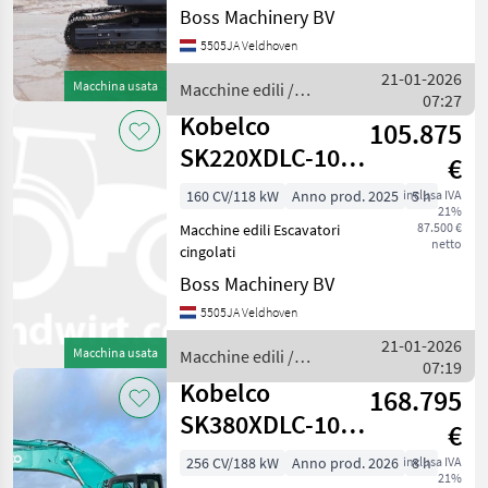
Boss Machinery BV
5505JA Veldhoven
21-01-2026
Macchina usata
Macchine edili /
07:27
Kobelco
Kobelco
105.875
SK220XDLC-10 -
€
Extreme Duty /
160 CV/118 kW
Anno prod. 2025
inclusa IVA
5 h
21%
NEW / UNUSED
87.500 €
Macchine edili Escavatori
netto
cingolati
Boss Machinery BV
5505JA Veldhoven
21-01-2026
Macchina usata
Macchine edili /
07:19
Kobelco
Kobelco
168.795
SK380XDLC-10 -
€
New / Unused /
256 CV/188 kW
Anno prod. 2026
inclusa IVA
8 h
21%
Hammer Lines