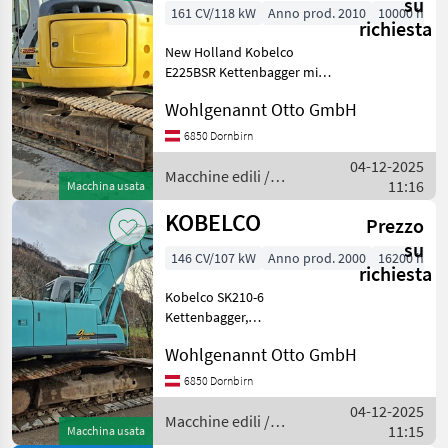
su
161 CV/118 kW
Anno prod. 2010
10000 h
richiesta
New Holland Kobelco
E225BSR Kettenbagger mit
hydraulischem BMT
Wohlgenannt Otto GmbH
Schnellwechsler Macchine
edili Escavatori cingolati
6850 Dornbirn
04-12-2025
Macchine edili /
11:16
Macchina usata
Kobelco
KOBELCO
Prezzo
su
146 CV/107 kW
Anno prod. 2000
16200 h
richiesta
Kobelco SK210-6
Kettenbagger,
hydraulischer
Wohlgenannt Otto GmbH
Schnellwechsler BMT mit
900mm 3 Stegplatten;
6850 Dornbirn
Macchine edili Escavatori
04-12-2025
cingolati
Macchine edili /
11:15
Macchina usata
Kobelco