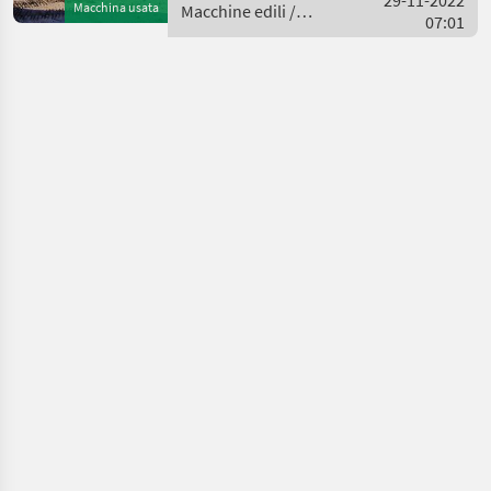
29-11-2022
Macchina usata
Macchine edili /
bucket 1.4m3
07:01
Kobelco