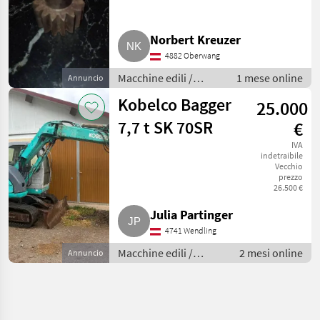
Norbert Kreuzer
4882 Oberwang
Macchine edili /
1 mese online
Annuncio
Escavatori cingolati
Kobelco Bagger
25.000
7,7 t SK 70SR
€
IVA
indetraibile
Vecchio
prezzo
26.500 €
Julia Partinger
4741 Wendling
Macchine edili /
2 mesi online
Annuncio
Escavatori cingolati