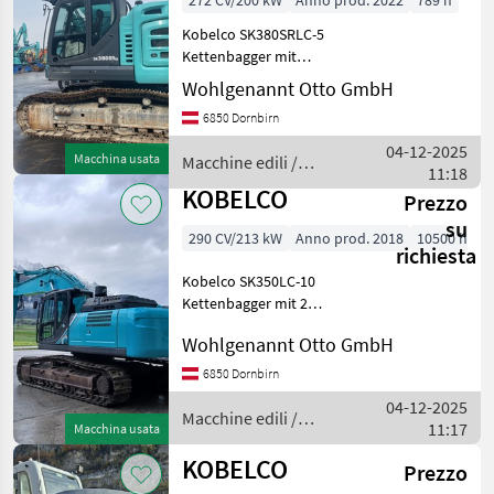
272 CV/200 kW
Anno prod. 2022
789 h
Kobelco SK380SRLC-5
Kettenbagger mit
Vollhydraulischem
Wohlgenannt Otto GmbH
Schnellwechsler OQ80
6850 Dornbirn
Macchine edili Escavatori
cingolati
04-12-2025
Macchina usata
Macchine edili /
11:18
Kobelco
KOBELCO
Prezzo
su
290 CV/213 kW
Anno prod. 2018
10500 h
richiesta
Kobelco SK350LC-10
Kettenbagger mit 2
Stegplatten,
Wohlgenannt Otto GmbH
Frontschutzgitter,
Zentralschmieranlage,
6850 Dornbirn
Schnellwechsler Likufix inkl.
04-12-2025
1Tieflöffel mit Zähnen.
Macchine edili /
11:17
Macchina usata
Macchine edili Esc
Kobelco
KOBELCO
Prezzo