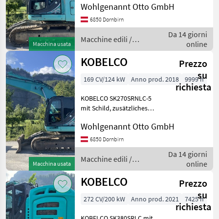
Kobelco
Wohlgenannt Otto GmbH
Schnellwechsler
Winkelbauer Combi3,
6850 Dornbirn
CAT
Zusatzheckgewicht,
Da 14 giorni
Lasthalteventile an allen
Macchine edili /
online
Macchina usata
Hyundai
Zylindern, Schutzgitter
Kobelco
unteres K
KOBELCO
Prezzo
Komatsu
su
169 CV/124 kW
Anno prod. 2018
9999 h
richiesta
Volvo
KOBELCO SK270SRNLC-5
mit Schild, zusätzliches
Liebherr
Heckgewicht,
Wohlgenannt Otto GmbH
vollhydraulischer
Mostra
Schnellwechsler
tutti
6850 Dornbirn
Winkelbauer; unteres
29
Da 14 giorni
Frontschutzgitter; Macchine
Macchine edili /
online
Macchina usata
edili Escavatori cingo
MODELLO
Kobelco
KOBELCO
Prezzo
su
272 CV/200 kW
Anno prod. 2021
7425 h
richiesta
KOBELCO
KOBELCO SK380SRLC mit