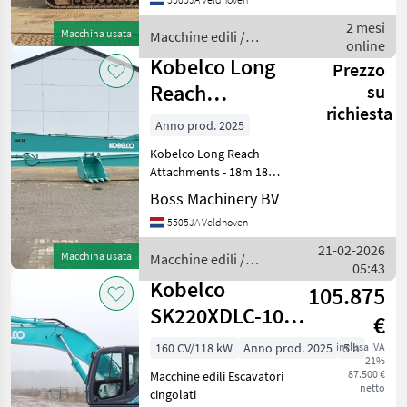
BM007209 Hours: 14.706
Type SK350LC-9 Location
2 mesi
Macchina usata
Macchine edili /
Veldhoven, Netherlands
online
Kobelco
Certificate: CE
Kobelco Long
Prezzo
Reach
su
richiesta
Attachments
Anno prod. 2025
18m - Fits to 20-
Kobelco Long Reach
25t
Attachments - 18m 18
meter set / Fits to 20-25t
Boss Machinery BV
Excavator! Year: 2025
5505JA Veldhoven
Reference number: Kobelco
18M Type Long Reach
21-02-2026
Macchina usata
Macchine edili /
Attachments - 18m
05:43
Kobelco
Location Ve
Kobelco
105.875
SK220XDLC-10 -
€
Extreme Duty /
160 CV/118 kW
Anno prod. 2025
inclusa IVA
5 h
21%
NEW / UNUSED
87.500 €
Macchine edili Escavatori
netto
cingolati