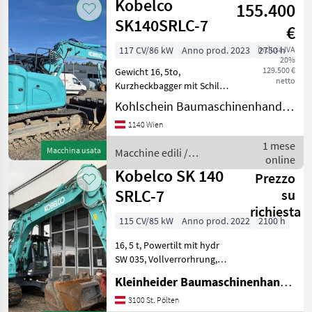
Kobelco
155.400
SK140SRLC-7
€
117 CV/86 kW
Anno prod. 2023
inclusa IVA
2750 h
20%
129.500 €
Gewicht 16, 5to,
netto
Kurzheckbagger mit Schild,
600mm Stahlplatten mit
Kohlschein Baumaschinenhandel GmbH
Gummipads, komplette
1140 Wien
Ausstattung,
Zentralschmieranlage,
1 mese
Macchina usata
Macchine edili /
hydr. Schnellwechsler
online
Kobelco
SW035/Martin MH18, 2
Kobelco SK 140
Prezzo
SRLC-7
su
richiesta
115 CV/85 kW
Anno prod. 2022
2100 h
16, 5 t, Powertilt mit hydr
SW 035, Vollverrorhrung,
Klima, Zentralschmierung,
Kleinheider Baumaschinenhandel GmbH.
2 TL , 1 Böschungslöffel,
Eisenketten mit
3100 St. Pölten