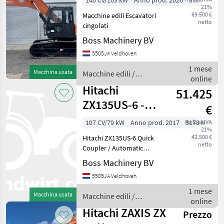
140 CV/103 kW
Anno prod. 2026
5 h
21%
Cummins Engine
69.500 €
Macchine edili Escavatori
netto
cingolati
Boss Machinery BV
5505JA Veldhoven
1 mese
Macchina usata
Macchine edili /
online
Hitachi
Hitachi
51.425
ZX135US-6 -
€
Quick Coupler /
107 CV/79 kW
Anno prod. 2017
inclusa IVA
5173 h
21%
Automatic
42.500 €
Hitachi ZX135US-6 Quick
Greasing
netto
Coupler / Automatic
Greasing Year: 2017
Boss Machinery BV
Reference number:
5505JA Veldhoven
BM007596 Hours: 5.173
Type ZX135US-6 Location
1 mese
Macchina usata
Macchine edili /
Veldhoven, Netherlands
online
Hitachi
Certificate:
Hitachi ZAXIS ZX
Prezzo