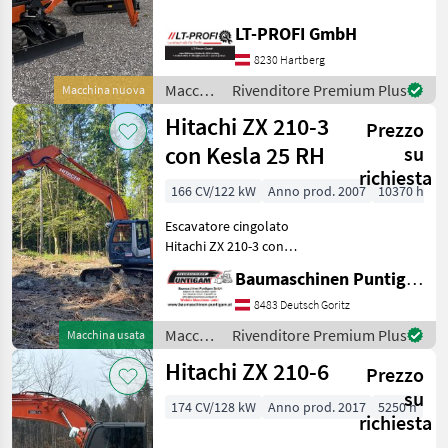
Hitachi
Verfügbar -Mit mech.
Schnellwechsler -Hydr.
LT-PROFI GmbH
Schnellwechsler -mit Power
CAT
8230 Hartberg
Tilt Maschine zu besichtigen
be
Macchine
Rivenditore Premium Plus
Macchina nuova
Hyundai
edili /
Hitachi ZX 210-3
Prezzo
Hitachi
Komatsu
con Kesla 25 RH
su
richiesta
Volvo
166 CV/122 kW
Anno prod. 2007
10370 h
Escavatore cingolato
Kobelco
Hitachi ZX 210-3 con
Mostra
harvester KESLA 25 RH:
Baumaschinen Puntigam GmbH
tutti
lunghezza 1400 mm, peso
29
790 kg, diametro di taglio
8483 Deutsch Goritz
max. 670 mm, lunghezza
Macchine
Rivenditore Premium Plus
Macchina usata
MARKETPLACE
lama 25", cilindrata 1
edili /
Hitachi ZX 210-6
Prezzo
Hitachi
Offerte dei
Marketplace
Annunci
su
rivenditori
174 CV/128 kW
Anno prod. 2017
5250 h
richiesta