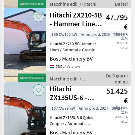
Veldhoven, Netherlands
Macchine edili / Hitachi
Da ieri
Macchina usata
Certificate: CE Availa
Hitachi ZX210-5B
47.795
- Hammer Lines /
€
Automatic
166 CV/122 kW
Anno prod. 2016
inclusa IVA
13948 h
21%
Greasing
39.500 €
Hitachi ZX210-5B Hammer
netto
Lines / Automatic Greasing
Year: 2016 Reference
Boss Machinery BV
number: BM007842 Hours:
5505JA Veldhoven
13.948 Type ZX210-5B
Location Veldhoven,
Da 9 giorni
Macchina usata
Macchine edili /
Netherlands Certificate: CE
online
Hitachi
Hitachi
51.425
ZX135US-6 -
€
Quick Coupler /
107 CV/79 kW
Anno prod. 2017
inclusa IVA
5642 h
21%
Automatic
42.500 €
Hitachi ZX135US-6 Quick
Greasing
netto
Coupler / Automatic
Greasing Year: 2017
Boss Machinery BV