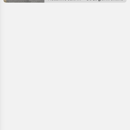
Escavatori
cingolati