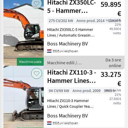
Hitachi ZX350LC-
59.895
5 - Hammer
€
Lines /
275 CV/202 kW
Anno prod. 2014
inclusa IVA
12816 h
21%
Automatic
49.500 €
Hitachi ZX350LC-5 Hammer
Greasing
netto
Lines / Automatic Greasing
Year: 2014 Reference
Boss Machinery BV
number: BM007845 Hours:
5505JA Veldhoven
12.816 Type ZX350LC-5
Location Veldhoven,
Da 3 ore
Macchina usata
Macchine edili /
Netherlands Certificate:
online
Hitachi
Hitachi ZX110-3 -
33.275
Hammer Lines /
€
Quick Coupler
94 CV/69 kW
Anno prod. 2009
9903 h
inclusa IVA
21%
27.500 €
Hitachi ZX110-3 Hammer
netto
Lines / Quick Coupler Year:
2009 Reference number:
Boss Machinery BV
BM007838 Hours: 9.903
Type ZX110-3 Location
5505JA Veldhoven