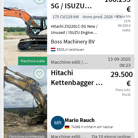
5G / ISUZU
€
ENGINE
175 CV/129 kW
Anno prod. 2026
inclusa IVA
5 h
21%
89.500 €
Hitachi ZX220LC-5G New /
netto
Unused / ISUZU Engine
Year: 2026 Reference
Boss Machinery BV
number: BM006316 Hours: 5
5505JA Veldhoven
Type ZX220LC-5G Location
Veldhoven, Netherlands
13-09-2025
Macchina usata
Macchine edili /
Available at Boss Mac
08:23
Hitachi
Hitachi
29.500
Kettenbagger ZX
€
135 US-3
Preis inkl.
MwSt
Mario Rauch
74366 Kirchheim am Neckar
Macchine edili /
Da 10 giorni online
Fornitore commerciale