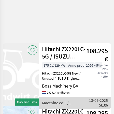
Hitachi ZX220LC-
108.295
5G / ISUZU
€
ENGINE
175 CV/129 kW
Anno prod. 2026
inclusa IVA
5 h
21%
89.500 €
Hitachi ZX220LC-5G New /
netto
Unused / ISUZU Engine
Year: 2026 Reference
Boss Machinery BV
number: BM006380 Hours: 5
5505JA Veldhoven
Type ZX220LC-5G Location
Veldhoven, Netherlands
13-09-2025
Macchina usata
Macchine edili /
Available at Boss Mac
08:59
Hitachi
Hitachi ZX220LC-
108.295