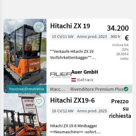
Affina
la
ricerca
Hitachi ZX 19
34.200
€
15 CV/11 kW
Anno prod. 2023
360 h
Categoria
Paese
Filtri
4
inclusa IVA
20%
**Verkaufe Hitachi ZX 19
Mostra
28.500 €
PERCORSO
Vorführkettenbagger**
Reimposta
27
netto
ATTUALE
**Allgemeine
risultati
Macchine
Informationen:** Der
Auer GmbH
edili
angebotene Kettenbagger
6145 Navis
ist ein Modell der
Macchine
Edili
renommierten Marke
Macchine
Rivenditore Premium Plus
Macchina dimostrativa
Hitachi, bekannt f
Escavatori
edili /
Hitachi ZX19-6
Cingolati
Prezzo
Hitachi
su
Hitachi
16 CV/12 kW
Anno prod. 2025
richiesta
SCEGLI
CATEGORIA
Hitachi ZX 19-6 Minibagger
==Neumaschine== -sofort