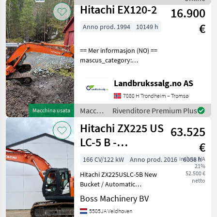
Hitachi
Hitachi EX120-2
16.900
€
Anno prod. 1994
10149 h
== Mer informasjon (NO) ==
mascus_category:
excavators Please provide
reference number upon
Landbrukssalg.no AS
request: 4340 See
7080 H Trondheim – Tromsø
en.landbrukssalg.no/4340
for more images Specificati
Macchine
Rivenditore Premium Plus
Macchina usata
edili /
Hitachi ZX225 US
63.525
Hitachi
LC-5 B -
€
Automatic
166 CV/122 kW
Anno prod. 2016
inclusa IVA
6058 h
21%
Greasing /
52.500 €
Hitachi ZX225USLC-5B New
Camera
netto
Bucket / Automatic
Greasing / Camera Year:
Boss Machinery BV
2016 Reference number:
5505JA Veldhoven
BM007614 Hours: 6.058