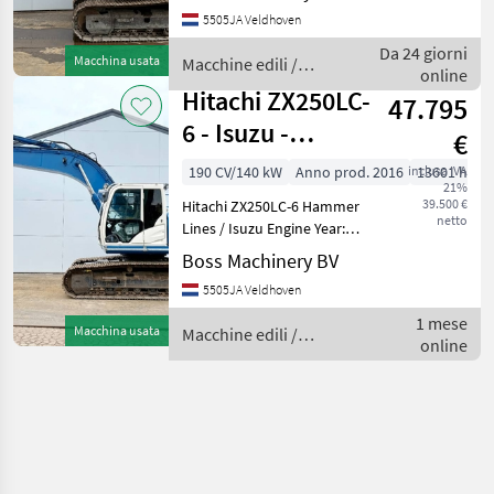
Reference number:
5505JA Veldhoven
BM007596 Hours: 5.642
Type ZX135US-6 Location
Da 24 giorni
Macchina usata
Macchine edili /
Veldhoven, Netherlands
online
Hitachi
Certificate:
Hitachi ZX250LC-
47.795
6 - Isuzu -
€
Hammer Lines /
190 CV/140 kW
Anno prod. 2016
inclusa IVA
13601 h
21%
Isuzu Engine
39.500 €
Hitachi ZX250LC-6 Hammer
netto
Lines / Isuzu Engine Year:
2016 Reference number:
Boss Machinery BV
BM007079 Hours: 13.601
5505JA Veldhoven
Type ZX250LC-6 Location
Veldhoven, Netherlands
1 mese
Macchina usata
Macchine edili /
Dutch Machine Cert
online
Hitachi