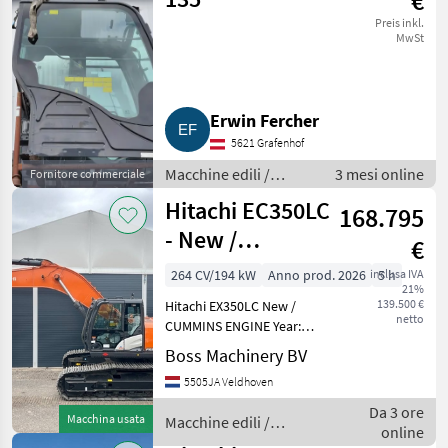
€
Preis inkl.
MwSt
Erwin Fercher
5621 Grafenhof
Macchine edili /
3 mesi online
Fornitore commerciale
Escavatori cingolati
Hitachi EC350LC
168.795
- New /
€
CUMMINS
264 CV/194 kW
Anno prod. 2026
inclusa IVA
5 h
21%
ENGINE
139.500 €
Hitachi EX350LC New /
netto
CUMMINS ENGINE Year:
2026 Reference number:
Boss Machinery BV
BM007694 Hours: 5 Type
5505JA Veldhoven
EX350LC Location
Veldhoven, Netherlands
Da 3 ore
Macchina usata
Macchine edili /
Available at Boss
online
Hitachi
Machinery! This