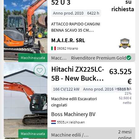
52 U 3
su
richiesta
Anno prod. 2010
6422 h
ATTACCO RAPIDO CANGINI
BENNA SCAVO 35 CM.
BENNA SCAVO 80 CM.
M.A.I.E.R. SRL
BENNA LISCIA 150 CM.
Macchine edili Escavatori
06062 Moiano
cingolati
Macchine
Rivenditore Premium Gold
Macchina usata
edili /
Hitachi ZX225LC-
63.525
Hitachi
5B - New Bucket
€
/ Automatic
166 CV/122 kW
Anno prod. 2016
inclusa IVA
5815 h
21%
Greasing / C
52.500 €
Macchine edili Escavatori
netto
cingolati
Boss Machinery BV
5505JA Veldhoven
2 mesi
Macchina usata
Macchine edili /
online