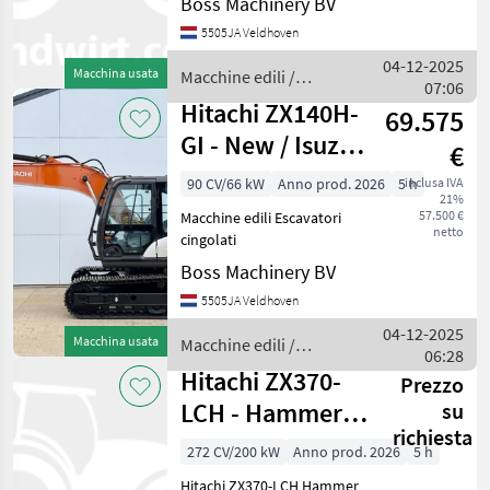
Boss Machinery BV
5505JA Veldhoven
04-12-2025
Macchina usata
Macchine edili /
07:06
Hitachi
Hitachi ZX140H-
69.575
GI - New / Isuzu
€
Engine
90 CV/66 kW
Anno prod. 2026
5 h
inclusa IVA
21%
57.500 €
Macchine edili Escavatori
netto
cingolati
Boss Machinery BV
5505JA Veldhoven
04-12-2025
Macchina usata
Macchine edili /
06:28
Hitachi
Hitachi ZX370-
Prezzo
LCH - Hammer
su
richiesta
Lines / Isuzu
272 CV/200 kW
Anno prod. 2026
5 h
Engine
Hitachi ZX370-LCH Hammer