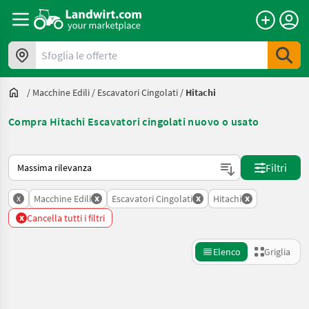
Sfoglia le offerte
/
Macchine Edili
/
Escavatori Cingolati
/
Hitachi
Compra Hitachi Escavatori cingolati nuovo o usato
Ecco come viene ordinato su Landwirt.com
Filtri
x
x
x
x
Macchine Edili
Escavatori Cingolati
Hitachi
x
Cancella tutti i filtri
Elenco
Griglia