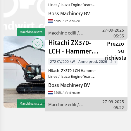
Lines / Isuzu Engine Year:
2026 Reference number:
Boss Machinery BV
BM007009 Hours: 5 Type
5505JA Veldhoven
ZX370-LCH Location
Veldhoven, Netherlands
27-09-2025
Macchina usata
Macchine edili /
Available at Boss Machi
05:55
Hitachi
Hitachi ZX370-
Prezzo
LCH - Hammer
su
richiesta
Lines / Isuzu
272 CV/200 kW
Anno prod. 2026
5 h
Engine
Hitachi ZX370-LCH Hammer
Lines / Isuzu Engine Year:
2026 Reference number:
Boss Machinery BV
BM007009 Hours: 5 Type
5505JA Veldhoven
ZX370-LCH Location
Veldhoven, Netherlands
27-09-2025
Macchina usata
Macchine edili /
Available at Boss Machi
05:22
Hitachi