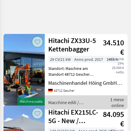
Hitachi ZX33U-5
34.510
Kettenbagger
€
29 CV/21 kW
Anno prod. 2017
1455 h
inclusa IVA
19%
29.000 €
Standort: Maschine am
netto
Standort 48712 Gescher
Hersteller Hitachi Typ
Maschinenhandel Höing GmbH&Co.KG
ZX33U-5 Maschinenart
48712 Gescher
Kettenbagger
Baujahr/Erstzulassung 2017
1 mese
Macchina usata
Macchine edili /
Betriebsstunden 1455
online
Hitachi
Motorlei
Hitachi EX215LC-
84.095
5G - New /
€
Unused /
inclusa IVA