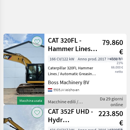
CAT 320FL -
79.860
Hammer Lines /
€
Automatic
166 CV/122 kW
Anno prod. 2017
inclusa IVA
4650 h
21%
Greasing
66.000 €
Caterpillar 320FL Hammer
netto
Lines / Automatic Greasing
Year: 2017 Reference
Boss Machinery BV
number: BM007609 Hours:
5505JA Veldhoven
4.650 Type 320FL Location
Veldhoven, Netherlands
Da 29 giorni
Macchina usata
Macchine edili /
Certificate: CE +
online
CAT
CAT 352F UHD -
223.850
Hydr
€
Undercarriage /
inclusa IVA