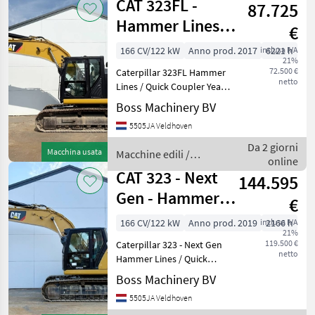
CAT 323FL -
87.725
cingolati
Hammer Lines /
€
Quick Coupler
166 CV/122 kW
Anno prod. 2017
inclusa IVA
6221 h
21%
72.500 €
Caterpillar 323FL Hammer
netto
Lines / Quick Coupler Year:
2017 Reference number:
Boss Machinery BV
BM007612 Hours: 6.221
5505JA Veldhoven
Type 323FL Location
Veldhoven, Netherlands
Da 2 giorni
Macchina usata
Macchine edili /
Certificate: CE Availa
online
CAT
CAT 323 - Next
144.595
Gen - Hammer
€
Lines / Quick
166 CV/122 kW
Anno prod. 2019
inclusa IVA
2166 h
21%
Coupler
119.500 €
Caterpillar 323 - Next Gen
netto
Hammer Lines / Quick
Coupler Year: 2019
Boss Machinery BV
Reference number:
5505JA Veldhoven
BM007931 Hours: 2.166