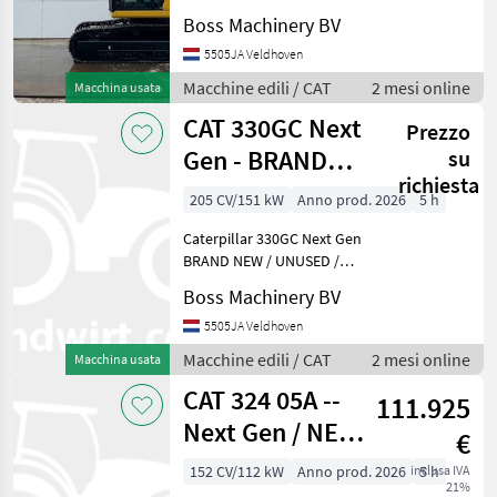
2026 Model Year: 2026
Boss Machinery BV
Reference number:
BM007378 Hours: 5 Type
5505JA Veldhoven
330GC Next Gen Location
Macchine edili / CAT
2 mesi online
Macchina usata
Veldhoven, Netherlands
CAT 330GC Next
Other
Prezzo
Gen - BRAND
su
richiesta
NEW / UNUSED /
205 CV/151 kW
Anno prod. 2026
5 h
2026 Model
Caterpillar 330GC Next Gen
BRAND NEW / UNUSED /
2026 Model Year: 2026
Boss Machinery BV
Reference number:
BM007378 Hours: 5 Type
5505JA Veldhoven
330GC Next Gen Location
Macchine edili / CAT
2 mesi online
Macchina usata
Veldhoven, Netherlands
CAT 324 05A --
Other
111.925
Next Gen / NEW /
€
UNUSED / 2026
152 CV/112 kW
Anno prod. 2026
inclusa IVA
5 h
21%
Model