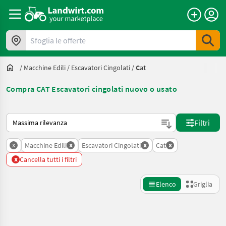
Sfoglia le offerte
/
Macchine Edili
/
Escavatori Cingolati
/
Cat
Compra CAT Escavatori cingolati nuovo o usato
Ecco come viene ordinato su Landwirt.com
Filtri
x
x
x
x
Macchine Edili
Escavatori Cingolati
Cat
x
Cancella tutti i filtri
Elenco
Griglia