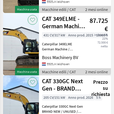
BM007380 Hours: 3 Type
5505JA Veldhoven
313GC Next Gen Location
Macchine edili / CAT
2 mesi online
Macchina usata
Veldhoven, Netherlands
CAT 349ELME -
Avail
87.725
German Machine
€
/ Automatic
431 CV/317 kW
Anno prod. 2015
inclusa IVA
18900 h
21%
Greasing
72.500 €
Caterpillar 349ELME
netto
German Machine /
Automatic Greasing Year:
Boss Machinery BV
2015 Reference number:
BM007249 Hours: 18.900
5505JA Veldhoven
Type 349ELME Location
Macchine edili / CAT
2 mesi online
Macchina usata
Veldhoven, Netherlands
CAT 330GC Next
Certificate
Prezzo
Gen - BRAND
su
richiesta
NEW / UNUSED /
205 CV/151 kW
Anno prod. 2026
5 h
2026 Model
Caterpillar 330GC Next Gen
BRAND NEW / UNUSED /