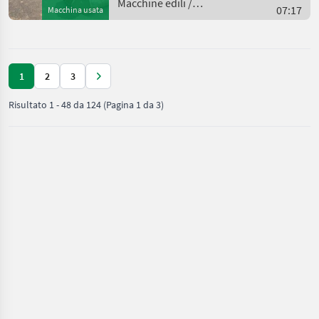
Regulatory Mar
Macchine edili /
07:17
Macchina usata
CAT
1
2
3
Risultato
1
-
48
da
124
(Pagina 1 da 3)