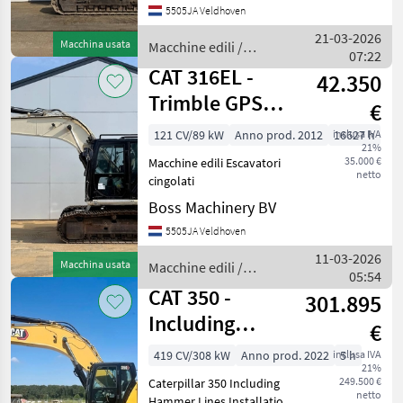
5505JA Veldhoven
BM007421 Hours: 16.045
Type 345C UHD Location
21-03-2026
Macchina usata
Macchine edili /
Veldhoven, Netherlands
07:22
CAT
Cert
CAT 316EL -
42.350
Trimble GPS
€
Prepaired / Auto
121 CV/89 kW
Anno prod. 2012
inclusa IVA
16627 h
21%
Greasing
35.000 €
Macchine edili Escavatori
netto
cingolati
Boss Machinery BV
5505JA Veldhoven
11-03-2026
Macchina usata
Macchine edili /
05:54
CAT
CAT 350 -
301.895
Including
€
Hammer Lines
419 CV/308 kW
Anno prod. 2022
inclusa IVA
5 h
21%
Installation
249.500 €
Caterpillar 350 Including
netto
Hammer Lines Installation