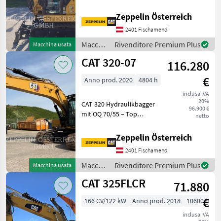
CAT
cingolati
Zeppelin Österreich
Hyundai
2401 Fischamend
Macchine
Rivenditore Premium Plus
Macchina usata
Komatsu
edili /
CAT 320-07
116.280
CAT
Volvo
€
Anno prod. 2020
4804 h
Kobelco
inclusa IVA
20%
CAT 320 Hydraulikbagger
96.900 €
Liebherr
mit OQ 70/55 – Top
netto
ausgestattet, sofort
Mostra
verfügbar (English below).
Zeppelin Österreich
tutti
Letzter Service bei 4.619
29
2401 Fischamend
Betriebsstunden
durchgeführt. Einsatzbereit
Macchine
Rivenditore Premium Plus
Macchina usata
MODELLO
ohne
edili /
CAT 325FLCR
71.880
CAT
€
166 CV/122 kW
Anno prod. 2018
10600 h
301.8
inclusa IVA