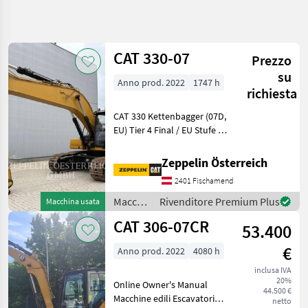
Affina
la
ricerca
CAT 330-07
Prezzo
su
Anno prod. 2022
1747 h
Categoria
Paese
Filtri
4
richiesta
CAT 330 Kettenbagger (07D,
Mostra
PERCORSO
EU) Tier 4 Final / EU Stufe V
Reimposta
124
ATTUALE
Motor Premiumkabine mit
risultati
Macchine
360° Kamera Reach-
Zeppelin Österreich
edili
Ausleger 6, 15 m + Stiel 3, 20
2401 Fischamend
m (HD) Hydraulikpaket inkl.
Macchine
Edili
Zusatzs
Macchine
Rivenditore Premium Plus
Macchina usata
Escavatori
edili /
CAT 306-07CR
Cingolati
53.400
CAT
Cat
€
Anno prod. 2022
4080 h
inclusa IVA
SCEGLI
20%
CATEGORIA
Online Owner's Manual
44.500 €
Macchine edili Escavatori
netto