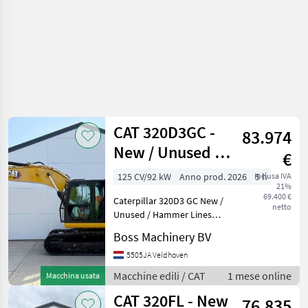
CAT 320D3GC -
83.974
New / Unused /
€
Hammer Lines
125 CV/92 kW
Anno prod. 2026
inclusa IVA
5 h
21%
69.400 €
Caterpillar 320D3 GC New /
netto
Unused / Hammer Lines
Year: 2026 Reference
Boss Machinery BV
number: BM006595 Hours: 5
Type 320D3 GC *2026
5505JA Veldhoven
Model* Location
Macchine edili / CAT
1 mese online
Macchina usata
Veldhoven, Netherlands
CAT 320FL - New
Certifica
76.835