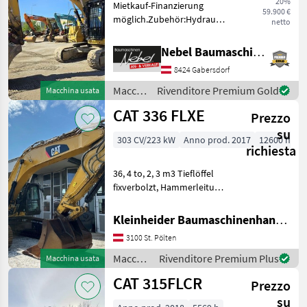
20%
302.7
Mietkauf-Finanzierung
59.900 €
möglich.Zubehör:Hydraulischer
netto
302.7D
Schnellwechsler 1Tieflöffel
CR
1400mm. Macchine edili
Nebel Baumaschinen
303.5E
Escavatori cingolati
CR
8424 Gabersdorf
305
Macchine
Rivenditore Premium Gold
Macchina usata
edili /
305E2
CAT 336 FLXE
Prezzo
CAT
306
su
CR
303 CV/223 kW
Anno prod. 2017
12600 h
richiesta
308
36, 4 to, 2, 3 m3 Tieflöffel
315
fixverbolzt, Hammerleitung,
Klima Macchine edili
315F
Escavatori cingolati
Kleinheider Baumaschinenhandel GmbH.
Mostra
tutti
3100 St. Pölten
Macchine
Rivenditore Premium Plus
Macchina usata
MARKETPLACE
edili /
CAT 315FLCR
Prezzo
Offerte dei
CAT
Marketplace
Annunci
rivenditori
su