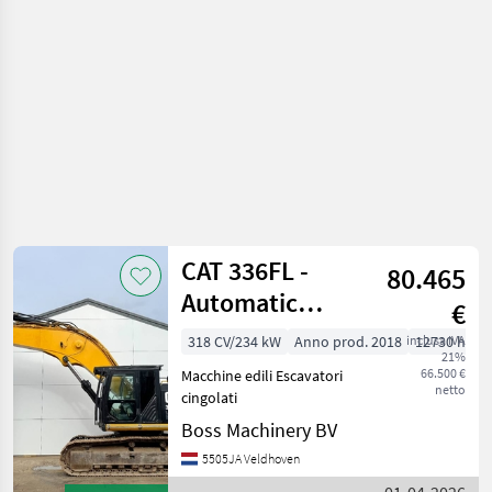
CAT 336FL -
80.465
Automatic
€
Greasing /
318 CV/234 kW
Anno prod. 2018
inclusa IVA
12730 h
21%
Hammer Lines
66.500 €
Macchine edili Escavatori
netto
cingolati
Boss Machinery BV
5505JA Veldhoven