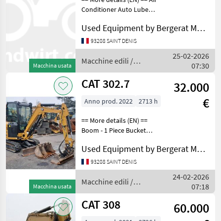
Conditioner Auto Lube
Auxiliary Hydraulics
Used Equipment by Bergerat Monnoyeur
Pressure - High Pressure
Boom - 1 Piece Boom Check
93208 SAINT DENIS
Valve Bucket Car Body -
25-02-2026
Standard Combine
Macchine edili /
07:30
Macchina usata
CAT
CAT 302.7
32.000
€
Anno prod. 2022
2713 h
== More details (EN) ==
Boom - 1 Piece Bucket
Coupler - Quick Coupler
Used Equipment by Bergerat Monnoyeur
Type - Mechanical Hand
and Foot Control Online
93208 SAINT DENIS
Owner's Manual Radio - AM
24-02-2026
FM Radio Regulator
Macchine edili /
07:18
Macchina usata
CAT
CAT 308
60.000