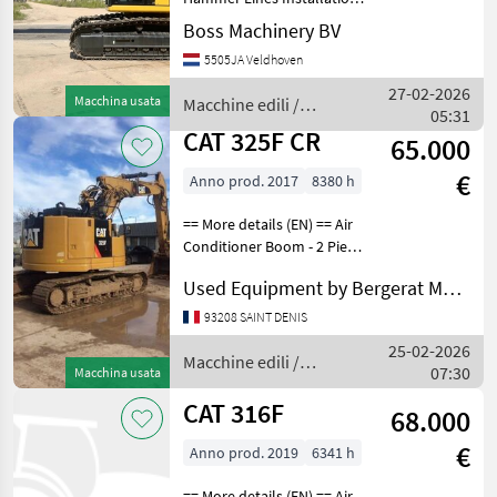
Year: 2022 Reference
Boss Machinery BV
number: BM007406 Hours: 5
5505JA Veldhoven
Type 350 Location
Veldhoven, Netherlands
27-02-2026
Macchina usata
Macchine edili /
Available at Boss Machi
05:31
CAT
CAT 325F CR
65.000
€
Anno prod. 2017
8380 h
== More details (EN) == Air
Conditioner Boom - 2 Piece
Boom Check Valve Coupler
Used Equipment by Bergerat Monnoyeur
- Quick Coupler Type -
Hydraulic Lighting Online
93208 SAINT DENIS
Owner's Manual Radio Stick
25-02-2026
- Med
Macchine edili /
07:30
Macchina usata
CAT
CAT 316F
68.000
€
Anno prod. 2019
6341 h
== More details (EN) == Air