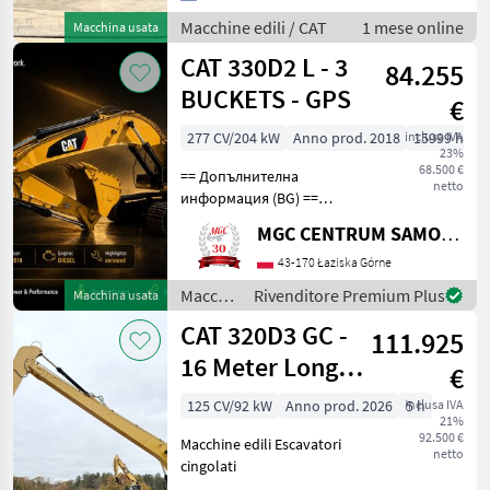
Type 320FL Location
Macchine edili / CAT
1 mese online
Macchina usata
Veldhoven, Netherlands
CAT 330D2 L - 3
Certificate: CE
84.255
BUCKETS - GPS
€
277 CV/204 kW
Anno prod. 2018
inclusa IVA
15999 h
23%
68.500 €
== Допълнителна
netto
информация (BG) ==
Оторизиран дилър на
MGC CENTRUM SAMOCHODOW DOSTAWCZYCH
SUBARU в Лазиска Горне
предлага за продажба
43-170 Łaziska Górne
верижен багер CAT
Macchine
Rivenditore Premium Plus
Macchina usata
330D2L, произведен в
edili /
CAT 320D3 GC -
Япония, с комплект от тр
111.925
CAT
16 Meter Long
€
Reach / New /
125 CV/92 kW
Anno prod. 2026
inclusa IVA
5 h
21%
Unused
92.500 €
Macchine edili Escavatori
netto
cingolati