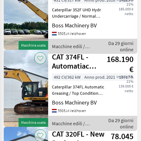
431 CV/317 kW
Anno prod. 2016
14225 h
21%
Normal boom
185.000 €
Caterpillar 352F UHD Hydr
incl
netto
Undercarriage / Normal
boom incl Year: 2016
Boss Machinery BV
Reference number:
5505JA Veldhoven
BM007385 Hours: 14.225
Type 352F Location
Da 29 giorni
Macchina usata
Macchine edili /
Veldhoven, Netherlands
online
CAT
Certificate
CAT 374FL -
168.190
Automatiac
€
Greasing / Top
492 CV/362 kW
Anno prod. 2021
inclusa IVA
18717 h
21%
Condition
139.000 €
Caterpillar 374FL Automatic
netto
Greasing / Top Condition
Year: 2021 Reference
Boss Machinery BV
number: BM007684 Hours:
5505JA Veldhoven
18.717 Type 374FL Location
Veldhoven, Netherlands
Da 29 giorni
Macchina usata
Macchine edili /
Dutch Machine O
online
CAT
CAT 320FL - New
78.045