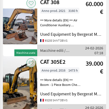
CAT 308
60.000
€
Anno prod. 2021
3160 h
== More details (EN) == Air
Conditioner Auxiliary
Hydraulics Pressure Boom -
Used Equipment by Bergerat Monnoyeur
1 Piece Bucket Combined
Hydraulics - Two Way
93208 SAINT DENIS
Coupler - Quick Coupler
24-02-2026
Type - Mechanica
Macchine edili /
07:18
Macchina usata
CAT
CAT 305E2
39.000
€
Anno prod. 2016
1473 h
== More details (EN) ==
Boom - 1 Piece Boom Check
Valve Bucket Coupler -
Used Equipment by Bergerat Monnoyeur
Quick Coupler Type -
Mechanical Online Owner's
93208 SAINT DENIS
Manual Radio - AM FM Radio
24-02-2026