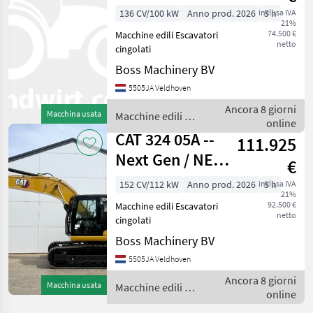
UNUSED / 2026
136 CV/100 kW
Anno prod. 2026
inclusa IVA
5 h
21%
MODEL
74.500 €
Macchine edili Escavatori
netto
cingolati
Boss Machinery BV
5505JA Veldhoven
Ancora 8 giorni
Macchina usata
Macchine edili /
online
CAT
CAT 324 05A --
111.925
Next Gen / NEW /
€
UNUSED / 2026
152 CV/112 kW
Anno prod. 2026
inclusa IVA
5 h
21%
Model
92.500 €
Macchine edili Escavatori
netto
cingolati
Boss Machinery BV
5505JA Veldhoven
Ancora 8 giorni
Macchina usata
Macchine edili /
online
CAT