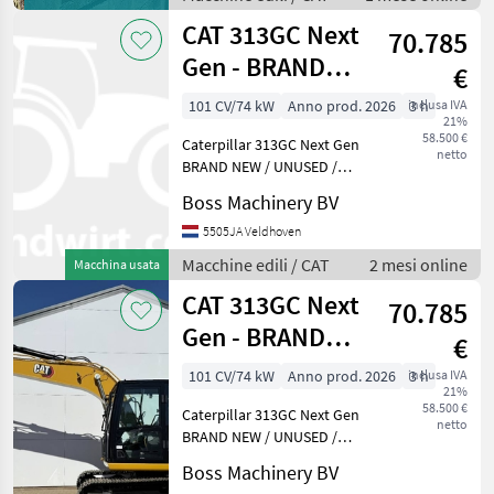
CAT 313GC Next
70.785
Gen - BRAND
€
NEW / UNUSED /
101 CV/74 kW
Anno prod. 2026
inclusa IVA
3 h
21%
2026 Model
58.500 €
Caterpillar 313GC Next Gen
netto
BRAND NEW / UNUSED /
2026 Model Year: 2026
Boss Machinery BV
Reference number:
BM007380 Hours: 3 Type
5505JA Veldhoven
313GC Next Gen Location
Macchine edili / CAT
2 mesi online
Macchina usata
Veldhoven, Netherlands
CAT 313GC Next
Avail
70.785
Gen - BRAND
€
NEW / UNUSED /
101 CV/74 kW
Anno prod. 2026
inclusa IVA
3 h
21%
2026 Model
58.500 €
Caterpillar 313GC Next Gen
netto
BRAND NEW / UNUSED /
2026 Model Year: 2026
Boss Machinery BV
Reference number: