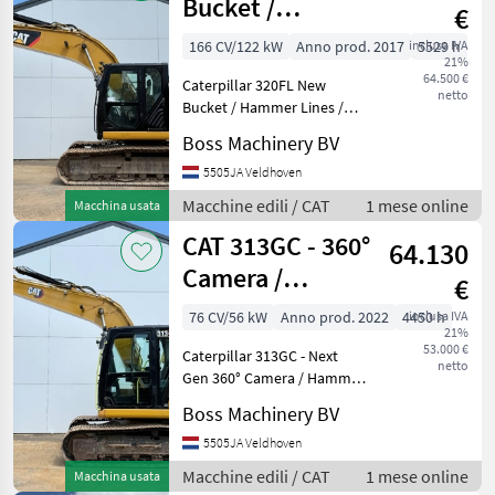
Bucket /
€
Hammer Lines /
166 CV/122 kW
Anno prod. 2017
inclusa IVA
5529 h
21%
Camera
64.500 €
Caterpillar 320FL New
netto
Bucket / Hammer Lines /
Camera Year: 2017
Boss Machinery BV
Reference number:
BM007604 Hours: 5.529
5505JA Veldhoven
Type 320FL Location
Macchine edili / CAT
1 mese online
Macchina usata
Veldhoven, Netherlands
CAT 313GC - 360°
Certificate: CE
64.130
Camera /
€
Hammer lines
76 CV/56 kW
Anno prod. 2022
4450 h
inclusa IVA
21%
53.000 €
Caterpillar 313GC - Next
netto
Gen 360° Camera / Hammer
lines Year: 2022 Reference
Boss Machinery BV
number: BM007885 Hours:
4.450 Type 313GC - Next
5505JA Veldhoven
Gen Location Veldhoven,
Macchine edili / CAT
1 mese online
Macchina usata
Netherlands Cer