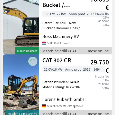
Bucket /
€
Hammer Lines /
166 CV/122 kW
Anno prod. 2017
inclusa IVA
6390 h
21%
Camera
63.500 €
Caterpillar 320FL New
netto
Bucket / Hammer Lines /
Camera Year: 2017
Boss Machinery BV
Reference number:
BM007610 Hours: 6.390
5505JA Veldhoven
Type 320FL Location
Macchine edili / CAT
1 mese online
Macchina usata
Veldhoven, Netherlands
CAT 302 CR
Certificate: CE
29.750
€
22 CV/16 kW
Anno prod. 2019
1494 h
inclusa IVA
19%
Betriebsstunden: 1494 h
25.000 €
Motorleistung: 16 kW 302
netto
CR gebr. CAT Kettenbagger
302-05A CR Grundgerät in
Lorenz Rubarth GmbH
serienmäßiger Ausstattung
59609 Anröchte-Altengeseke
mit: - Schnellwechsler MS01
- Gra
Macchine edili / CAT
1 mese online
Macchina dimostrativa