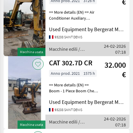
€
Anno prod. 2021
3726 h
== More details (EN) == Air
Conditioner Auxiliary
Hydraulics Pressure - High
Used Equipment by Bergerat Monnoyeur
Pressure Boom - 1 Piece
Boom Check Valve Bucket
93208 SAINT DENIS
Combined Hydraulics - Two
24-02-2026
Way Coupler
Macchine edili /
07:18
Macchina usata
CAT
CAT 302.7D CR
32.000
€
Anno prod. 2021
1575 h
== More details (EN) ==
Boom - 1 Piece Boom Check
Valve Bucket Coupler -
Used Equipment by Bergerat Monnoyeur
Standard Coupler Type -
Mechanical Online Owner's
93208 SAINT DENIS
Manual Regulatory Marking
24-02-2026
Rubber Track
Macchine edili /
07:18
Macchina usata
CAT