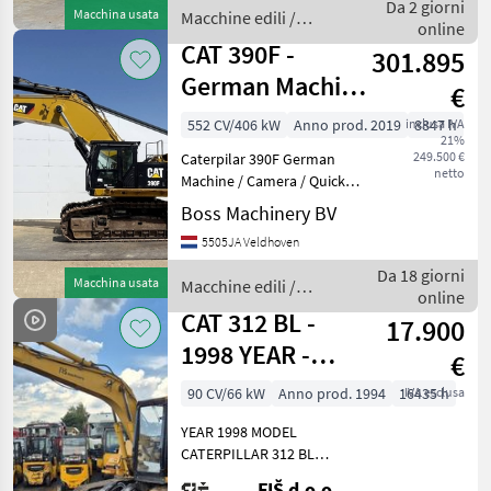
Type 323 Next Gen Location
Da 2 giorni
Macchina usata
Macchine edili /
Veldhoven, Netherlands
online
CAT
Certifi
CAT 390F -
301.895
German Machine
€
/ Camera / Quick
552 CV/406 kW
Anno prod. 2019
inclusa IVA
8847 h
21%
Coupler
249.500 €
Caterpilar 390F German
netto
Machine / Camera / Quick
Coupler Year: 2019
Boss Machinery BV
Reference number:
5505JA Veldhoven
BM007760 Hours: 8.847
Type 390F Location
Da 18 giorni
Macchina usata
Macchine edili /
Veldhoven, Netherlands
online
CAT
Certificate: CE
CAT 312 BL -
17.900
1998 YEAR -
€
250CM
90 CV/66 kW
Anno prod. 1994
16435 h
IVA esclusa
YEAR 1998 MODEL
CATERPILLAR 312 BL
WORKING HOURS 16435
FIŠ d.o.o.