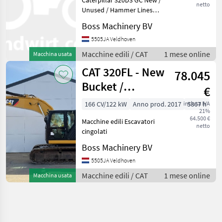
netto
Unused / Hammer Lines
Year: 2026 Reference
Boss Machinery BV
number: BM006595 Hours: 5
Type 320D3 GC *2026
5505JA Veldhoven
Model* Location
Macchine edili / CAT
1 mese online
Macchina usata
Veldhoven, Netherlands
CAT 320FL - New
Certifica
78.045
Bucket /
€
Hammer Lines /
166 CV/122 kW
Anno prod. 2017
inclusa IVA
5867 h
21%
Camera
64.500 €
Macchine edili Escavatori
netto
cingolati
Boss Machinery BV
5505JA Veldhoven
Macchine edili / CAT
1 mese online
Macchina usata