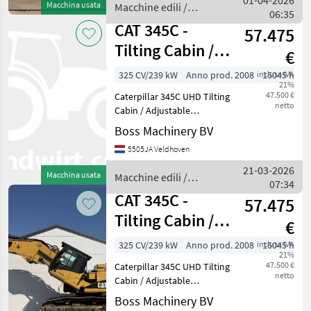
01-04-2026
Macchina usata
Macchine edili /
06:35
CAT
CAT 345C -
57.475
Tilting Cabin /
€
Adjustable
325 CV/239 kW
Anno prod. 2008
inclusa IVA
16045 h
21%
Undercarriage
47.500 €
Caterpillar 345C UHD Tilting
netto
Cabin / Adjustable
Undercarriage Year: 2008
Boss Machinery BV
Reference number:
5505JA Veldhoven
BM007421 Hours: 16.045
Type 345C UHD Location
21-03-2026
Macchina usata
Macchine edili /
Veldhoven, Netherlands
07:34
CAT
Cert
CAT 345C -
57.475
Tilting Cabin /
€
Adjustable
325 CV/239 kW
Anno prod. 2008
inclusa IVA
16045 h
21%
Undercarriage
47.500 €
Caterpillar 345C UHD Tilting
netto
Cabin / Adjustable
Undercarriage Year: 2008
Boss Machinery BV
Reference number: