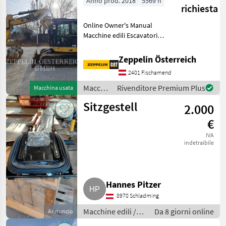
Anno prod. 2018
5569 h
richiesta
Online Owner's Manual
Macchine edili Escavatori
cingolati
Zeppelin Österreich
2401 Fischamend
Macchine
Rivenditore Premium Plus
Macchina usata
edili /
Sitzgestell
2.000
CAT
€
IVA
indetraibile
Hannes Pitzer
8970 Schladming
Macchine edili /
Da 8 giorni online
Annuncio
Escavatori