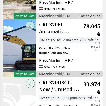
Boss Machinery BV
5505JA Veldhoven
Macchine edili / CAT
1 mese online
Macchina usata
CAT 320FL -
78.045
Automatic
€
Greasing /
166 CV/122 kW
Anno prod. 2017
inclusa IVA
5922 h
21%
Camera
64.500 €
Caterpillar 320FL New
netto
Bucket / Automatic
Greasing / Camera Year:
Boss Machinery BV
2017 Reference number:
BM007606 Hours: 5.922
5505JA Veldhoven
Type 320FL Location
Macchine edili / CAT
1 mese online
Macchina usata
Veldhoven, Netherlands
CAT 320D3GC -
Certificate
83.974
New / Unused /
€
Hammer Lines
125 CV/92 kW
Anno prod. 2026
inclusa IVA
5 h
21%
69.400 €
Caterpillar 320D3 GC New /