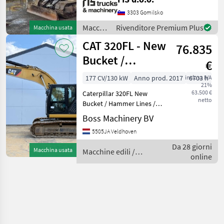
ENGINE DIESEL CAT - 66kW
WEIGHT 15800kg
3303 Gomilsko
HYDRAULIC QUICK HITCH
Macchine
Rivenditore Premium Plus
Macchina usata
LIGHTS CLOSED HEATED
edili /
CAT 320FL - New
CAB FUEL PUMP FA
76.835
CAT
Bucket /
€
Hammer Lines /
177 CV/130 kW
Anno prod. 2017
inclusa IVA
6703 h
21%
Camera
63.500 €
Caterpillar 320FL New
netto
Bucket / Hammer Lines /
Camera Year: 2017
Boss Machinery BV
Reference number:
5505JA Veldhoven
BM007607 Hours: 6.703
Type 320FL Location
Da 28 giorni
Macchina usata
Macchine edili /
Veldhoven, Netherlands
online
CAT
Certificate: EPA