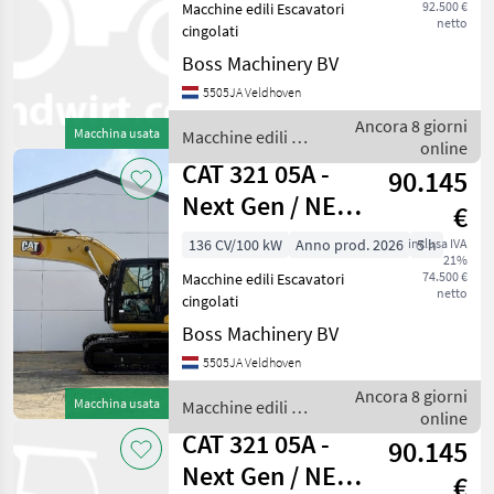
92.500 €
Macchine edili Escavatori
netto
cingolati
Boss Machinery BV
5505JA Veldhoven
Ancora 8 giorni
Macchina usata
Macchine edili /
online
CAT
CAT 321 05A -
90.145
Next Gen / NEW /
€
UNUSED / 2026
136 CV/100 kW
Anno prod. 2026
inclusa IVA
5 h
21%
MODEL
74.500 €
Macchine edili Escavatori
netto
cingolati
Boss Machinery BV
5505JA Veldhoven
Ancora 8 giorni
Macchina usata
Macchine edili /
online
CAT
CAT 321 05A -
90.145
Next Gen / NEW /
€