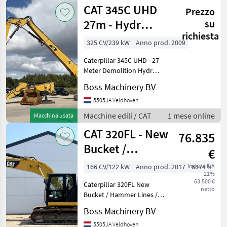
CAT 345C UHD
Prezzo
27m - Hydr
su
richiesta
Undercarriage /
325 CV/239 kW
Anno prod. 2009
German Machi
Caterpillar 345C UHD - 27
Meter Demolition Hydr
undercarriage / Extra Arm +
Boss Machinery BV
Bucket Year: 2009 Reference
number: BM006818 Hours:
5505JA Veldhoven
11.563 Type 345C UHD - 27
Macchine edili / CAT
1 mese online
Macchina usata
Meter Demo
CAT 320FL - New
76.835
Bucket /
€
Hammer Lines /
166 CV/122 kW
Anno prod. 2017
inclusa IVA
6674 h
21%
Camera
63.500 €
Caterpillar 320FL New
netto
Bucket / Hammer Lines /
Camera Year: 2017
Boss Machinery BV
Reference number:
BM007608 Hours: 6.674
5505JA Veldhoven