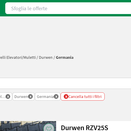
Sfoglia le offerte
elli Elevatori/muletti
/
Durwen
/
Germania
x
x
x
x
li Elevatori Muletti
Durwen
Germania
Cancella tutti i filtri
Durwen RZV25S