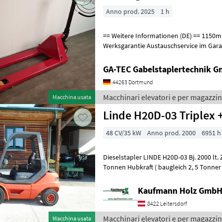
Anno prod. 2025
1 h
== Weitere Informationen (DE) == 1150mm Zinken 36 Monate
Werksgarantie Austauschservice im Gara
Produktion Die GS Serie ist die passend
GA-TEC Gabelstaplertechnik 
44263 Dortmund
Macchinari elevatori e per magazzin
Macchina usata
Linde H20D-03 Triplex +
48 CV/35 kW
Anno prod. 2000
6951 h
Dieselstapler LINDE H20D-03 Bj. 2000 lt. Zähler 6.951 Stunden 2
Tonnen Hubkraft ( baugleich 2, 5 Tonner ) 2, 22 Meter Bauhöhe 2, 03
Meter Masthöhe 4, 25 Me
Kaufmann Holz Gmb
8422 Leitersdorf
Macchinari elevatori e per magazzin
Macchina usata