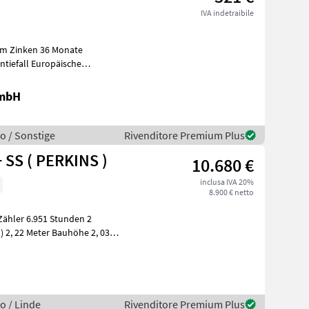
IVA indetraibile
ntiefall Europäische
e Lösun
GmbH
o / Sonstige
Rivenditore Premium Plus
 SS ( PERKINS )
10.680 €
inclusa IVA 20%
8.900 € netto
H
o / Linde
Rivenditore Premium Plus