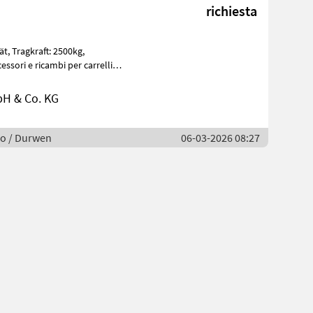
richiesta
00kg,
ssori e ricambi per carrelli
H & Co. KG
no / Durwen
06-03-2026 08:27