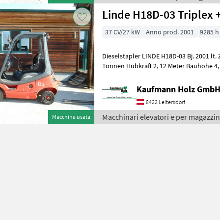
Linde H18D-03 Triplex 
37 CV/27 kW
Anno prod. 2001
9285 h
Dieselstapler LINDE H18D-03 Bj. 2001 lt. Zähler 9.285 Stunden 1, 8
Tonnen Hubkraft 2, 12 Meter Bauhöhe 4
Motor - Triplexfreihubm
Kaufmann Holz Gmb
8422 Leitersdorf
Macchinari elevatori e per magazzin
Macchina usata