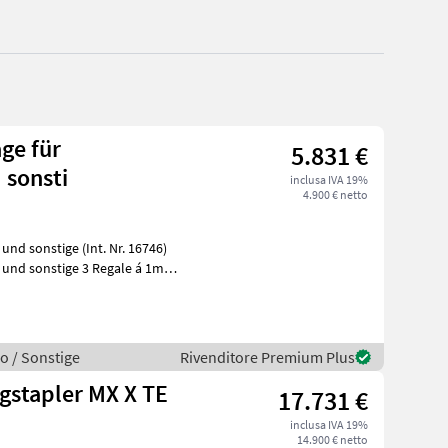
ge für
5.831 €
 sonsti
inclusa IVA 19%
4.900 € netto
nd sonstige (Int. Nr. 16746)
und sonstige 3 Regale á 1m
o / Sonstige
Rivenditore Premium Plus
ngstapler MX X TE
17.731 €
inclusa IVA 19%
14.900 € netto