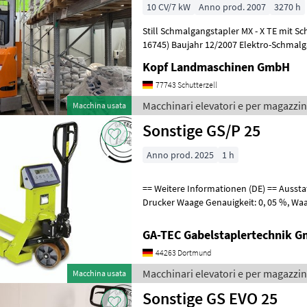
10 CV/7 kW
Anno prod. 2007
3270 h
Still Schmalgangstapler MX - X TE mit Sc
16745) Baujahr 12/2007 Elektro-Schmalg
Schwenkhubgabel 3.270 Betriebsstunde
Kopf Landmaschinen GmbH
77743 Schutterzell
Macchinari elevatori e per magazzino
Macchina usata
Sonstige GS/P 25
Anno prod. 2025
1 h
== Weitere Informationen (DE) == Ausstattung : ------------- - Waage -
Drucker Waage Genauigkeit: 0, 05 %, Waage Unterteilung: 0, 5 kg,
Waage Betriebsdauer: 50 h,
GA-TEC Gabelstaplertechnik 
44263 Dortmund
Macchinari elevatori e per magazzin
Macchina usata
Sonstige GS EVO 25