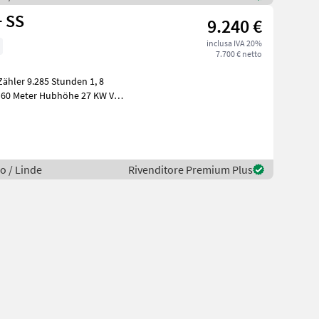
+ SS
9.240 €
inclusa IVA 20%
7.700 € netto
, 60 Meter Hubhöhe 27 KW VW-
H
o / Linde
Rivenditore Premium Plus