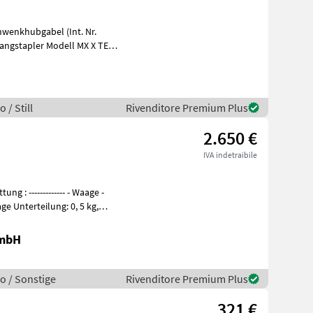
hwenkhubgabel (Int. Nr.
angstapler Modell MX X TE
n
 / Still
Rivenditore Premium Plus
2.650 €
IVA indetraibile
GmbH
o / Sonstige
Rivenditore Premium Plus
321 €