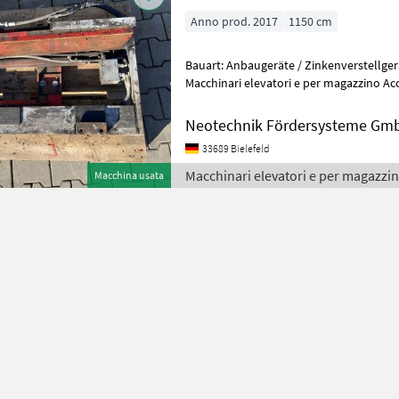
Anno prod. 2017
1150 cm
Bauart: Anbaugeräte / Zinkenverstellgerät, Tragkraft: 25
Macchinari elevatori e per magazzino Acce
elevatori/muletti
Neotechnik Fördersysteme Gmb
33689 Bielefeld
Macchinari elevatori e per magazzi
Macchina usata