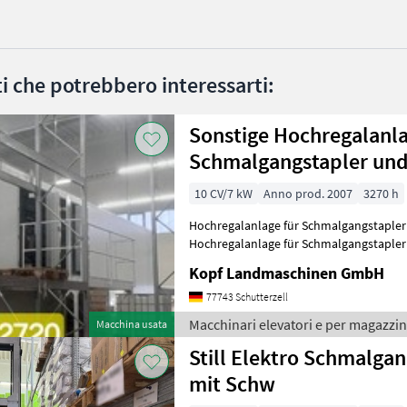
ati che potrebbero interessarti:
Sonstige Hochregalanla
Schmalgangstapler und
10 CV/7 kW
Anno prod. 2007
3270 h
Hochregalanlage für Schmalgangstapler u
Hochregalanlage für Schmalgangstapler 
Breite, 25m Länge je 4 Ebenen á
Kopf Landmaschinen GmbH
77743 Schutterzell
Macchinari elevatori e per magazzin
Macchina usata
Still Elektro Schmalga
mit Schw