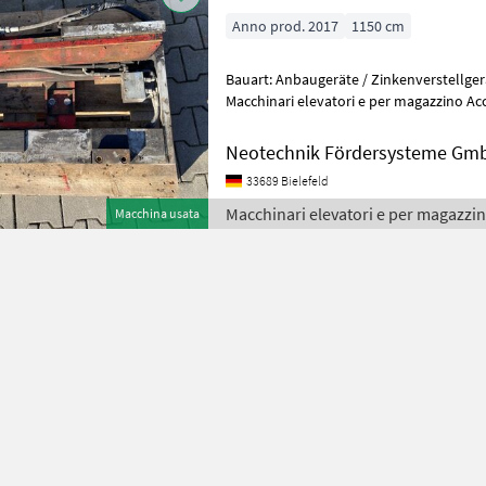
Anno prod. 2017
1150 cm
Bauart: Anbaugeräte / Zinkenverstellgerät, Tragkraft: 25
Macchinari elevatori e per magazzino Acce
elevatori/muletti
Neotechnik Fördersysteme Gmb
33689 Bielefeld
Macchinari elevatori e per magazzi
Macchina usata