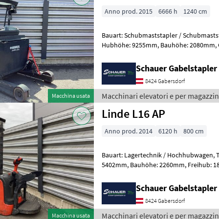
Anno prod. 2015
6666 h
1240 cm
Bauart: Schubmaststapler / Schubmaststapler, Tragkraft
Hubhöhe: 9255mm, Bauhöhe: 2080mm, Gabellänge: 1150mm,
Batterie: Hawker Bj. 2021 48V 
Schauer Gabelstaple
8424 Gabersdorf
Macchinari elevatori e per magazzin
Macchina usata
Linde L16 AP
Anno prod. 2014
6120 h
800 cm
Bauart: Lagertechnik / Hochhubwagen, Tragkraft: 1600kg, Hubhöhe:
5402mm, Bauhöhe: 2260mm, Freihub: 1840mm, Gabellänge: 1150mm,
Batterie: Hawker PzS Bj. 2019 24V 375A
Schauer Gabelstaple
8424 Gabersdorf
Macchinari elevatori e per magazzin
Macchina usata