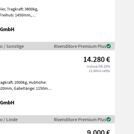
800kg,
thium-Ionen Bj. 2
r GmbH
o / Sonstige
Rivenditore Premium Plus
14.280 €
inclusa IVA 20%
11.900 € netto
r GmbH
o / Linde
Rivenditore Premium Plus
9.000 €