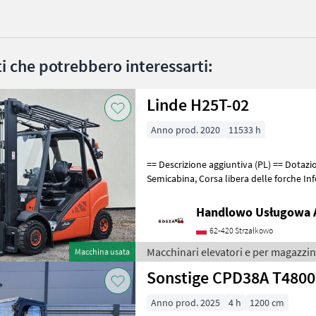
ati che potrebbero interessarti:
Linde H25T-02
Anno prod. 2020
11533 h
== Descrizione aggiuntiva (PL) == Dotazione: Traslazione laterale,
Semicabina, Corsa libera delle forche Informazioni aggiuntive:
Condizioni: Ottime, Possibilità di
Handlowo Usługowa A
62-420 Strzałkowo
Macchinari elevatori e per magazzin
Macchina usata
Sonstige CPD38A T4800
Anno prod. 2025
4 h
1200 cm