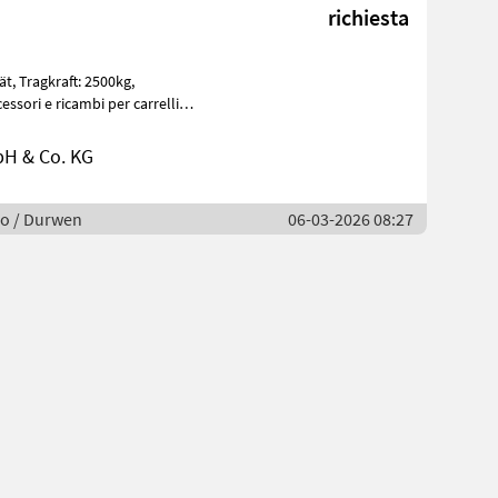
richiesta
00kg,
ssori e ricambi per carrelli
H & Co. KG
no / Durwen
06-03-2026 08:27