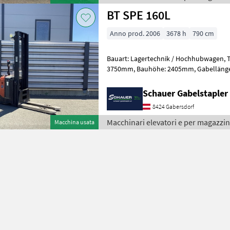
BT SPE 160L
Anno prod. 2006
3678 h
790 cm
Bauart: Lagertechnik / Hochhubwagen, Tragkraft: 1600kg, Hubhöhe:
3750mm, Bauhöhe: 2405mm, Gabellänge: 1150mm, Batterie: TAB PzS
Bj. 2020 24V 258Ah , Bereifung vorne:
Schauer Gabelstaple
8424 Gabersdorf
Macchinari elevatori e per magazzin
Macchina usata