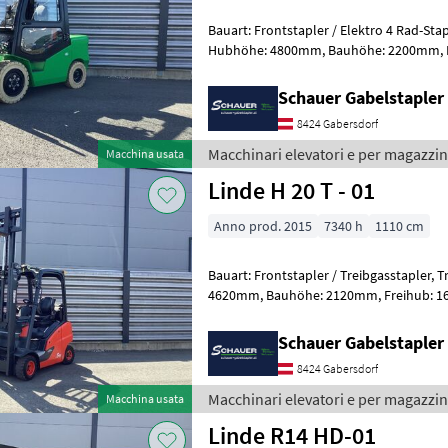
Bauart: Frontstapler / Elektro 4 Rad-Stapler, Tragkraft: 3
Hubhöhe: 4800mm, Bauhöhe: 2200mm, Freihub: 1450mm,
Gabellänge: 1200mm, Batterie: Li
Schauer Gabelstaple
8424 Gabersdorf
Macchinari elevatori e per magazzin
Macchina usata
Linde H 20 T - 01
Anno prod. 2015
7340 h
1110 cm
Bauart: Frontstapler / Treibgasstapler, Tragkraft: 2000kg, Hubhöhe:
4620mm, Bauhöhe: 2120mm, Freihub: 1620mm, Gabellänge: 1150mm,
Bereifung vorne: Vollgummi Einfach
Schauer Gabelstaple
8424 Gabersdorf
Macchinari elevatori e per magazzin
Macchina usata
Linde R14 HD-01