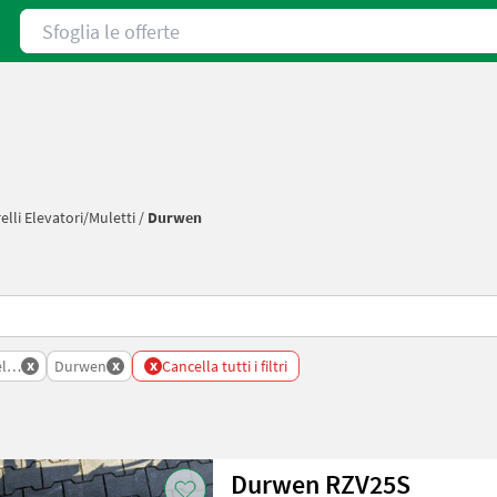
Sfoglia le offerte
elli Elevatori/muletti
/
Durwen
x
x
x
li Elevatori Muletti
Durwen
Cancella tutti i filtri
Durwen RZV25S