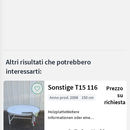
Psenner
Maschio
Braun
Vimas
Altri risultati che potrebbero
Clemens
interessarti:
Ero
Mostra
Sonstige T15 116
Prezzo
tutti
su
19
Anno prod. 2008
150 cm
richiesta
MARKETPLACE
HolzplatteWeitere
Informationen oder eine
Offerte dei
Marketplace
Annunci
vollständige Angebot?
rivenditori
Fragen Sie das einfach und