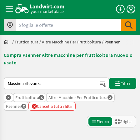
Sfoglia le offerte
/
Frutticoltura
/
Altre Macchine Per Frutticoltura
/
Psenner
Compra Psenner Altre macchine per frutticoltura nuovo o
usato
Ecco come viene ordinato su Landwirt.com
Filtri
x
x
x
Frutticoltura
Altre Macchine Per Frutticoltura
x
x
Psenner
Cancella tutti i filtri
Elenco
Griglia