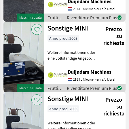
Duijndam Machines
schnell an auf unsere
2913 L Nieuwerkerk a/d IJssel
Duijndam Machines
Website! Sie können uns
Frutticoltura
Rivenditore Premium Plus
Macchina usata
auch anruf
/
Sonstige MINI
Prezzo
Sonstige
su
Anno prod. 2003
richiesta
Weitere Informationen oder
eine vollständige Angebot?
Fragen Sie das einfach und
schnell an auf unsere
Duijndam Machines
Duijndam Machines
2913 L Nieuwerkerk a/d IJssel
Website! Sie können uns
auch anrufen.Alle zu
Frutticoltura
Rivenditore Premium Plus
Macchina usata
/
Sonstige MINI
Prezzo
Sonstige
su
Anno prod. 2003
richiesta
Weitere Informationen oder
eine vollständige Angebot?