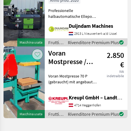
Anno prod. 2020
Professionelle
halbautomatische Ellepot
PlantPaper-
Duijndam Machines
Papiertopfmaschine mit 4
Produktionslinien, Baujahr
2913 L Nieuwerkerk a/d IJssel
2020.Die Maschine befindet
Frutticoltura
Rivenditore Premium Plus
Macchina usata
sich in gutem Zustand und
/
Voran
wurde nur
2.850
Sonstige
Mostpresse /
€
Obstpresse P 70
IVA
Voran Mostpresse 70 P
indetraibile
(gebraucht) mit angebauter
Mühle!! Verkaufspreis: 2850
€ / Vermittlung! Mit
Kreupl GmbH – Landtechnik – Schlosserei – Anhänger
angebauter Mühle! Mit
Presstücher und
4714 Meggenhofen
Presseinlagen! Ölwechse
Frutticoltura
Rivenditore Premium Plus
Macchina usata
/ Voran