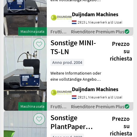
Fragen Sie das einfach und
schnell an auf unsere
Duijndam Machines
Duijndam Machines
2913 L Nieuwerkerk a/d IJssel
Website! Sie können uns
auch anrufen.Alle zu
Frutticoltura
Rivenditore Premium Plus
Macchina usata
/
Sonstige MINI-
Prezzo
Sonstige
TS-LN
su
richiesta
Anno prod. 2004
Weitere Informationen oder
eine vollständige Angebot?
Fragen Sie das einfach und
Duijndam Machines
schnell an auf unsere
Duijndam Machines
2913 L Nieuwerkerk a/d IJssel
Website! Sie können uns
Frutticoltura
Rivenditore Premium Plus
Macchina usata
auch anrufen.Alle zu
/
Sonstige
Prezzo
Sonstige
PlantPaper
su
richiesta
Semi-Automatic