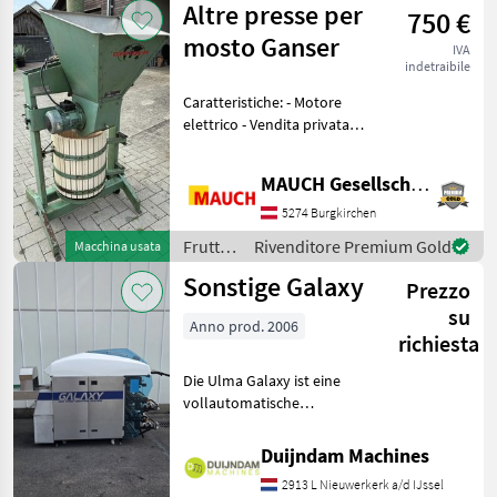
Altre presse per
750 €
mosto Ganser
IVA
indetraibile
Caratteristiche: - Motore
elettrico - Vendita privata! -
Sono a vostra disposizione
per qualsiasi domanda. Per
MAUCH Gesellschaft m.b.H. & Co.KG
potervi dedicare tutto il
tempo necessario, vi preg
5274 Burgkirchen
Frutticoltura
Rivenditore Premium Gold
Macchina usata
/
Sonstige Galaxy
Prezzo
Sonstige
su
Anno prod. 2006
richiesta
Die Ulma Galaxy ist eine
vollautomatische
Stretchfolienverpackungsmaschine
zum Verpacken von
Duijndam Machines
Frischprodukten auf
2913 L Nieuwerkerk a/d IJssel
Schalen, wie Fleisch, Fisch,