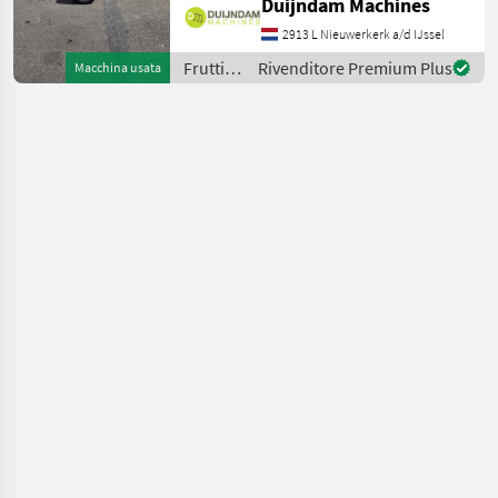
Duijndam Machines
verwendet werden
2913 L Nieuwerkerk a/d IJssel
kann.Diese Topfpress
Frutticoltura
Rivenditore Premium Plus
Macchina usata
/
Sonstige