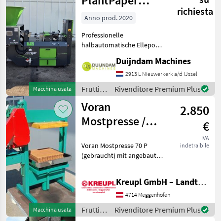
PlantPaper
richiesta
Semi-Automatic
Anno prod. 2020
Professionelle
halbautomatische Ellepot
PlantPaper-
Duijndam Machines
Papiertopfmaschine mit 4
Produktionslinien, Baujahr
2913 L Nieuwerkerk a/d IJssel
2020.Die Maschine befindet
Frutticoltura
Rivenditore Premium Plus
Macchina usata
sich in gutem Zustand und
/
Voran
wurde nur
2.850
Sonstige
Mostpresse /
€
Obstpresse P 70
IVA
Voran Mostpresse 70 P
indetraibile
(gebraucht) mit angebauter
Mühle!! Verkaufspreis: 2850
€ / Vermittlung! Mit
Kreupl GmbH – Landtechnik – Schlosserei – Anhänger
angebauter Mühle! Mit
Presstücher und
4714 Meggenhofen
Presseinlagen! Ölwechse
Frutticoltura
Rivenditore Premium Plus
Macchina usata
/ Voran