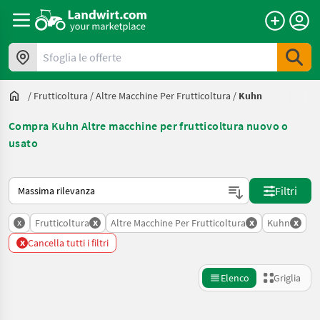
Sfoglia le offerte
/
Frutticoltura
/
Altre Macchine Per Frutticoltura
/
Kuhn
Compra Kuhn Altre macchine per frutticoltura nuovo o
usato
Ecco come viene ordinato su Landwirt.com
Filtri
x
x
x
x
Frutticoltura
Altre Macchine Per Frutticoltura
Kuhn
x
Cancella tutti i filtri
Elenco
Griglia