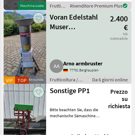
Gemüse, Obst und Frisch
Frutticoltura
Rivenditore Premium Plus
Macchina usata
/
Voran Edelstahl
2.400
Sonstige
Muser
€
Rätzmühle Mixer
IVA
indetraibile
Arno armbruster
77791 Berghaupten
Frutticoltura /
Da 6 giorni online
VIP
TOP
Annuncio
Altre macchine
Sonstige PP1
Prezzo
per frutticoltura
su
richiesta
Bitte beachten Sie, dass die
mechanische Sämaschine
derzeit nur in Verbindung
mit der Stempelvorrichtung
für 6-cm-Kompostblöcke